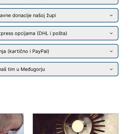
ravne donacije našoj župi
xpress opcijama (DHL i pošta)
ja (kartično i PayPal)
naš tim u Međugorju