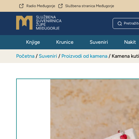
Radio Međugorje
Službena stranica Međugorje
Knjige
Krunice
Suveniri
Nakit
Početna
/
Suveniri
/
Proizvodi od kamena
/ Kamena kuti