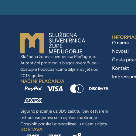
INFORMA
O nama
Novosti
Službena župna suvenirnica Međugorje.
Česta pita
Autentični proizvodi s blagoslovom župe –
Kontakt
dostupni hodočasnicima diljem svijeta od
2015. godine.
Impressu
NAČINI PLAĆANJA
Sigurno plaćanje uz 3DS zaštitu. Sav ostvareni
prihod usmjerava se u cijelosti na širenje
Gospinih poruka i evangelizaciju diljem svijeta.
DOSTAVA