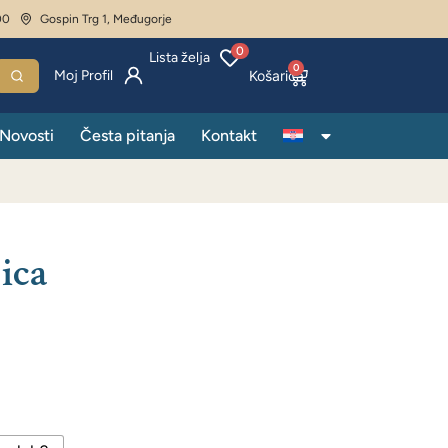
00
Gospin Trg 1, Međugorje
0
Lista želja
0
Moj Profil
Novosti
Česta pitanja
Kontakt
ica