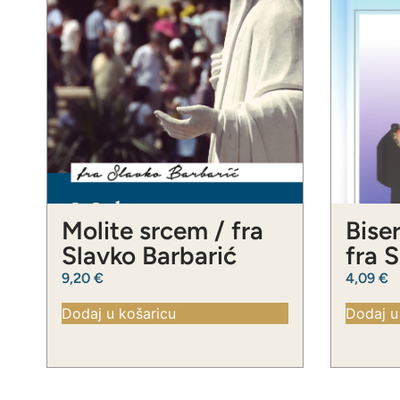
Molite srcem / fra
Biser
Slavko Barbarić
fra 
9,20
€
4,09
€
Dodaj u košaricu
Dodaj u