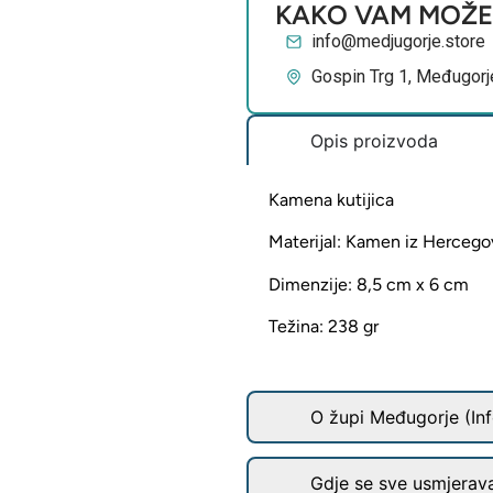
KAKO VAM MOŽ
info@medjugorje.store
Gospin Trg 1, Međugorj
Opis proizvoda
Kamena kutijica
Materijal: Kamen iz Hercego
Dimenzije: 8,5 cm x 6 cm
Težina: 238 gr
O župi Međugorje (Inf
Gdje se sve usmjerav