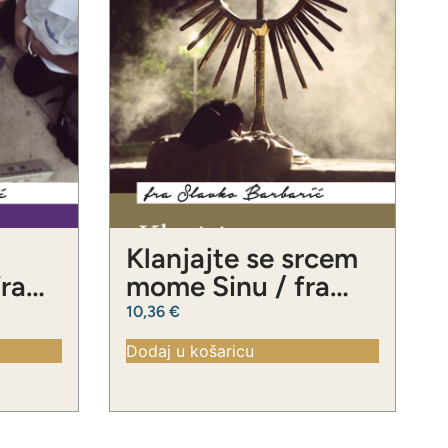
Klanjajte se srcem
fra
mome Sinu / fra
ć
Slavko Barbarić
10,36
€
Dodaj u košaricu