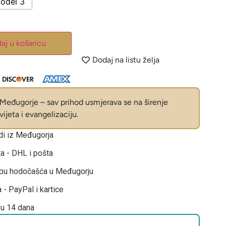
odel 3
aj u košaricu
Dodaj na listu želja
eđugorje – sav prihod usmjerava se na širenje
ijeta i evangelizaciju.
odi iz Međugorja
ta - DHL i pošta
opu hodočašća u Međugorju
 - PayPal i kartice
 u 14 dana