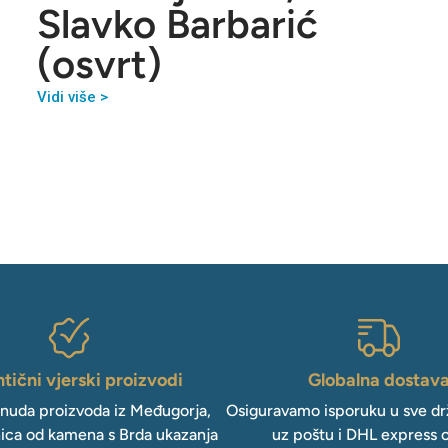
Slavko Barbarić
(osvrt)
Vidi više >
tični vjerski proizvodi
Globalna dostav
onuda proizvoda iz Međugorja,
Osiguravamo isporuku u sve drž
ica od kamena s Brda ukazanja
uz poštu i DHL express 