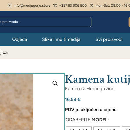
info@medjugorje.store
+387 63 606 500
Mon-Sat: 08:00 - 16:
Odjeća
Slike i multimedija
Svi proizvodi
jica
Kamena kutij
Kamen iz Hercegovine
16,58
€
PDV je uključen u cijenu
ODABERITE
MODEL
: