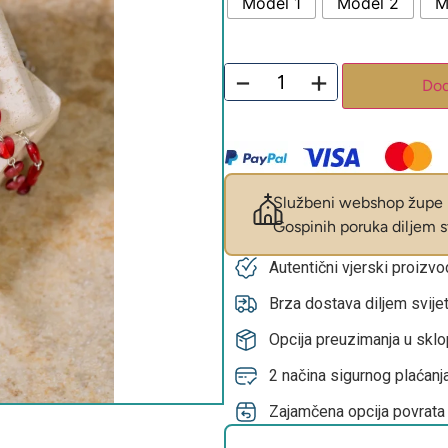
Model 1
Model 2
M
−
+
Dod
Službeni webshop župe M
Gospinih poruka diljem sv
Autentični vjerski proizv
Brza dostava diljem svije
Opcija preuzimanja u skl
2 načina sigurnog plaćanja
Zajamčena opcija povrata