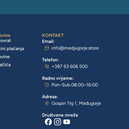
ovine
KONTAKT
povrat
Email:
info@medjugorje.store
čini plaćanja
ovine
Telefon:
lačića
+387 63 606 500
Radno vrijeme:
Pon–Sub 08:00–16:00
Adresa:
Gospin Trg 1, Međugorje
Društvene mreže