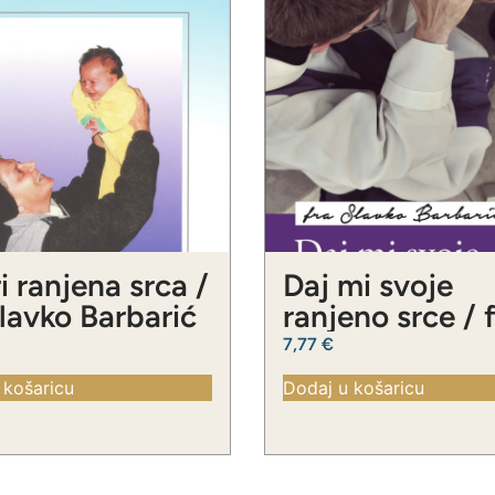
i ranjena srca /
Daj mi svoje
Slavko Barbarić
ranjeno srce / 
Slavko Barbari
7,77
€
 košaricu
Dodaj u košaricu