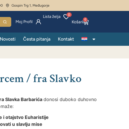
00
Gospin Trg 1, Međugorje
0
Lista želja
0
Moj Profil
Novosti
Česta pitanja
Kontakt
srcem / fra Slavko
ra Slavka Barbarića
donosi duboko duhovno
omaže:
 i otajstvo Euharistije
ovati u slavlju mise