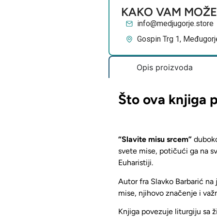
KAKO VAM MOŽ
info@medjugorje.store
Gospin Trg 1, Međugorj
Opis proizvoda
Što ova knjiga 
“Slavite misu srcem”
duboko
svete mise, potičući ga na sv
Euharistiji.
Autor fra Slavko Barbarić na
mise
, njihovo značenje i v
Knjiga povezuje liturgiju sa 