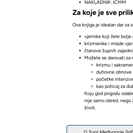
NAKLADNIK: ICMM
Za koje je sve pril
Ova knjiga je idealan dar za s
vjernike koji žele bolj
krizmanike i mlade vje
članove župnih zajedni
Možete se darovati za 
krizmu i sakrame
duhovne obnove
početke intenziv
kao poticaj za dub
Koju god prigodu odabr
nije samo obred, nego 
život.
O župi Međugorje (Inf