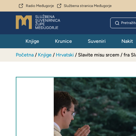
Radio Međugorje
Službena stranica Međugorje
Knjige
Krunice
Suveniri
Nakit
Početna
/
Knjige
/
Hrvatski
/ Slavite misu srcem / fra S