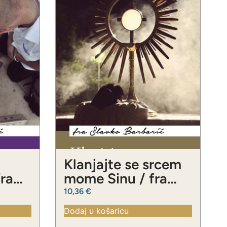
Klanjajte se srcem
fra
mome Sinu / fra
ć
Slavko Barbarić
10,36
€
Dodaj u košaricu