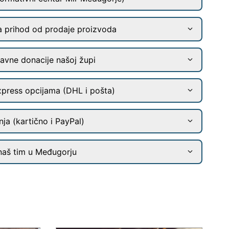
a prihod od prodaje proizvoda
ravne donacije našoj župi
xpress opcijama (DHL i pošta)
ja (kartično i PayPal)
naš tim u Međugorju