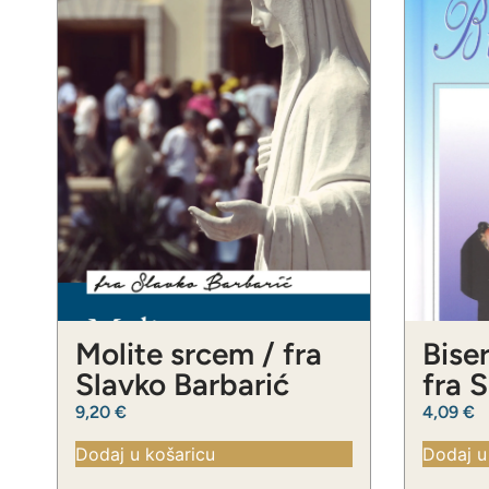
Molite srcem / fra
Biser
Slavko Barbarić
fra 
9,20
€
4,09
€
Dodaj u košaricu
Dodaj u