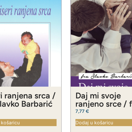
i ranjena srca /
Daj mi svoje
Slavko Barbarić
ranjeno srce / 
Slavko Barbari
7,77
€
 košaricu
Dodaj u košaricu