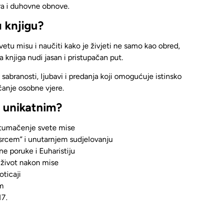
ra i duhovne obnove.
u knjigu?
etu misu i naučiti kako je živjeti
ne samo kao obred,
va knjiga nudi jasan i pristupačan put.
sabranosti, ljubavi i predanja
koji omogućuje istinsko
ačanje osobne vjere.
i unikatnim?
 tumačenje svete mise
 srcem” i unutarnjem sudjelovanju
ne poruke i Euharistiju
 život nakon mise
oticaji
m
7.