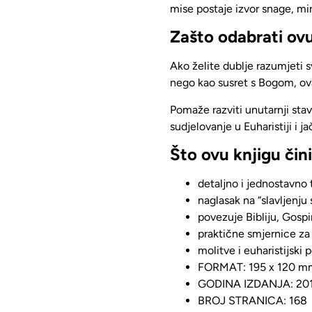
mise postaje izvor snage, mi
Zašto odabrati ov
Ako želite dublje razumjeti sv
nego
kao susret s Bogom
, o
Pomaže razviti unutarnji stav 
sudjelovanje u Euharistiji i j
Što ovu knjigu čin
detaljno i jednostavno
naglasak na “slavljenju
povezuje Bibliju, Gospi
praktične smjernice za
molitve i euharistijski p
FORMAT: 195 x 120 m
GODINA IZDANJA: 201
BROJ STRANICA: 168