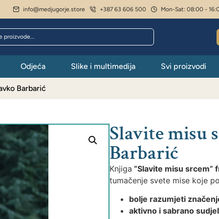
info@medjugorje.store
+387 63 606 500
Mon-Sat: 08:00 - 16:
Odjeća
Slike i multimedija
Svi proizvodi
lavko Barbarić
Slavite misu 
Barbarić
Knjiga
“Slavite misu srcem” f
tumačenje svete mise koje p
bolje razumjeti značenje
aktivno i sabrano sudjel