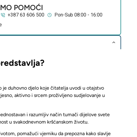
EMO POMOĆI
+387 63 606 500
Pon-Sub 08:00 - 16:00
e
predstavlja?
 je duhovno djelo koje
čitatelja uvodi u otajstvo
jesno, aktivno i srcem proživljeno sudjelovanje u
 jednostavan i razumljiv način tumači dijelove svete
ažnost u svakodnevnom kršćanskom životu.
životom
, pomažući vjerniku da prepozna kako slavlje