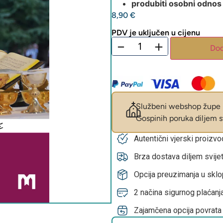
produbiti osobni odnos 
8,90
€
PDV je uključen u cijenu
−
+
Dod
Službeni webshop župe M
Gospinih poruka diljem sv
Autentični vjerski proizv
Brza dostava diljem svije
Opcija preuzimanja u skl
2 načina sigurnog plaćanja
Zajamčena opcija povrata