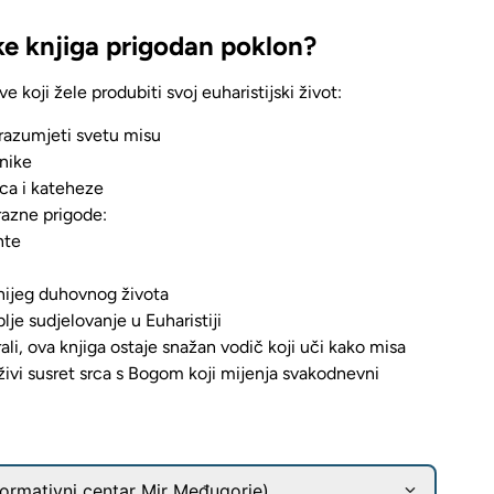
ike knjiga prigodan poklon?
ve koji žele produbiti svoj euharistijski život:
e razumjeti svetu misu
rnike
ca i kateheze
razne prigode:
nte
nijeg duhovnog života
lje sudjelovanje u Euharistiji
ali,
ova knjiga ostaje snažan vodič koji uči kako misa
živi susret srca s Bogom koji mijenja svakodnevni
ormativni centar Mir Međugorje)