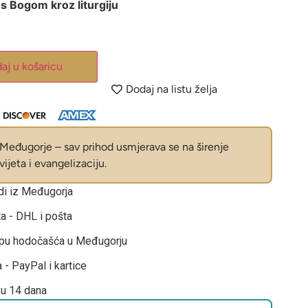
s Bogom kroz liturgiju
aj u košaricu
Dodaj na listu želja
eđugorje – sav prihod usmjerava se na širenje
ijeta i evangelizaciju.
odi iz Međugorja
ta - DHL i pošta
opu hodočašća u Međugorju
 - PayPal i kartice
 u 14 dana