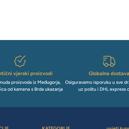
tični vjerski proizvodi
Globalna dostav
onuda proizvoda iz Međugorja,
Osiguravamo isporuku u sve drž
ica od kamena s Brda ukazanja
uz poštu i DHL express 
CIJE
KATEGORIJE
uvjeti kup