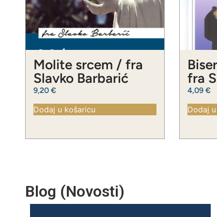
Molite srcem / fra
Biser
Slavko Barbarić
fra 
9,20
€
4,09
€
Dodaj u košaricu
Dodaj u
Blog (Novosti)