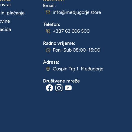
povrat
Email:
info@medjugorje.store
čini plaćanja
ovine
Telefon:
lačića
+387 63 606 500
Radno vrijeme:
Pon–Sub 08:00–16:00
Adresa:
Gospin Trg 1, Međugorje
Društvene mreže