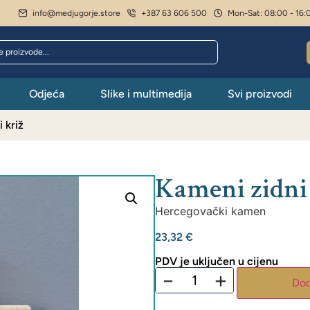
info@medjugorje.store
+387 63 606 500
Mon-Sat: 08:00 - 16:
Odjeća
Slike i multimedija
Svi proizvodi
 križ
Kameni zidni
Hercegovački kamen
23,32
€
PDV je uključen u cijenu
−
+
Dod