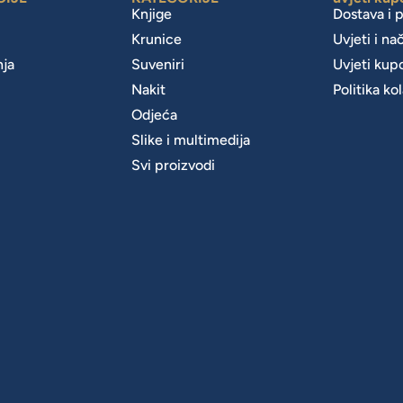
Knjige
Dostava i 
Krunice
Uvjeti i na
nja
Suveniri
Uvjeti kup
Nakit
Politika ko
m
Odjeća
Slike i multimedija
Svi proizvodi