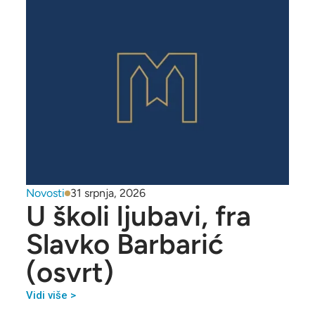
Novosti
31 srpnja, 2026
U školi ljubavi, fra
Slavko Barbarić
(osvrt)
Vidi više >