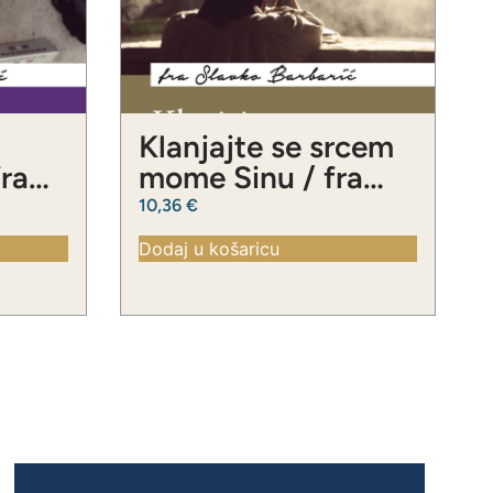
Klanjajte se srcem
fra
mome Sinu / fra
ć
Slavko Barbarić
10,36
€
Dodaj u košaricu