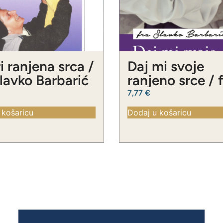
i ranjena srca /
Daj mi svoje
Slavko Barbarić
ranjeno srce / 
Slavko Barbari
7,77
€
 košaricu
Dodaj u košaricu