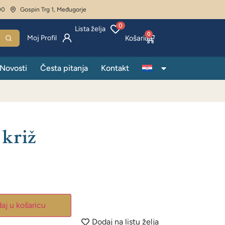
00
Gospin Trg 1, Međugorje
0
Lista želja
0
Moj Profil
Novosti
Česta pitanja
Kontakt
 križ
aj u košaricu
Dodaj na listu želja