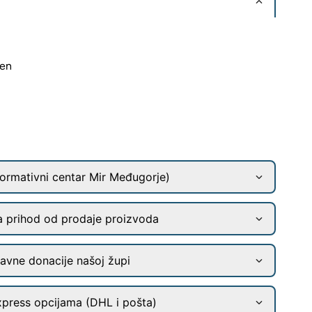
men
ormativni centar Mir Međugorje)
a prihod od prodaje proizvoda
ravne donacije našoj župi
xpress opcijama (DHL i pošta)