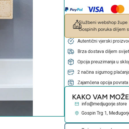
Službeni webshop župe M
Gospinih poruka diljem sv
Autentični vjerski proizv
Brza dostava diljem svije
Opcija preuzimanja u skl
2 načina sigurnog plaćanja
Zajamčena opcija povrata
KAKO VAM MOŽ
info@medjugorje.store
Gospin Trg 1, Međugorj