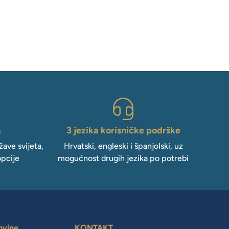
a
3 jezika korisničke podrške
ave svijeta,
Hrvatski, engleski i španjolski, uz
opcije
mogućnost drugih jezika po potrebi
ovine
KONTAKT