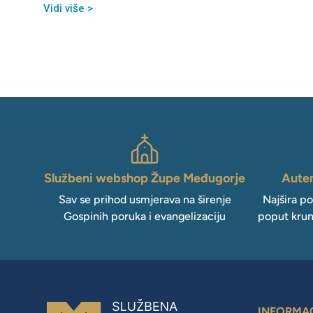
Vidi više >
Službeni webshop Župe Međugorje
Auten
Sav se prihod usmjerava na širenje
Najšira p
Gospinih poruka i evangelizaciju
poput krun
INFORMA