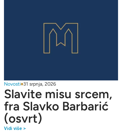
Novosti
31 srpnja, 2026
Slavite misu srcem,
fra Slavko Barbarić
(osvrt)
Vidi više >