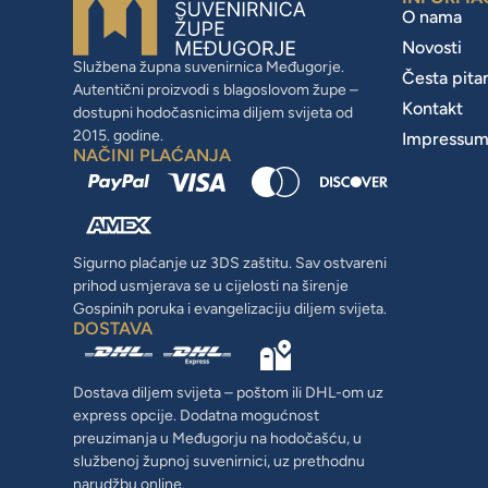
O nama
Novosti
Službena župna suvenirnica Međugorje.
Česta pita
Autentični proizvodi s blagoslovom župe –
Kontakt
dostupni hodočasnicima diljem svijeta od
2015. godine.
Impressu
NAČINI PLAĆANJA
Sigurno plaćanje uz 3DS zaštitu. Sav ostvareni
prihod usmjerava se u cijelosti na širenje
Gospinih poruka i evangelizaciju diljem svijeta.
DOSTAVA
Dostava diljem svijeta – poštom ili DHL-om uz
express opcije. Dodatna mogućnost
preuzimanja u Međugorju na hodočašću, u
službenoj župnoj suvenirnici, uz prethodnu
narudžbu online.