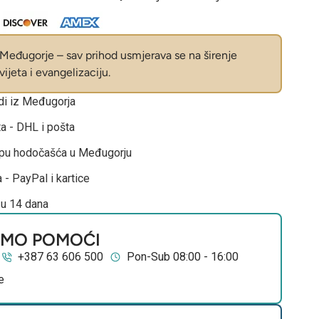
eđugorje – sav prihod usmjerava se na širenje
ijeta i evangelizaciju.
odi iz Međugorja
ta - DHL i pošta
opu hodočašća u Međugorju
 - PayPal i kartice
 u 14 dana
EMO POMOĆI
+387 63 606 500
Pon-Sub 08:00 - 16:00
e