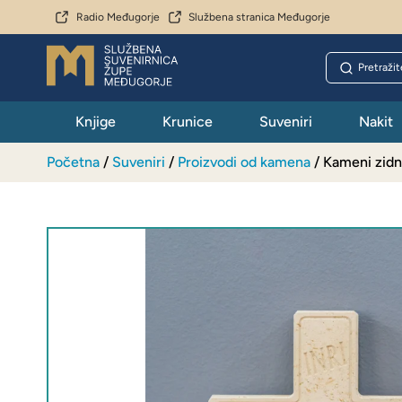
Radio Međugorje
Službena stranica Međugorje
Knjige
Krunice
Suveniri
Nakit
Početna
/
Suveniri
/
Proizvodi od kamena
/ Kameni zidni