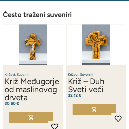
Često traženi suveniri
Križevi
,
Suveniri
Križevi
,
Suveniri
Križ Međugorje
Križ – Duh
od maslinovog
Sveti veći
drveta
32,12
€
30,60
€