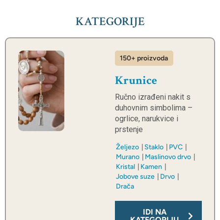
KATEGORIJE
150+ proizvoda
Krunice
Ručno izrađeni nakit s
duhovnim simbolima –
ogrlice, narukvice i
prstenje
Željezo
Staklo
PVC
Murano
Maslinovo drvo
Kristal
Kamen
Jobove suze
Drvo
Drača
IDI NA
KATEGORIJU