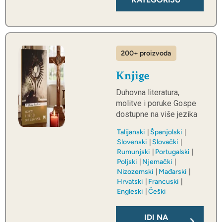
200+ proizvoda
Knjige
Duhovna literatura,
molitve i poruke Gospe
dostupne na više jezika
Talijanski
Španjolski
Slovenski
Slovački
Rumunjski
Portugalski
Poljski
Njemački
Nizozemski
Mađarski
Hrvatski
Francuski
Engleski
Češki
IDI NA