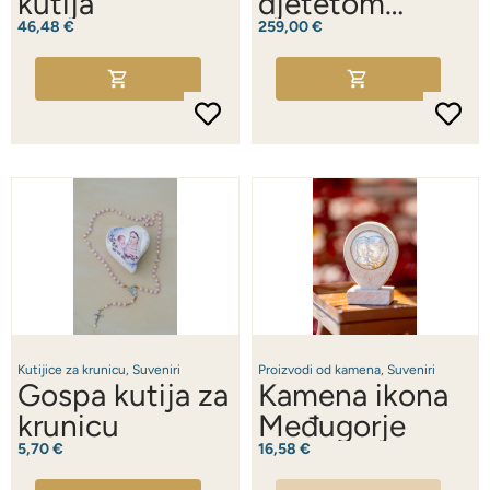
kutija
djetetom
Isusom u
46,48
€
259,00
€
naručju (Veliki)
Kutijice za krunicu
,
Suveniri
Proizvodi od kamena
,
Suveniri
Gospa kutija za
Kamena ikona
krunicu
Međugorje
5,70
€
16,58
€