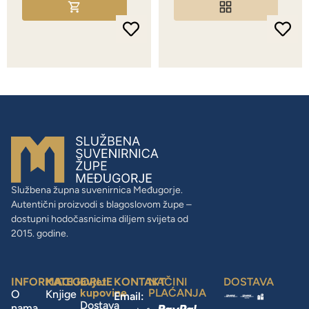
Službena župna suvenirnica Međugorje.
Autentični proizvodi s blagoslovom župe –
dostupni hodočasnicima diljem svijeta od
2015. godine.
INFORMACIJE
KATEGORIJE
uvjeti
KONTAKT
NAČINI
DOSTAVA
kupovine
PLAĆANJA
O
Knjige
Email:
Dostava
nama