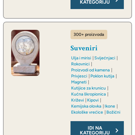
KATEGORIJU
300+ proizvoda
Suveniri
Ulja i mirisi
Svijećnjaci
Rokovnici
Proizvodi od kamena
Privjesci
Poklon kutija
Magneti
Kutijice za krunicu
Kućna škropionica
Križevi
Kipovi
Kemijska olovka
Ikone
Ekološke vrećice
Božićni
IDI NA
KATEGORIJU