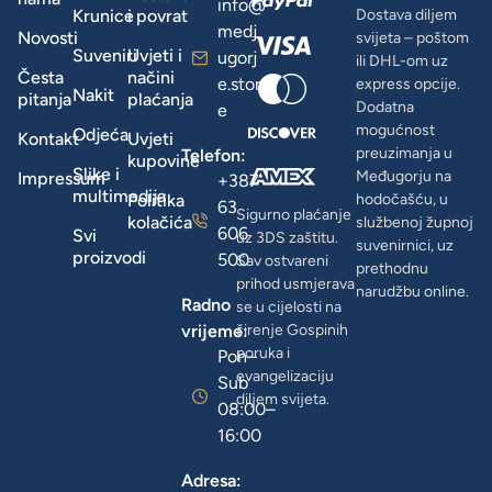
info@
Krunice
i povrat
Dostava diljem
medj
Novosti
svijeta – poštom
Suveniri
Uvjeti i
ugorj
ili DHL-om uz
Česta
načini
e.stor
express opcije.
Nakit
pitanja
plaćanja
Dodatna
e
mogućnost
Odjeća
Kontakt
Uvjeti
preuzimanja u
Telefon:
kupovine
Slike i
Međugorju na
Impressum
+387
multimedija
Politika
hodočašću, u
63
Sigurno plaćanje
kolačića
službenoj župnoj
606
Svi
uz 3DS zaštitu.
suvenirnici, uz
proizvodi
500
Sav ostvareni
prethodnu
prihod usmjerava
narudžbu online.
Radno
se u cijelosti na
vrijeme:
širenje Gospinih
poruka i
Pon–
evangelizaciju
Sub
diljem svijeta.
08:00–
16:00
Adresa: