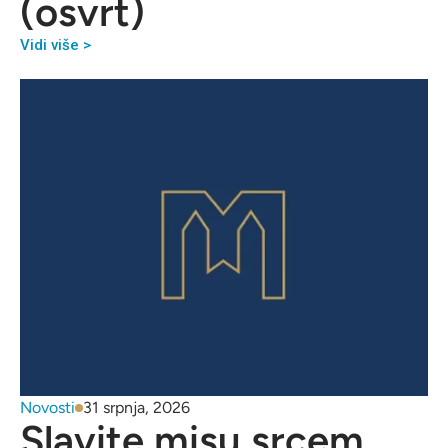
(osvrt)
Vidi više >
Novosti
31 srpnja, 2026
Slavite misu srcem,