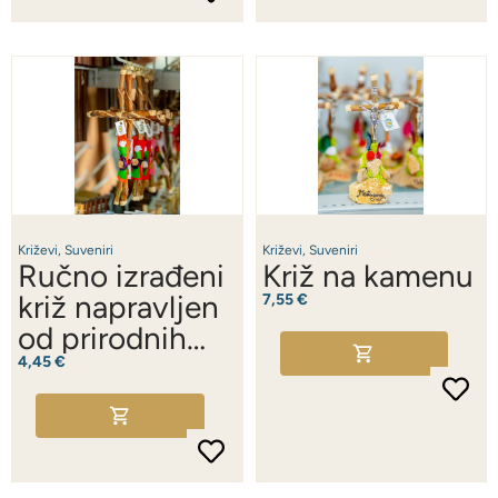
Križevi
,
Suveniri
Križevi
,
Suveniri
Ručno izrađeni
Križ na kamenu
križ napravljen
7,55
€
od prirodnih
materijala iz
4,45
€
Međugorja