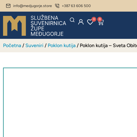
info@medjugorje.store
+387 63 606 500
0
0
Početna
/
Suveniri
/
Poklon kutija
/ Poklon kutija – Sveta Obit