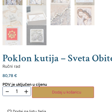
Poklon kutija – Sveta Obit
Ručni rad
80,78
€
PDV je uključen u cijenu
−
+
Dodaj u košaricu
Dodaj na listu želja