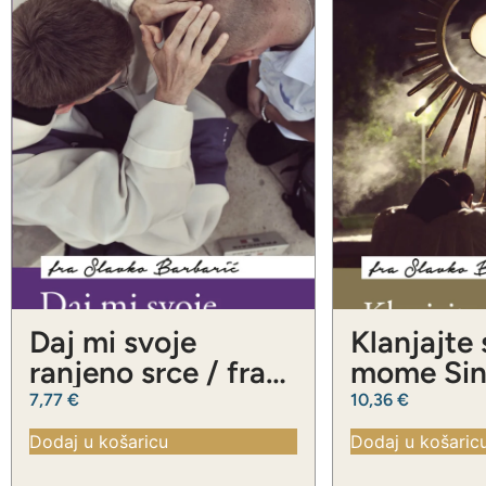
Daj mi svoje
Klanjajte
ranjeno srce / fra
mome Sinu
Slavko Barbarić
Slavko Ba
7,77
€
10,36
€
Dodaj u košaricu
Dodaj u košaric