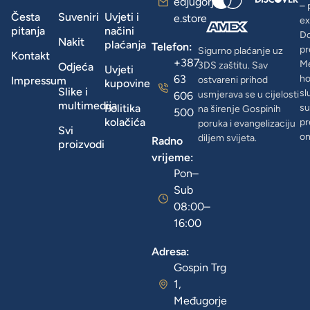
edjugorj
– 
Česta
Suveniri
Uvjeti i
e.store
ex
pitanja
načini
D
Nakit
plaćanja
Telefon:
pr
Sigurno plaćanje uz
Kontakt
+387
Me
3DS zaštitu. Sav
Odjeća
Uvjeti
63
ho
Impressum
ostvareni prihod
kupovine
Slike i
sl
usmjerava se u cijelosti
606
multimedija
Politika
su
na širenje Gospinih
500
kolačića
pr
poruka i evangelizaciju
Svi
on
diljem svijeta.
Radno
proizvodi
vrijeme:
Pon–
Sub
08:00–
16:00
Adresa:
Gospin Trg
1,
Međugorje