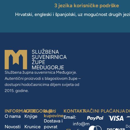
3 jezika korisničke podrške
Hrvatski, engleski i španjolski, uz mogućnost drugih jez
Službena župna suvenirnica Međugorje.
Autentični proizvodi s blagoslovom župe –
dostupni hodočasnicima diljem svijeta od
2015. godine.
INFORMACIJE
KATEGORIJE
uvjeti
KONTAKT
NAČINI PLAĆANJA
D
kupovine
O nama
Knjige
Email:
Dostava i
info@m
Novosti
Krunice
povrat
Do