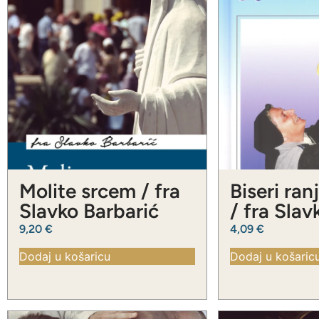
Molite srcem / fra
Biseri ran
Slavko Barbarić
/ fra Slav
Barbarić
9,20
€
4,09
€
Dodaj u košaricu
Dodaj u košaric