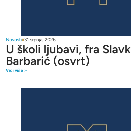
Novosti
31 srpnja, 2026
U školi ljubavi, fra Slav
Barbarić (osvrt)
Vidi više >