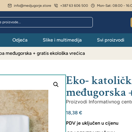
info@medjugorje.store
+387 63 606 500
Mon-Sat: 08:00 - 16:
Odjeća
Slike i multimedija
Svi proizvodi
spa međugorska + gratis ekološka vrećica
Eko- katoličk
međugorska + 
Proizvodi Informativnog cent
18,38
€
PDV je uključen u cijenu