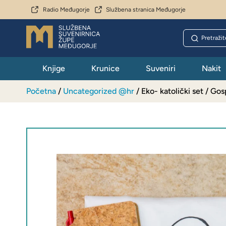
Radio Međugorje
Službena stranica Međugorje
Knjige
Krunice
Suveniri
Nakit
Početna
/
Uncategorized @hr
/ Eko- katolički set / Go