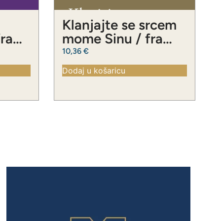
Klanjajte se srcem
fra
mome Sinu / fra
ć
Slavko Barbarić
10,36
€
Dodaj u košaricu