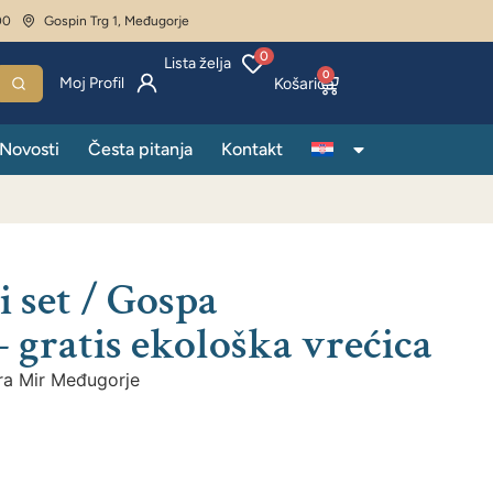
00
Gospin Trg 1, Međugorje
0
Lista želja
0
Moj Profil
Novosti
Česta pitanja
Kontakt
i set / Gospa
gratis ekološka vrećica
ra Mir Međugorje