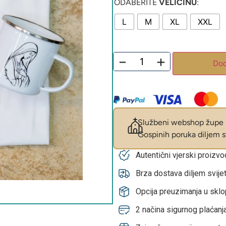
ODABERITE
VELIČINU
:
L
M
XL
XXL
−
+
Dod
Službeni webshop župe M
Gospinih poruka diljem sv
Autentični vjerski proizv
Brza dostava diljem svije
Opcija preuzimanja u skl
2 načina sigurnog plaćanja