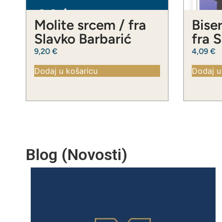
Molite srcem / fra
Biser
Slavko Barbarić
fra 
9,20
€
4,09
€
Dodaj u košaricu
Dodaj u
Blog (Novosti)