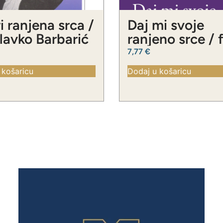
i ranjena srca /
Daj mi svoje
Slavko Barbarić
ranjeno srce / 
Slavko Barbari
7,77
€
 košaricu
Dodaj u košaricu