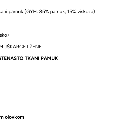
 tkani pamuk (GYH: 85% pamuk, 15% viskoza)
sko)
 MUŠKARCE I ŽENE
STENASTO TKANI PAMUK
kom olovkom