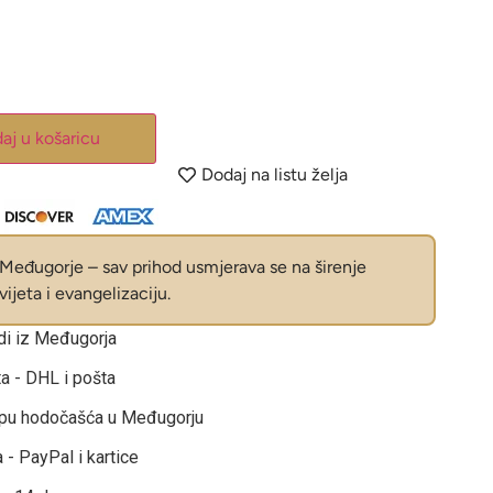
aj u košaricu
Dodaj na listu želja
eđugorje – sav prihod usmjerava se na širenje
ijeta i evangelizaciju.
odi iz Međugorja
ta - DHL i pošta
opu hodočašća u Međugorju
 - PayPal i kartice