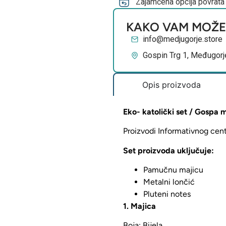
Zajamčena opcija povrata
KAKO VAM MOŽ
info@medjugorje.store
Gospin Trg 1, Međugorj
Opis proizvoda
Eko- katolički set / Gospa
Proizvodi Informativnog cen
Set proizvoda uključuje:
Pamučnu majicu
Metalni lončić
Pluteni notes
1. Majica
Boja: Bijela