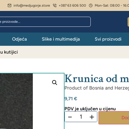
info@medjugorje.store
+387 63 606 500
Mon-Sat: 08:00 - 16:
Odjeća
Slike i multimedija
Svi proizvodi
 kutijici
Krunica od mu
Product of Bosnia and Herze
9,71
€
PDV je uključen u cijenu
−
+
Dod