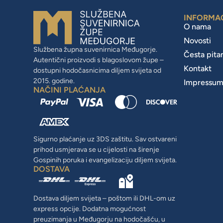
INFORMA
O nama
Novosti
Službena župna suvenirnica Međugorje.
Česta pita
Autentični proizvodi s blagoslovom župe –
Kontakt
dostupni hodočasnicima diljem svijeta od
2015. godine.
Impressu
NAČINI PLAĆANJA
Sigurno plaćanje uz 3DS zaštitu. Sav ostvareni
prihod usmjerava se u cijelosti na širenje
Gospinih poruka i evangelizaciju diljem svijeta.
DOSTAVA
Dostava diljem svijeta – poštom ili DHL-om uz
express opcije. Dodatna mogućnost
preuzimanja u Međugorju na hodočašću, u