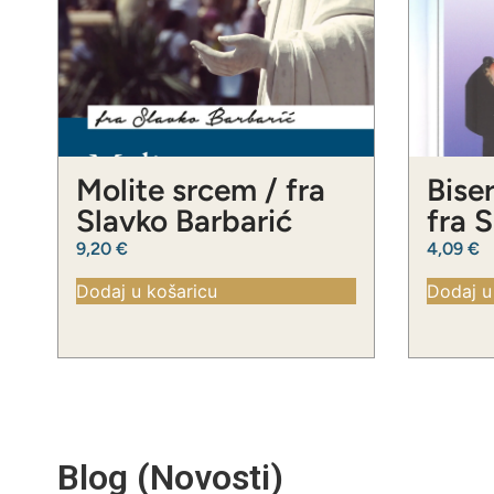
Molite srcem / fra
Biser
Slavko Barbarić
fra 
9,20
€
4,09
€
Dodaj u košaricu
Dodaj u
Blog (Novosti)