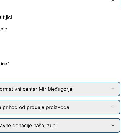
tijici
erle
vine*
ormativni centar Mir Međugorje)
a prihod od prodaje proizvoda
ravne donacije našoj župi