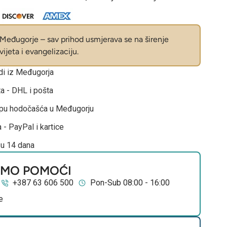
eđugorje – sav prihod usmjerava se na širenje
ijeta i evangelizaciju.
odi iz Međugorja
ta - DHL i pošta
opu hodočašća u Međugorju
 - PayPal i kartice
 u 14 dana
EMO POMOĆI
+387 63 606 500
Pon-Sub 08:00 - 16:00
e