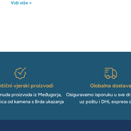
Vidi više >
tični vjerski proizvodi
Globalna dostav
onuda proizvoda iz Međugorja,
Osiguravamo isporuku u sve drž
ica od kamena s Brda ukazanja
uz poštu i DHL express 