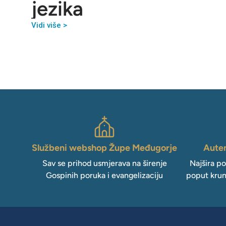
jezika
Vidi više >
Službeni webshop Župe Međugorje
Auten
Sav se prihod usmjerava na širenje
Najšira p
Gospinih poruka i evangelizaciju
poput krun