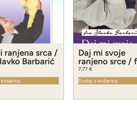
i ranjena srca /
Daj mi svoje
Slavko Barbarić
ranjeno srce / 
Slavko Barbari
7,77
€
 košaricu
Dodaj u košaricu