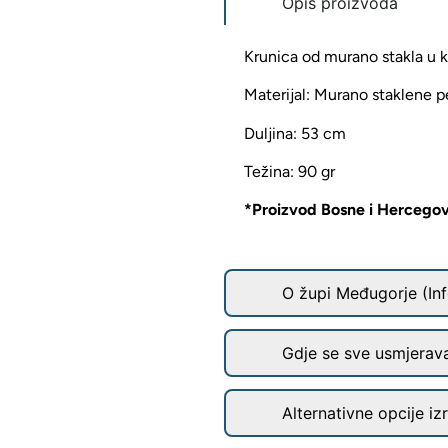
Opis proizvoda
Krunica od murano stakla u ku
Materijal: Murano staklene p
Duljina: 53 cm
Težina: 90 gr
*Proizvod Bosne i Hercego
O župi Međugorje (Inf
Gdje se sve usmjerav
Alternativne opcije iz