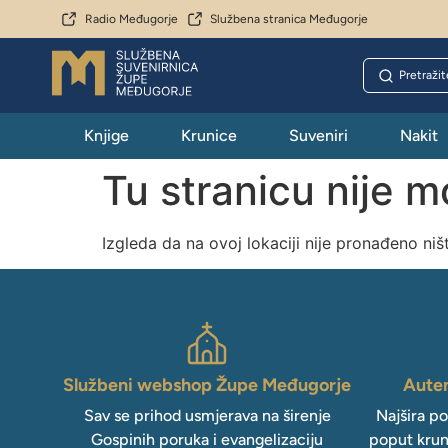
Radio Međugorje
Službena stranica Međugorje
Knjige
Krunice
Suveniri
Nakit
Tu stranicu nije 
Izgleda da na ovoj lokaciji nije pronađeno niš
Službeni webshop Župe Međugorje
Auten
Sav se prihod usmjerava na širenje
Najšira p
Gospinih poruka i evangelizaciju
poput krun