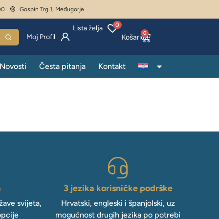
00
Gospin Trg 1, Međugorje
0
Lista želja
0
Moj Profil
Novosti
Česta pitanja
Kontakt
a
3 jezika korisničke podrške
ave svijeta,
Hrvatski, engleski i španjolski, uz
opcije
mogućnost drugih jezika po potrebi