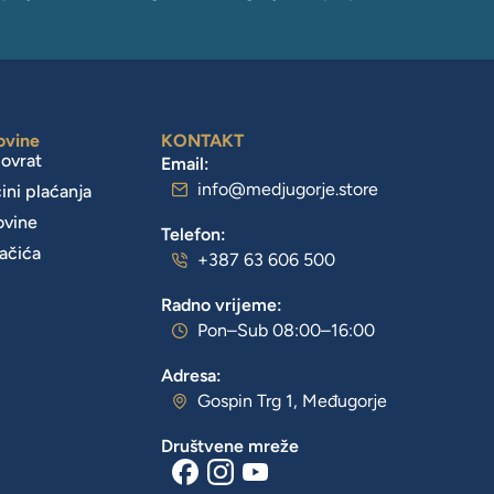
ovine
KONTAKT
povrat
Email:
info@medjugorje.store
čini plaćanja
ovine
Telefon:
lačića
+387 63 606 500
Radno vrijeme:
Pon–Sub 08:00–16:00
Adresa:
Gospin Trg 1, Međugorje
Društvene mreže