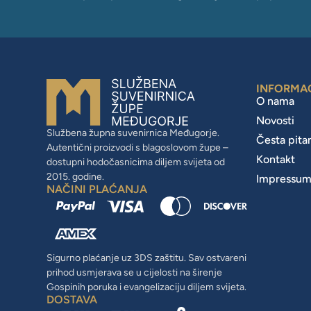
INFORMA
O nama
Novosti
Službena župna suvenirnica Međugorje.
Česta pita
Autentični proizvodi s blagoslovom župe –
Kontakt
dostupni hodočasnicima diljem svijeta od
2015. godine.
Impressu
NAČINI PLAĆANJA
Sigurno plaćanje uz 3DS zaštitu. Sav ostvareni
prihod usmjerava se u cijelosti na širenje
Gospinih poruka i evangelizaciju diljem svijeta.
DOSTAVA