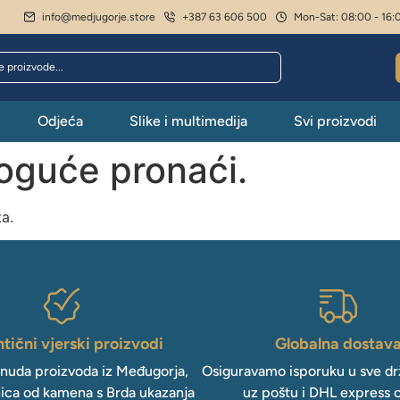
info@medjugorje.store
+387 63 606 500
Mon-Sat: 08:00 - 16:
Odjeća
Slike i multimedija
Svi proizvodi
moguće pronaći.
ta.
tični vjerski proizvodi
Globalna dostav
onuda proizvoda iz Međugorja,
Osiguravamo isporuku u sve drž
ica od kamena s Brda ukazanja
uz poštu i DHL express 