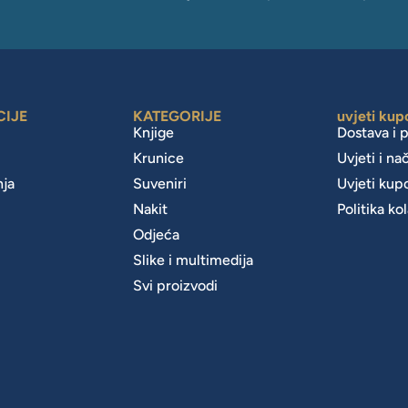
CIJE
KATEGORIJE
uvjeti kup
Knjige
Dostava i 
Krunice
Uvjeti i na
nja
Suveniri
Uvjeti kup
Nakit
Politika ko
m
Odjeća
Slike i multimedija
Svi proizvodi