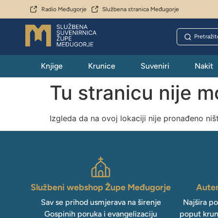
Radio Međugorje
Službena stranica Međugorje
Knjige
Krunice
Suveniri
Nakit
Tu stranicu nije 
Izgleda da na ovoj lokaciji nije pronađeno niš
Službeni webshop Župe Međugorje
Auten
Sav se prihod usmjerava na širenje
Najšira p
Gospinih poruka i evangelizaciju
poput krun