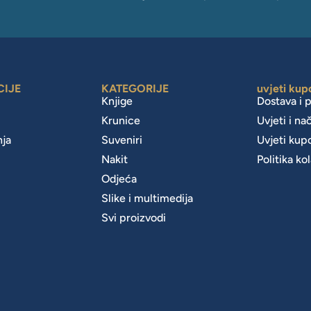
CIJE
KATEGORIJE
uvjeti kup
Knjige
Dostava i 
Krunice
Uvjeti i na
nja
Suveniri
Uvjeti kup
Nakit
Politika ko
m
Odjeća
Slike i multimedija
Svi proizvodi