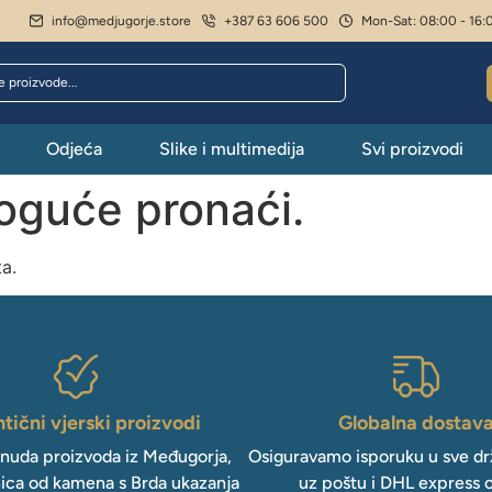
info@medjugorje.store
+387 63 606 500
Mon-Sat: 08:00 - 16:
Odjeća
Slike i multimedija
Svi proizvodi
moguće pronaći.
ta.
tični vjerski proizvodi
Globalna dostav
onuda proizvoda iz Međugorja,
Osiguravamo isporuku u sve drž
ica od kamena s Brda ukazanja
uz poštu i DHL express 