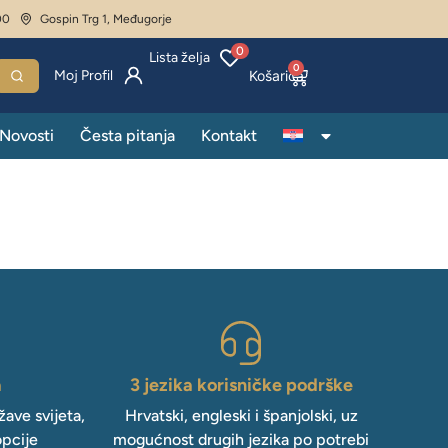
00
Gospin Trg 1, Međugorje
0
Lista želja
0
Moj Profil
Novosti
Česta pitanja
Kontakt
a
3 jezika korisničke podrške
ave svijeta,
Hrvatski, engleski i španjolski, uz
opcije
mogućnost drugih jezika po potrebi