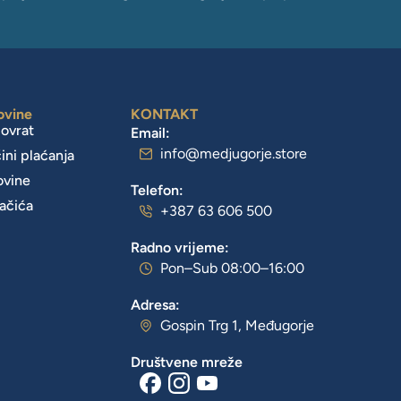
ovine
KONTAKT
povrat
Email:
info@medjugorje.store
čini plaćanja
ovine
Telefon:
lačića
+387 63 606 500
Radno vrijeme:
Pon–Sub 08:00–16:00
Adresa:
Gospin Trg 1, Međugorje
Društvene mreže