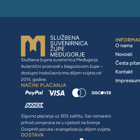
INFORMA
O nama
Novosti
Službena župna suvenirnica Međugorje.
Česta pita
Autentični proizvodi s blagoslovom župe –
Kontakt
dostupni hodočasnicima diljem svijeta od
2015. godine.
Impressu
NAČINI PLAĆANJA
Sigurno plaćanje uz 3DS zaštitu. Sav ostvareni
prihod usmjerava se u cijelosti na širenje
Gospinih poruka i evangelizaciju diljem svijeta.
DOSTAVA