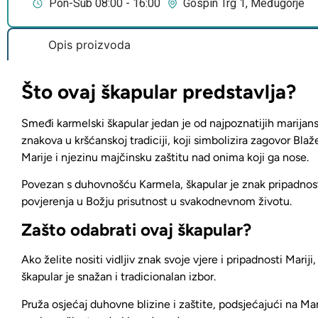
Pon-Sub 08:00 - 16:00
Gospin Trg 1, Međugorje
Opis proizvoda
Što ovaj škapular predstavlja?
Smeđi karmelski škapular jedan je od najpoznatijih marijan
znakova u kršćanskoj tradiciji, koji simbolizira
zagovor Blaž
Marije i njezinu majčinsku zaštitu nad onima koji ga nose.
Povezan s duhovnošću Karmela, škapular je
znak pripadnost
povjerenja u Božju prisutnos
t u svakodnevnom životu.
Zašto odabrati ovaj škapular?
Ako želite nositi vidljiv znak svoje vjere i pripadnosti Mariji
,
škapular je snažan i tradicionalan izbor.
Pruža osjećaj duhovne blizine i zaštite
, podsjećajući na Mar