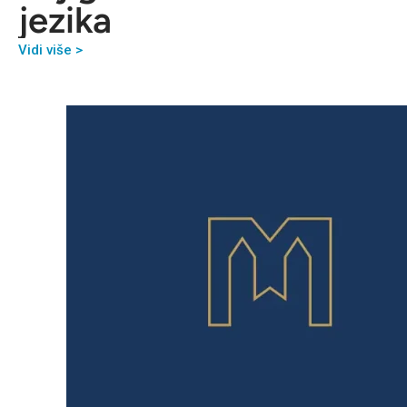
jezika
Vidi više >