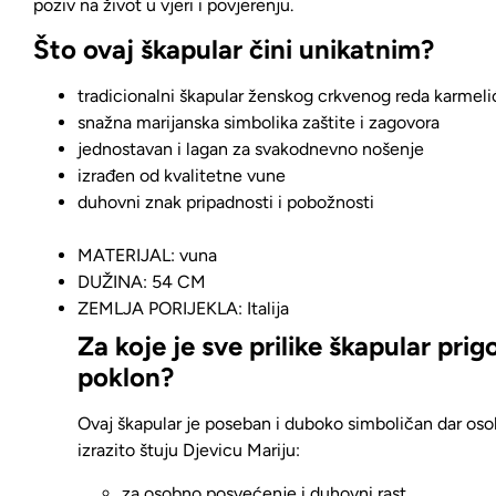
poziv na život u vjeri i povjerenju.
Što ovaj škapular čini unikatnim?
tradicionalni škapular ženskog crkvenog reda karmeli
snažna marijanska simbolika zaštite i zagovora
jednostavan i lagan za svakodnevno nošenje
izrađen od kvalitetne vune
duhovni znak pripadnosti i pobožnosti
MATERIJAL: vuna
DUŽINA: 54 CM
ZEMLJA PORIJEKLA: Italija
Za koje je sve prilike škapular pri
poklon?
Ovaj škapular je
poseban i duboko simboličan dar os
izrazito štuju Djevicu Mariju
:
za osobno posvećenje i duhovni rast