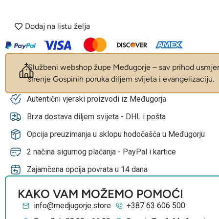
Dodaj na listu želja
Službeni webshop župe Međugorje – sav prihod usmjer
širenje Gospinih poruka diljem svijeta i evangelizaciju.
Autentični vjerski proizvodi iz Međugorja
Brza dostava diljem svijeta - DHL i pošta
Opcija preuzimanja u sklopu hodočašća u Međugorju
2 načina sigurnog plaćanja - PayPal i kartice
Zajamčena opcija povrata u 14 dana
KAKO VAM MOŽEMO POMOĆI
info@medjugorje.store
+387 63 606 500