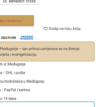
St. Benedict cross
aj u košaricu
Dodaj na listu želja
eđugorje – sav prihod usmjerava se na širenje
ijeta i evangelizaciju.
odi iz Međugorja
ta - DHL i pošta
opu hodočašća u Međugorju
 - PayPal i kartice
 u 14 dana