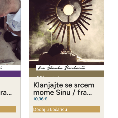
Klanjajte se srcem
fra
mome Sinu / fra
ć
Slavko Barbarić
10,36
€
Dodaj u košaricu