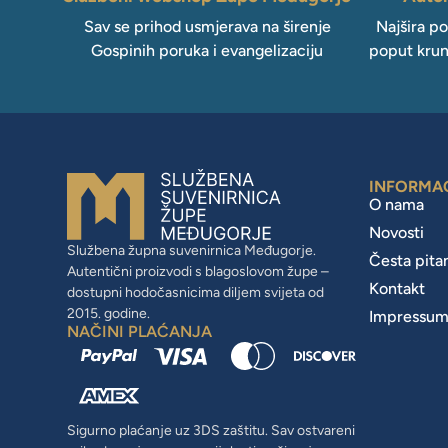
Sav se prihod usmjerava na širenje
Najšira p
Gospinih poruka i evangelizaciju
poput krun
INFORMA
O nama
Novosti
Službena župna suvenirnica Međugorje.
Česta pita
Autentični proizvodi s blagoslovom župe –
Kontakt
dostupni hodočasnicima diljem svijeta od
2015. godine.
Impressu
NAČINI PLAĆANJA
Sigurno plaćanje uz 3DS zaštitu. Sav ostvareni