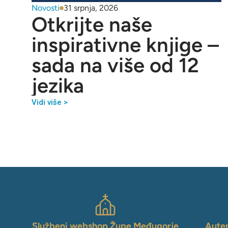
Novosti
31 srpnja, 2026
Otkrijte naše
inspirativne knjige –
sada na više od 12
jezika
Vidi više >
Službeni webshop Župe Međugorje
Auten