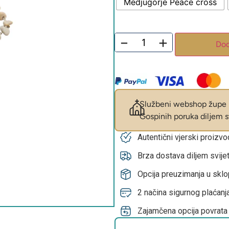
Medjugorje Peace cross
−
+
Dod
Službeni webshop župe M
Gospinih poruka diljem sv
Autentični vjerski proizv
Brza dostava diljem svije
Opcija preuzimanja u skl
2 načina sigurnog plaćanja
Zajamčena opcija povrata