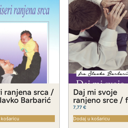
i ranjena srca /
Daj mi svoje
Slavko Barbarić
ranjeno srce / 
Slavko Barbari
7,77
€
 košaricu
Dodaj u košaricu