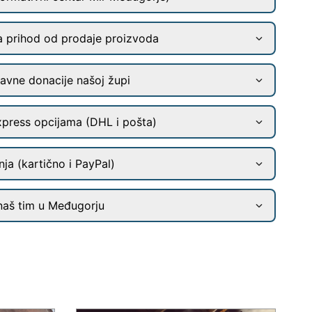
a prihod od prodaje proizvoda
ravne donacije našoj župi
xpress opcijama (DHL i pošta)
ja (kartično i PayPal)
naš tim u Međugorju