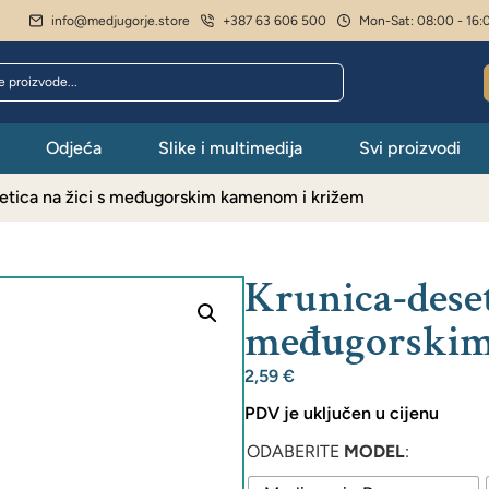
info@medjugorje.store
+387 63 606 500
Mon-Sat: 08:00 - 16:
Odjeća
Slike i multimedija
Svi proizvodi
etica na žici s međugorskim kamenom i križem
Krunica-deseti
međugorskim
2,59
€
PDV je uključen u cijenu
ODABERITE
MODEL
: