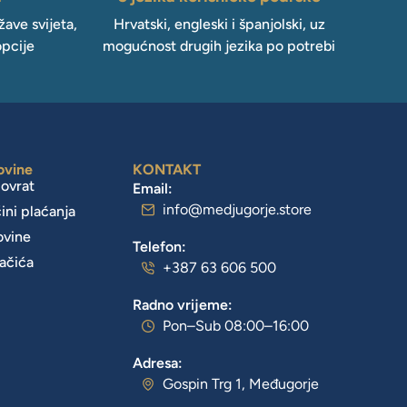
ave svijeta,
Hrvatski, engleski i španjolski, uz
opcije
mogućnost drugih jezika po potrebi
ovine
KONTAKT
povrat
Email:
info@medjugorje.store
čini plaćanja
ovine
Telefon:
lačića
+387 63 606 500
Radno vrijeme:
Pon–Sub 08:00–16:00
Adresa:
Gospin Trg 1, Međugorje