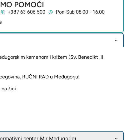
EMO POMOĆI
+387 63 606 500
Pon-Sub 08:00 - 16:00
e
međugorskim kamenom i križem (Sv. Benedikt ili
ercegovina, RUČNI RAD u Međugorju!
na žici
ormativni centar Mir Međugorje)