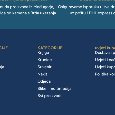
onuda proizvoda iz Međugorja,
Osiguravamo isporuku u sve drž
ica od kamena s Brda ukazanja
uz poštu i DHL express 
CIJE
KATEGORIJE
uvjeti kup
Knjige
Dostava i 
Krunice
Uvjeti i na
nja
Suveniri
Uvjeti kup
Nakit
Politika ko
m
Odjeća
Slike i multimedija
Svi proizvodi