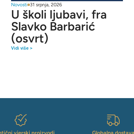
Novosti
31 srpnja, 2026
U školi ljubavi, fra
Slavko Barbarić
(osvrt)
Vidi više >
tični vjerski proizvodi
Globalna dostav