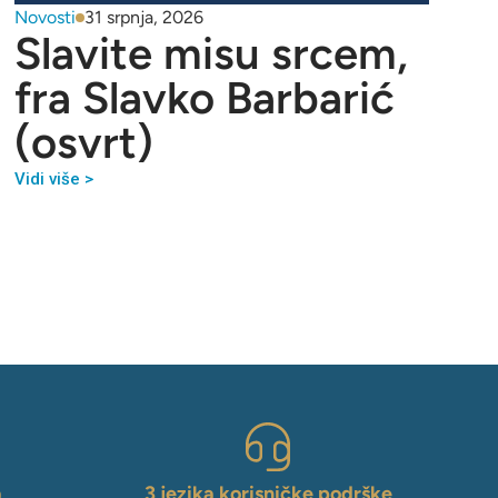
Novosti
31 srpnja, 2026
Slavite misu srcem,
fra Slavko Barbarić
(osvrt)
Vidi više >
a
3 jezika korisničke podrške