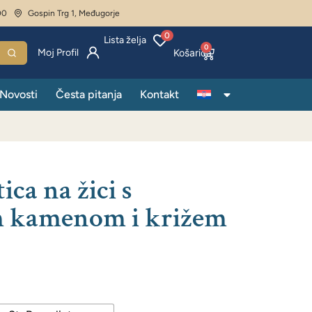
00
Gospin Trg 1, Međugorje
0
Lista želja
0
Moj Profil
Novosti
Česta pitanja
Kontakt
ca na žici s
 kamenom i križem