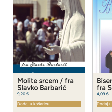
Molite srcem / fra
Biser
Slavko Barbarić
fra 
9,20
€
4,09
€
Dodaj u košaricu
Dodaj u