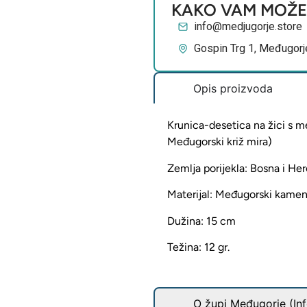
KAKO VAM MOŽ
info@medjugorje.store
Gospin Trg 1, Međugorj
Opis proizvoda
Krunica-desetica na žici s 
Međugorski križ mira)
Zemlja porijekla: Bosna i H
Materijal: Međugorski kamen 
Dužina: 15 cm
Težina: 12 gr.
O župi Međugorje (Inf