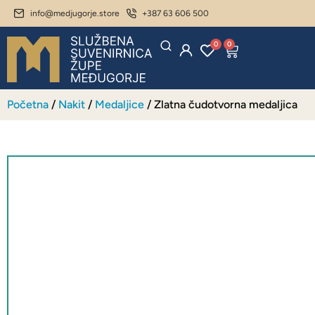
info@medjugorje.store
+387 63 606 500
0
0
Početna
/
Nakit
/
Medaljice
/ Zlatna čudotvorna medaljica