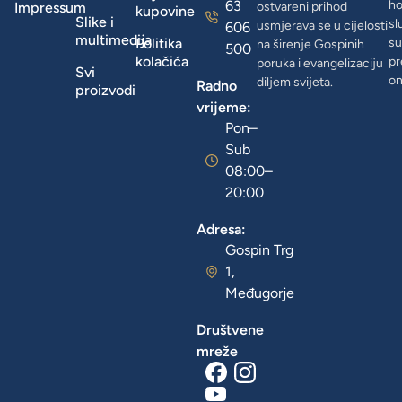
63
ho
Impressum
ostvareni prihod
kupovine
Slike i
sl
usmjerava se u cijelosti
606
multimedija
Politika
su
na širenje Gospinih
500
kolačića
pr
poruka i evangelizaciju
Svi
on
diljem svijeta.
Radno
proizvodi
vrijeme:
Pon–
Sub
08:00–
20:00
Adresa:
Gospin Trg
1,
Međugorje
Društvene
mreže