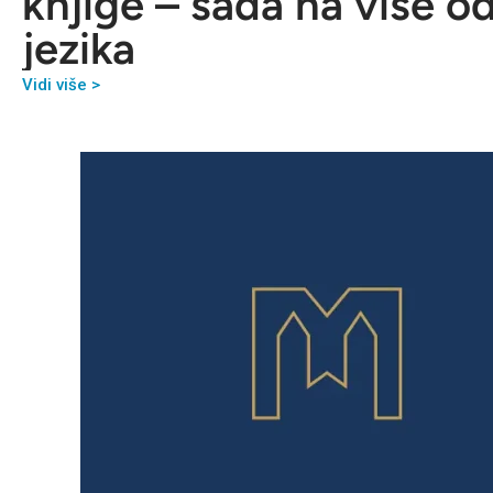
knjige – sada na više o
jezika
Vidi više >