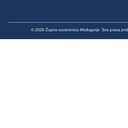
© 2026 Župna suvenirnica Međugorje. Sva prava prid