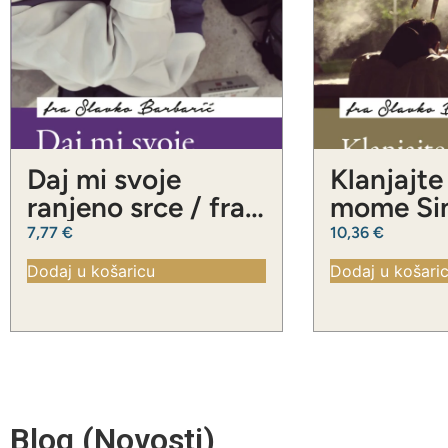
Daj mi svoje
Klanjajte
ranjeno srce / fra
mome Sin
Slavko Barbarić
Slavko Ba
7,77
€
10,36
€
Dodaj u košaricu
Dodaj u košari
Blog (Novosti)