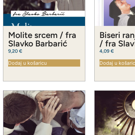
Molite srcem / fra
Biseri ra
Slavko Barbarić
/ fra Sla
Barbarić
9,20
€
4,09
€
Dodaj u košaricu
Dodaj u košari