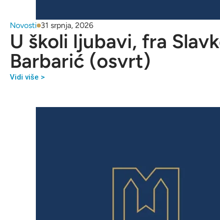
Novosti
31 srpnja, 2026
U školi ljubavi, fra Slav
Barbarić (osvrt)
Vidi više >