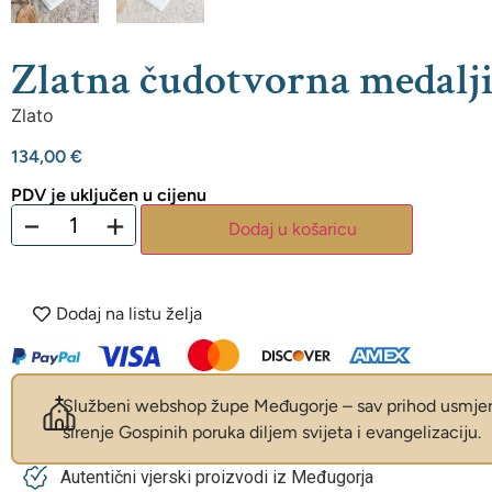
Zlatna čudotvorna medalj
Zlato
134,00
€
PDV je uključen u cijenu
−
+
Dodaj u košaricu
Dodaj na listu želja
Službeni webshop župe Međugorje – sav prihod usmjer
širenje Gospinih poruka diljem svijeta i evangelizaciju.
Autentični vjerski proizvodi iz Međugorja