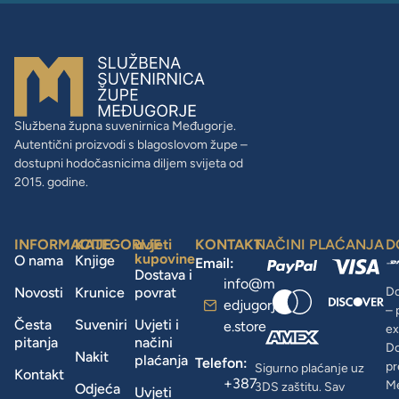
Službena župna suvenirnica Međugorje.
Autentični proizvodi s blagoslovom župe –
dostupni hodočasnicima diljem svijeta od
2015. godine.
INFORMACIJE
KATEGORIJE
uvjeti
KONTAKT
NAČINI PLAĆANJA
D
kupovine
O nama
Knjige
Email:
Dostava i
info@m
Novosti
Krunice
povrat
Do
edjugorj
– 
Česta
Suveniri
Uvjeti i
e.store
ex
pitanja
načini
D
Nakit
plaćanja
Telefon:
pr
Sigurno plaćanje uz
Kontakt
+387
Me
3DS zaštitu. Sav
Odjeća
Uvjeti