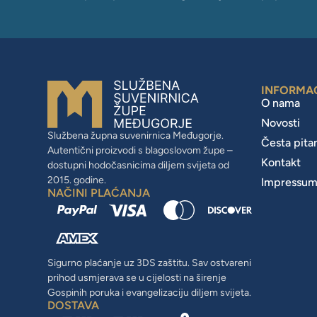
INFORMA
O nama
Novosti
Službena župna suvenirnica Međugorje.
Česta pita
Autentični proizvodi s blagoslovom župe –
Kontakt
dostupni hodočasnicima diljem svijeta od
2015. godine.
Impressu
NAČINI PLAĆANJA
Sigurno plaćanje uz 3DS zaštitu. Sav ostvareni
prihod usmjerava se u cijelosti na širenje
Gospinih poruka i evangelizaciju diljem svijeta.
DOSTAVA