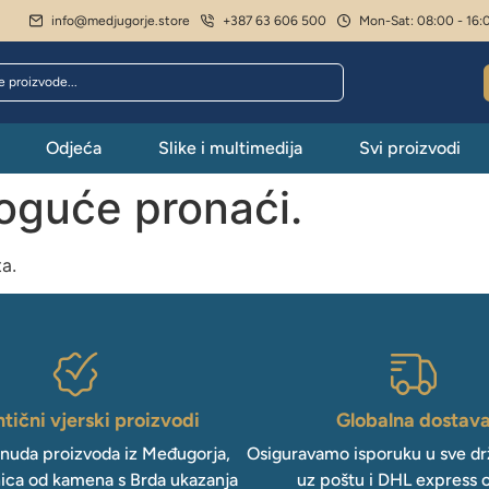
info@medjugorje.store
+387 63 606 500
Mon-Sat: 08:00 - 16:
Odjeća
Slike i multimedija
Svi proizvodi
moguće pronaći.
ta.
tični vjerski proizvodi
Globalna dostav
onuda proizvoda iz Međugorja,
Osiguravamo isporuku u sve drž
ica od kamena s Brda ukazanja
uz poštu i DHL express 