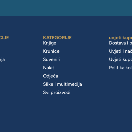
CIJE
KATEGORIJE
uvjeti kup
Knjige
Dostava i 
Krunice
Uvjeti i na
nja
Suveniri
Uvjeti kup
Nakit
Politika ko
m
Odjeća
Slike i multimedija
Svi proizvodi