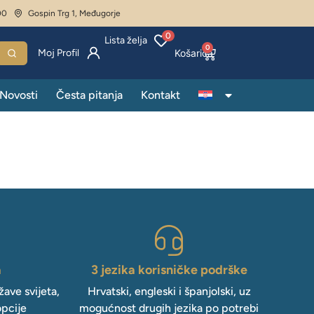
00
Gospin Trg 1, Međugorje
0
Lista želja
0
Moj Profil
Novosti
Česta pitanja
Kontakt
a
3 jezika korisničke podrške
ave svijeta,
Hrvatski, engleski i španjolski, uz
opcije
mogućnost drugih jezika po potrebi