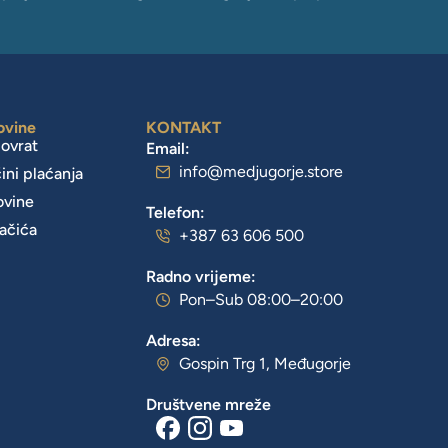
ovine
KONTAKT
povrat
Email:
info@medjugorje.store
čini plaćanja
ovine
Telefon:
lačića
+387 63 606 500
Radno vrijeme:
Pon–Sub 08:00–20:00
Adresa:
Gospin Trg 1, Međugorje
Društvene mreže