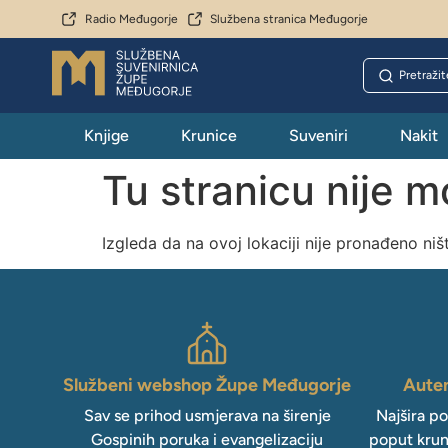
Radio Međugorje
Službena stranica Međugorje
Knjige
Krunice
Suveniri
Nakit
Tu stranicu nije 
Izgleda da na ovoj lokaciji nije pronađeno niš
Službeni webshop Župe Međugorje
Auten
Sav se prihod usmjerava na širenje
Najšira p
Gospinih poruka i evangelizaciju
poput krun