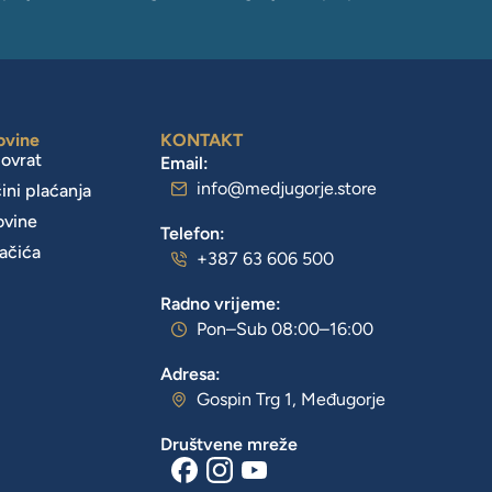
ovine
KONTAKT
povrat
Email:
info@medjugorje.store
čini plaćanja
ovine
Telefon:
lačića
+387 63 606 500
Radno vrijeme:
Pon–Sub 08:00–16:00
Adresa:
Gospin Trg 1, Međugorje
Društvene mreže