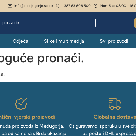
info@medjugorje.store
+387 63 606 500
Mon-Sat: 08:00 - 16:
Odjeća
Slike i multimedija
Svi proizvodi
moguće pronaći.
ta.
tični vjerski proizvodi
Globalna dostav
onuda proizvoda iz Međugorja,
Osiguravamo isporuku u sve drž
ica od kamena s Brda ukazanja
uz poštu i DHL express 