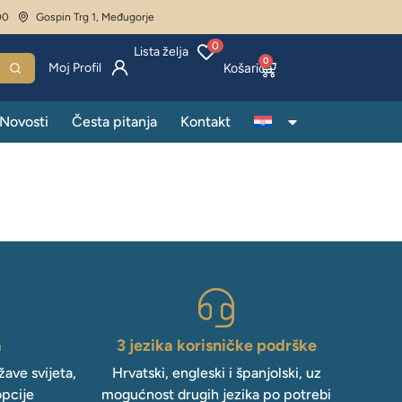
00
Gospin Trg 1, Međugorje
0
Lista želja
0
Moj Profil
Novosti
Česta pitanja
Kontakt
a
3 jezika korisničke podrške
ave svijeta,
Hrvatski, engleski i španjolski, uz
opcije
mogućnost drugih jezika po potrebi