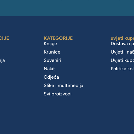
CIJE
KATEGORIJE
uvjeti kup
Knjige
Dostava i 
Krunice
Uvjeti i na
nja
Suveniri
Uvjeti kup
Nakit
Politika ko
m
Odjeća
Slike i multimedija
Svi proizvodi