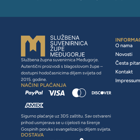
INFORMA
O nama
Novosti
Službena župna suvenirnica Međugorje.
Česta pita
Autentični proizvodi s blagoslovom župe –
Kontakt
dostupni hodočasnicima diljem svijeta od
2015. godine.
Impressu
NAČINI PLAĆANJA
Sigurno plaćanje uz 3DS zaštitu. Sav ostvareni
prihod usmjerava se u cijelosti na širenje
Gospinih poruka i evangelizaciju diljem svijeta.
DOSTAVA