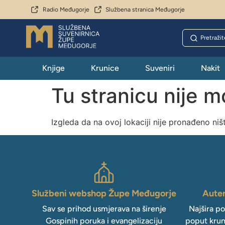
Radio Međugorje
Službena stranica Međugorje
Knjige
Krunice
Suveniri
Nakit
Tu stranicu nije 
Izgleda da na ovoj lokaciji nije pronađeno niš
Službeni webshop Župe Međugorje
Auten
Sav se prihod usmjerava na širenje
Najšira p
Gospinih poruka i evangelizaciju
poput krun