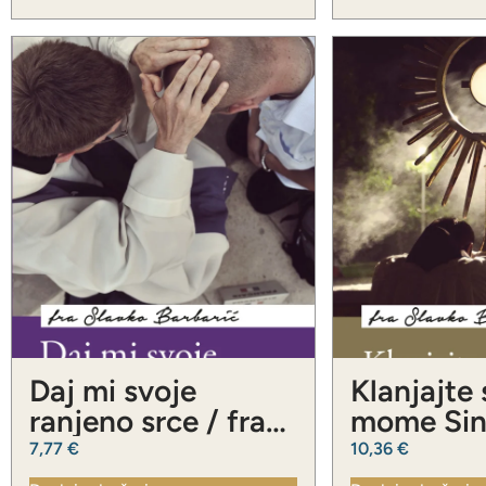
Daj mi svoje
Klanjajte
ranjeno srce / fra
mome Sinu
Slavko Barbarić
Slavko Ba
7,77
€
10,36
€