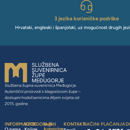
3 jezika korisničke podrške
Hrvatski, engleski i španjolski, uz mogućnost drugih jez
Službena župna suvenirnica Međugorje.
Autentični proizvodi s blagoslovom župe –
dostupni hodočasnicima diljem svijeta od
2015. godine.
INFORMACIJE
KATEGORIJE
uvjeti
KONTAKT
NAČINI PLAĆANJA
D
kupovine
O nama
Knjige