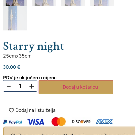
Starry night
25cmx35cm
30,00
€
PDV je uključen u cijenu
−
+
Dodaj u košaricu
Dodaj na listu želja