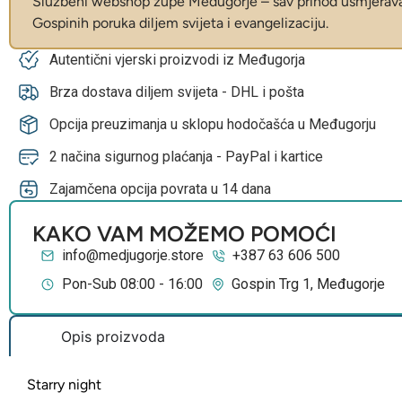
Službeni webshop župe Međugorje – sav prihod usmjerava 
Gospinih poruka diljem svijeta i evangelizaciju.
Autentični vjerski proizvodi iz Međugorja
Brza dostava diljem svijeta - DHL i pošta
Opcija preuzimanja u sklopu hodočašća u Međugorju
2 načina sigurnog plaćanja - PayPal i kartice
Zajamčena opcija povrata u 14 dana
KAKO VAM MOŽEMO POMOĆI
info@medjugorje.store
+387 63 606 500
Pon-Sub 08:00 - 16:00
Gospin Trg 1, Međugorje
Opis proizvoda
Starry night