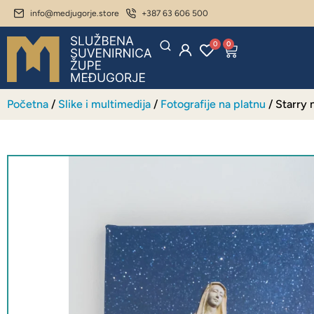
info@medjugorje.store
+387 63 606 500
0
0
Početna
/
Slike i multimedija
/
Fotografije na platnu
/ Starry 