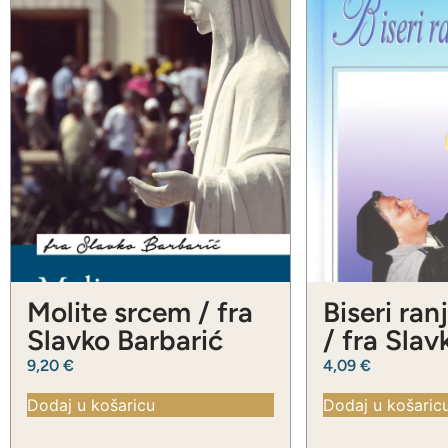
Molite srcem / fra
Biseri ran
Slavko Barbarić
/ fra Slav
Barbarić
9,20
€
4,09
€
Dodaj u košaricu
Dodaj u košaric