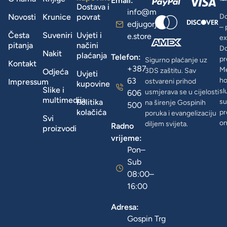
Email:
Dostava i
info@m
Novosti
Krunice
povrat
Do
edjugorj
– 
Česta
Suveniri
Uvjeti i
e.store
ex
pitanja
načini
D
Nakit
plaćanja
Telefon:
pr
Sigurno plaćanje uz
Kontakt
+387
Me
3DS zaštitu. Sav
Odjeća
Uvjeti
63
ho
Impressum
ostvareni prihod
kupovine
Slike i
sl
usmjerava se u cijelosti
606
multimedija
Politika
su
na širenje Gospinih
500
kolačića
pr
poruka i evangelizaciju
Svi
on
diljem svijeta.
Radno
proizvodi
vrijeme:
Pon–
Sub
08:00–
16:00
Adresa:
Gospin Trg