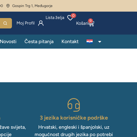
00
Gospin Trg 1, Međugorje
0
Lista želja
0
Moj Profil
Novosti
Česta pitanja
Kontakt
a
3 jezika korisničke podrške
ave svijeta,
Hrvatski, engleski i španjolski, uz
opcije
mogućnost drugih jezika po potrebi