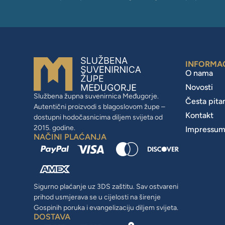
INFORMA
O nama
Novosti
Službena župna suvenirnica Međugorje.
Česta pita
Autentični proizvodi s blagoslovom župe –
Kontakt
dostupni hodočasnicima diljem svijeta od
2015. godine.
Impressu
NAČINI PLAĆANJA
Sigurno plaćanje uz 3DS zaštitu. Sav ostvareni
prihod usmjerava se u cijelosti na širenje
Gospinih poruka i evangelizaciju diljem svijeta.
DOSTAVA