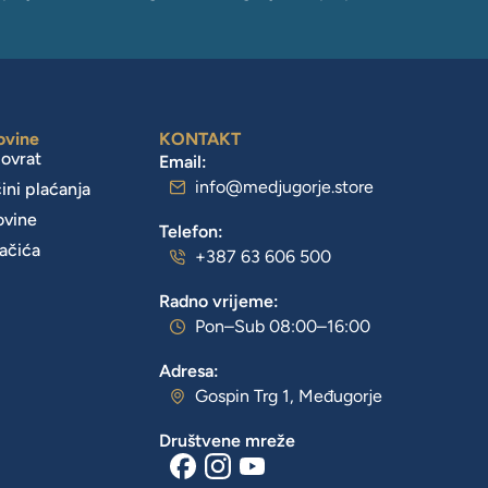
ovine
KONTAKT
povrat
Email:
info@medjugorje.store
čini plaćanja
ovine
Telefon:
lačića
+387 63 606 500
Radno vrijeme:
Pon–Sub 08:00–16:00
Adresa:
Gospin Trg 1, Međugorje
Društvene mreže