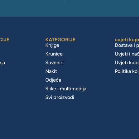
CIJE
KATEGORIJE
uvjeti kup
Knjige
Dostava i 
Krunice
Uvjeti i na
nja
Suveniri
Uvjeti kup
Nakit
Politika ko
m
Odjeća
Slike i multimedija
Svi proizvodi