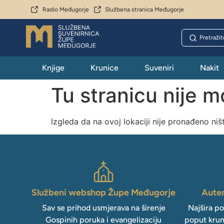
Radio Međugorje
Službena stranica Međugorje
Knjige
Krunice
Suveniri
Nakit
Tu stranicu nije 
Izgleda da na ovoj lokaciji nije pronađeno niš
Službeni webshop Župe Međugorje
Auten
Sav se prihod usmjerava na širenje
Najšira p
Gospinih poruka i evangelizaciju
poput krun