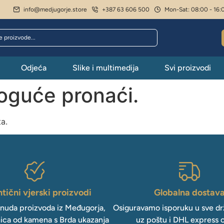
info@medjugorje.store
+387 63 606 500
Mon-Sat: 08:00 - 16:
Odjeća
Slike i multimedija
Svi proizvodi
moguće pronaći.
ta.
tični vjerski proizvodi
Globalna dostav
onuda proizvoda iz Međugorja,
Osiguravamo isporuku u sve drž
ica od kamena s Brda ukazanja
uz poštu i DHL express 