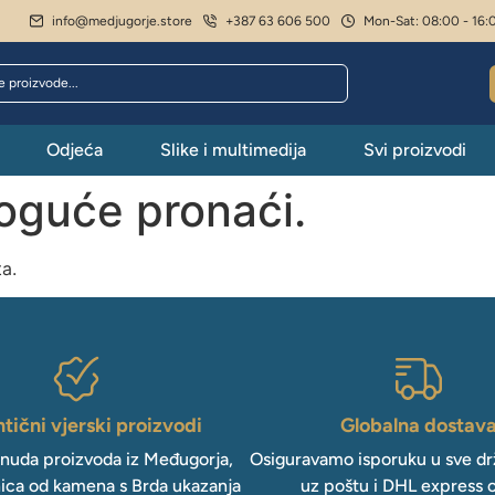
info@medjugorje.store
+387 63 606 500
Mon-Sat: 08:00 - 16:
Odjeća
Slike i multimedija
Svi proizvodi
moguće pronaći.
ta.
tični vjerski proizvodi
Globalna dostav
onuda proizvoda iz Međugorja,
Osiguravamo isporuku u sve drž
ica od kamena s Brda ukazanja
uz poštu i DHL express 