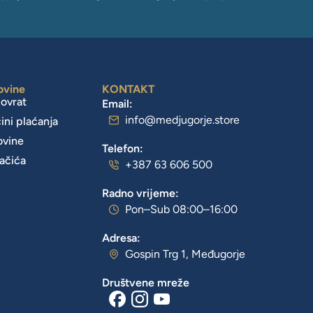
ovine
KONTAKT
povrat
Email:
info@medjugorje.store
čini plaćanja
ovine
Telefon:
lačića
+387 63 606 500
Radno vrijeme:
Pon–Sub 08:00–16:00
Adresa:
Gospin Trg 1, Međugorje
Društvene mreže