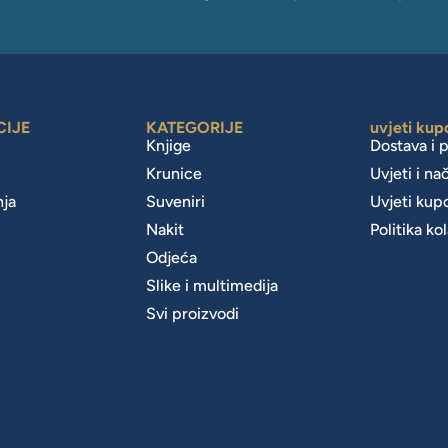
CIJE
KATEGORIJE
uvjeti kup
Knjige
Dostava i 
Krunice
Uvjeti i na
nja
Suveniri
Uvjeti kup
Nakit
Politika ko
m
Odjeća
Slike i multimedija
Svi proizvodi