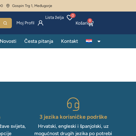
00
Gospin Trg 1, Međugorje
0
Lista želja
0
Moj Profil
Novosti
Česta pitanja
Kontakt
a
3 jezika korisničke podrške
ave svijeta,
Hrvatski, engleski i španjolski, uz
opcije
mogućnost drugih jezika po potrebi