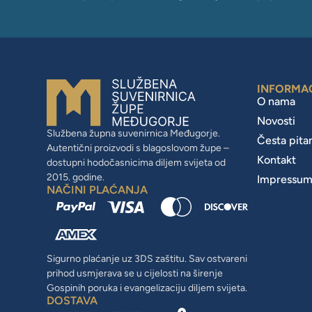
INFORMA
O nama
Novosti
Službena župna suvenirnica Međugorje.
Česta pita
Autentični proizvodi s blagoslovom župe –
Kontakt
dostupni hodočasnicima diljem svijeta od
2015. godine.
Impressu
NAČINI PLAĆANJA
Sigurno plaćanje uz 3DS zaštitu. Sav ostvareni
prihod usmjerava se u cijelosti na širenje
Gospinih poruka i evangelizaciju diljem svijeta.
DOSTAVA