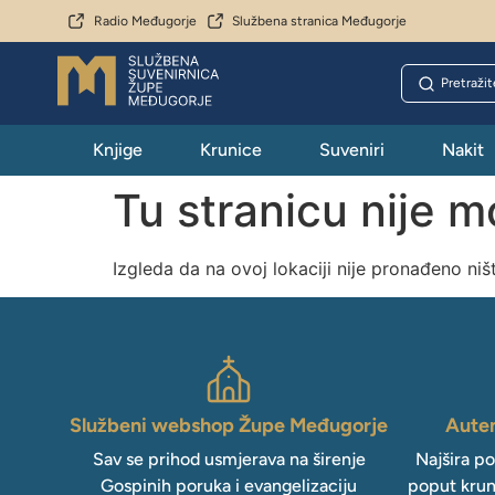
Radio Međugorje
Službena stranica Međugorje
Knjige
Krunice
Suveniri
Nakit
Tu stranicu nije 
Izgleda da na ovoj lokaciji nije pronađeno niš
Službeni webshop Župe Međugorje
Auten
Sav se prihod usmjerava na širenje
Najšira p
Gospinih poruka i evangelizaciju
poput krun