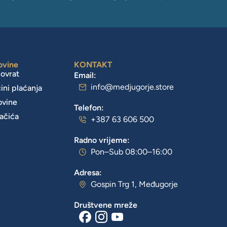
ovine
KONTAKT
povrat
Email:
info@medjugorje.store
čini plaćanja
ovine
Telefon:
lačića
+387 63 606 500
Radno vrijeme:
Pon–Sub 08:00–16:00
Adresa:
Gospin Trg 1, Međugorje
Društvene mreže