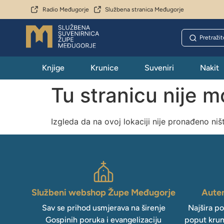
Radio Međugorje
Službena stranica Međugorje
Knjige
Krunice
Suveniri
Nakit
Tu stranicu nije 
Izgleda da na ovoj lokaciji nije pronađeno niš
Službeni webshop Župe Međugorje
Auten
Sav se prihod usmjerava na širenje
Najšira p
Gospinih poruka i evangelizaciju
poput krun