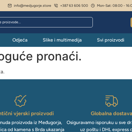
info@medjugorje.store
+387 63 606 500
Mon-Sat: 08:00 - 16:
Odjeća
Slike i multimedija
Svi proizvodi
moguće pronaći.
ta.
tični vjerski proizvodi
Globalna dostav
onuda proizvoda iz Međugorja,
Osiguravamo isporuku u sve drž
ica od kamena s Brda ukazanja
uz poštu i DHL express 