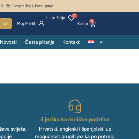
00
Gospin Trg 1, Međugorje
0
Lista želja
0
Moj Profil
Novosti
Česta pitanja
Kontakt
a
3 jezika korisničke podrške
ave svijeta,
Hrvatski, engleski i španjolski, uz
opcije
mogućnost drugih jezika po potrebi