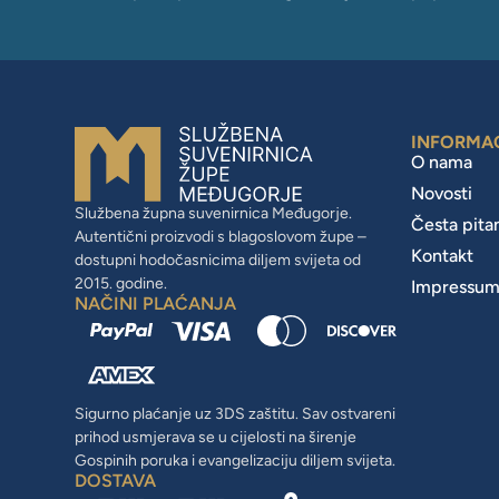
INFORMA
O nama
Novosti
Službena župna suvenirnica Međugorje.
Česta pita
Autentični proizvodi s blagoslovom župe –
Kontakt
dostupni hodočasnicima diljem svijeta od
2015. godine.
Impressu
NAČINI PLAĆANJA
Sigurno plaćanje uz 3DS zaštitu. Sav ostvareni
prihod usmjerava se u cijelosti na širenje
Gospinih poruka i evangelizaciju diljem svijeta.
DOSTAVA