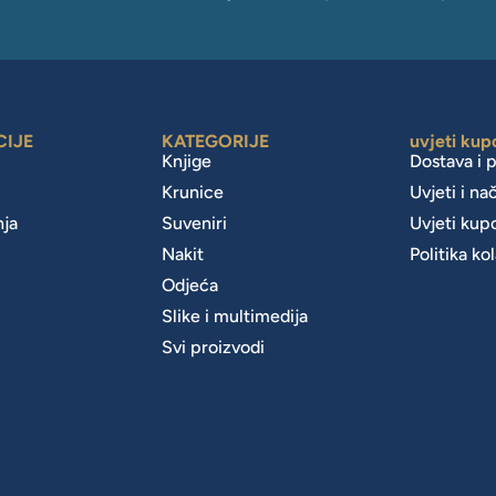
CIJE
KATEGORIJE
uvjeti kup
Knjige
Dostava i 
Krunice
Uvjeti i na
nja
Suveniri
Uvjeti kup
Nakit
Politika ko
m
Odjeća
Slike i multimedija
Svi proizvodi