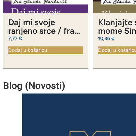
Daj mi svoje
Klanjajte
ranjeno srce / fra
mome Sinu
Slavko Barbarić
Slavko Ba
7,77
€
10,36
€
Dodaj u košaricu
Dodaj u košaric
Blog (Novosti)