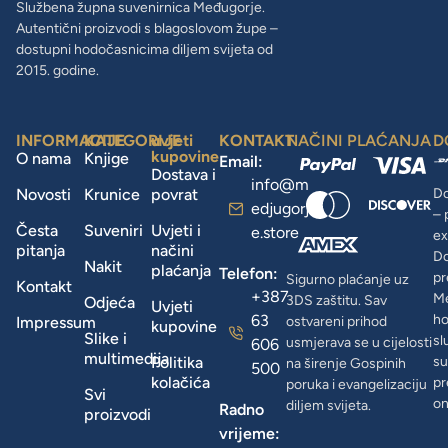
Službena župna suvenirnica Međugorje.
Autentični proizvodi s blagoslovom župe –
dostupni hodočasnicima diljem svijeta od
2015. godine.
INFORMACIJE
KATEGORIJE
uvjeti
KONTAKT
NAČINI PLAĆANJA
D
kupovine
O nama
Knjige
Email:
Dostava i
info@m
Novosti
Krunice
povrat
Do
edjugorj
– 
Česta
Suveniri
Uvjeti i
e.store
ex
pitanja
načini
D
Nakit
plaćanja
Telefon:
pr
Sigurno plaćanje uz
Kontakt
+387
Me
3DS zaštitu. Sav
Odjeća
Uvjeti
63
ho
Impressum
ostvareni prihod
kupovine
Slike i
sl
usmjerava se u cijelosti
606
multimedija
Politika
su
na širenje Gospinih
500
kolačića
pr
poruka i evangelizaciju
Svi
on
diljem svijeta.
Radno
proizvodi
vrijeme: