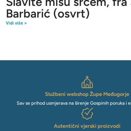
Slavite misu srcem, fra
Barbarić (osvrt)
Vidi više >
Službeni webshop Župe Međugorje
Sav se prihod usmjerava na širenje Gospinih poruka i e
Autentični vjerski proizvodi