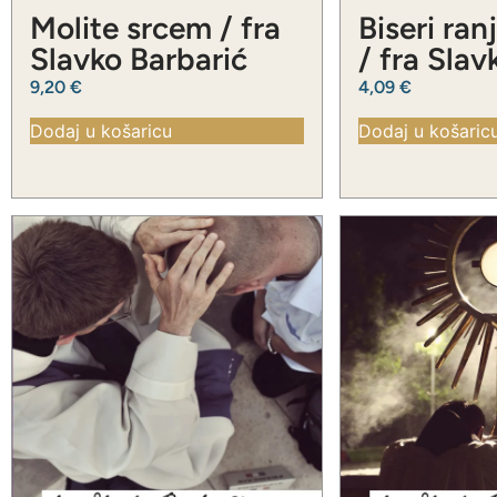
Molite srcem / fra
Biseri ran
Slavko Barbarić
/ fra Slav
Barbarić
9,20
€
4,09
€
Dodaj u košaricu
Dodaj u košaric