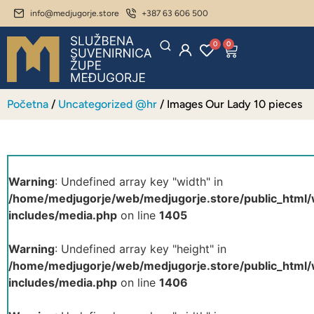
info@medjugorje.store
+387 63 606 500
0
0
Početna
/
Uncategorized @hr
/ Images Our Lady 10 pieces
Warning
: Undefined array key "width" in
/home/medjugorje/web/medjugorje.store/public_html
includes/media.php
on line
1405
Warning
: Undefined array key "height" in
/home/medjugorje/web/medjugorje.store/public_html
includes/media.php
on line
1406