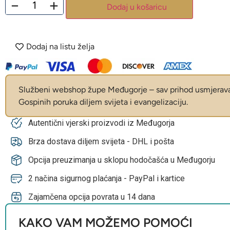
−
+
Dodaj u košaricu
Dodaj na listu želja
Službeni webshop župe Međugorje – sav prihod usmjerava 
Gospinih poruka diljem svijeta i evangelizaciju.
Autentični vjerski proizvodi iz Međugorja
Brza dostava diljem svijeta - DHL i pošta
Opcija preuzimanja u sklopu hodočašća u Međugorju
2 načina sigurnog plaćanja - PayPal i kartice
Zajamčena opcija povrata u 14 dana
KAKO VAM MOŽEMO POMOĆI