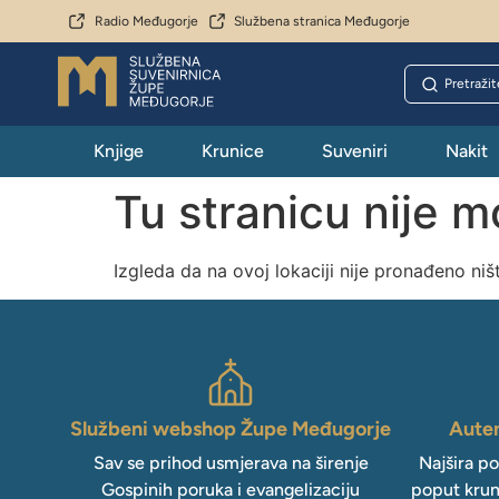
Radio Međugorje
Službena stranica Međugorje
Knjige
Krunice
Suveniri
Nakit
Tu stranicu nije 
Izgleda da na ovoj lokaciji nije pronađeno niš
Službeni webshop Župe Međugorje
Auten
Sav se prihod usmjerava na širenje
Najšira p
Gospinih poruka i evangelizaciju
poput krun