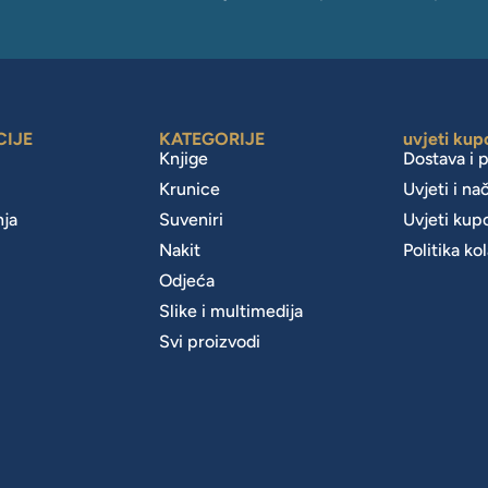
CIJE
KATEGORIJE
uvjeti kup
Knjige
Dostava i 
Krunice
Uvjeti i na
nja
Suveniri
Uvjeti kup
Nakit
Politika ko
m
Odjeća
Slike i multimedija
Svi proizvodi