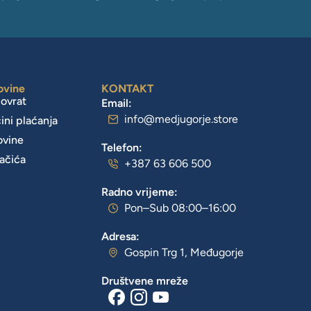
ovine
KONTAKT
povrat
Email:
info@medjugorje.store
čini plaćanja
ovine
Telefon:
lačića
+387 63 606 500
Radno vrijeme:
Pon–Sub 08:00–16:00
Adresa:
Gospin Trg 1, Međugorje
Društvene mreže