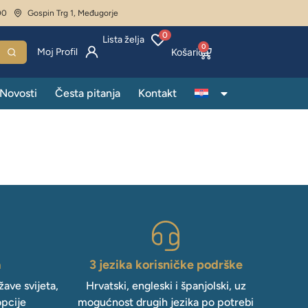
00
Gospin Trg 1, Međugorje
0
Lista želja
0
Moj Profil
Novosti
Česta pitanja
Kontakt
a
3 jezika korisničke podrške
ave svijeta,
Hrvatski, engleski i španjolski, uz
opcije
mogućnost drugih jezika po potrebi