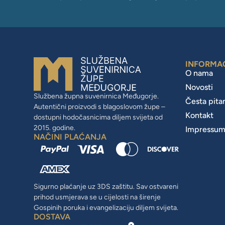
INFORMA
O nama
Novosti
Službena župna suvenirnica Međugorje.
Česta pita
Autentični proizvodi s blagoslovom župe –
Kontakt
dostupni hodočasnicima diljem svijeta od
2015. godine.
Impressu
NAČINI PLAĆANJA
Sigurno plaćanje uz 3DS zaštitu. Sav ostvareni
prihod usmjerava se u cijelosti na širenje
Gospinih poruka i evangelizaciju diljem svijeta.
DOSTAVA