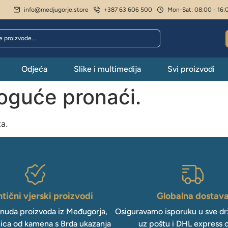
info@medjugorje.store
+387 63 606 500
Mon-Sat: 08:00 - 16:
Odjeća
Slike i multimedija
Svi proizvodi
moguće pronaći.
ta.
tični vjerski proizvodi
Globalna dostav
onuda proizvoda iz Međugorja,
Osiguravamo isporuku u sve drž
ica od kamena s Brda ukazanja
uz poštu i DHL express 