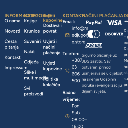
INFORMACIJE
KATEGORIJE
uvjeti
KONTAKT
NAČINI PLAĆANJA
D
kupovine
O nama
Knjige
Email:
Dostava i
info@m
Novosti
Krunice
povrat
Do
edjugorj
– 
Česta
Suveniri
Uvjeti i
e.store
ex
pitanja
načini
D
Nakit
plaćanja
Telefon:
pr
Sigurno plaćanje uz
Kontakt
+387
Me
3DS zaštitu. Sav
Odjeća
Uvjeti
63
ho
Impressum
ostvareni prihod
kupovine
Slike i
sl
usmjerava se u cijelosti
606
multimedija
Politika
su
na širenje Gospinih
500
kolačića
pr
poruka i evangelizaciju
Svi
on
diljem svijeta.
Radno
proizvodi
vrijeme:
Pon–
Sub
08:00–
16:00