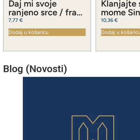
Daj mi svoje
Klanjajte
ranjeno srce / fra
mome Sinu
Slavko Barbarić
Slavko Ba
7,77
€
10,36
€
Dodaj u košaricu
Dodaj u košaric
Blog (Novosti)