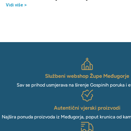
Vidi više >
Službeni webshop Župe Međugorje
Sav se prihod usmjerava na širenje Gospinih poruka i e
Autentični vjerski proizvodi
Najšira ponuda proizvoda iz Međugorja, poput krunica od kam