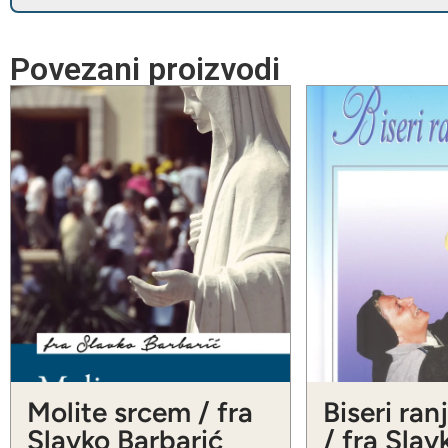
Povezani proizvodi
Molite srcem / fra
Biseri ran
Slavko Barbarić
/ fra Slav