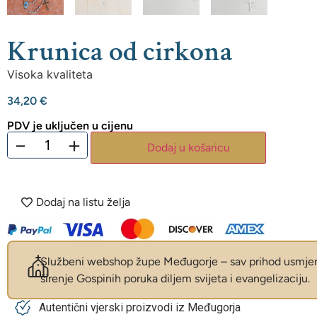
Krunica od cirkona
Visoka kvaliteta
34,20
€
PDV je uključen u cijenu
−
+
Dodaj u košaricu
Dodaj na listu želja
Službeni webshop župe Međugorje – sav prihod usmjer
širenje Gospinih poruka diljem svijeta i evangelizaciju.
Autentični vjerski proizvodi iz Međugorja