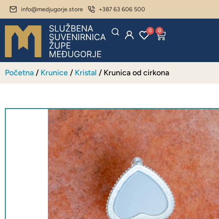
info@medjugorje.store
+387 63 606 500
0
0
Početna
/
Krunice
/
Kristal
/ Krunica od cirkona