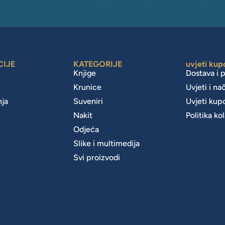
CIJE
KATEGORIJE
uvjeti kup
Knjige
Dostava i 
Krunice
Uvjeti i na
nja
Suveniri
Uvjeti kup
Nakit
Politika ko
m
Odjeća
Slike i multimedija
Svi proizvodi