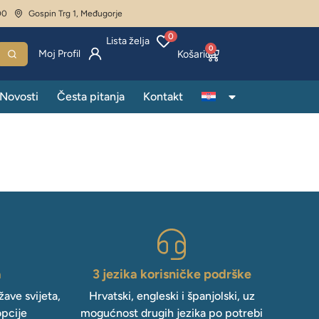
00
Gospin Trg 1, Međugorje
0
Lista želja
0
Moj Profil
Novosti
Česta pitanja
Kontakt
a
3 jezika korisničke podrške
ave svijeta,
Hrvatski, engleski i španjolski, uz
opcije
mogućnost drugih jezika po potrebi