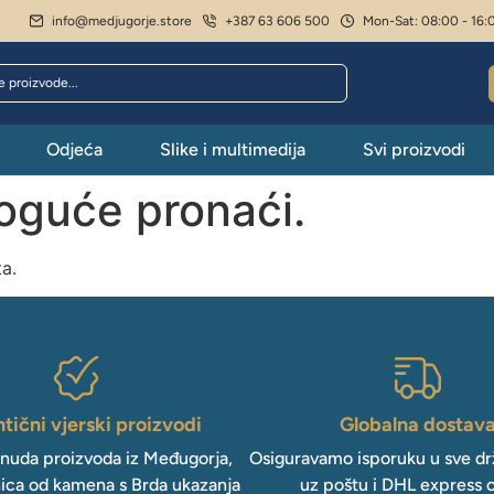
info@medjugorje.store
+387 63 606 500
Mon-Sat: 08:00 - 16:
Odjeća
Slike i multimedija
Svi proizvodi
moguće pronaći.
ta.
tični vjerski proizvodi
Globalna dostav
onuda proizvoda iz Međugorja,
Osiguravamo isporuku u sve drž
ica od kamena s Brda ukazanja
uz poštu i DHL express 