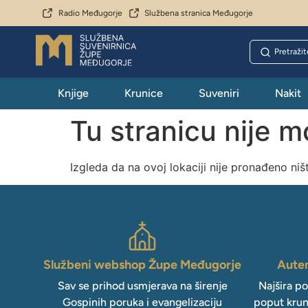
Radio Međugorje
Službena stranica Međugorje
Knjige
Krunice
Suveniri
Nakit
Tu stranicu nije 
Izgleda da na ovoj lokaciji nije pronađeno niš
Službeni webshop Župe Međugorje
Auten
Sav se prihod usmjerava na širenje
Najšira p
Gospinih poruka i evangelizaciju
poput krun