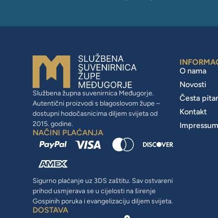
INFORMA
O nama
Novosti
Službena župna suvenirnica Međugorje.
Česta pita
Autentični proizvodi s blagoslovom župe –
Kontakt
dostupni hodočasnicima diljem svijeta od
2015. godine.
Impressu
NAČINI PLAĆANJA
Sigurno plaćanje uz 3DS zaštitu. Sav ostvareni
prihod usmjerava se u cijelosti na širenje
Gospinih poruka i evangelizaciju diljem svijeta.
DOSTAVA