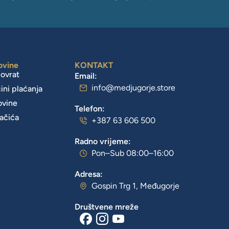
ovine
KONTAKT
povrat
Email:
info@medjugorje.store
čini plaćanja
ovine
Telefon:
lačića
+387 63 606 500
Radno vrijeme:
Pon–Sub 08:00–16:00
Adresa:
Gospin Trg 1, Međugorje
Društvene mreže