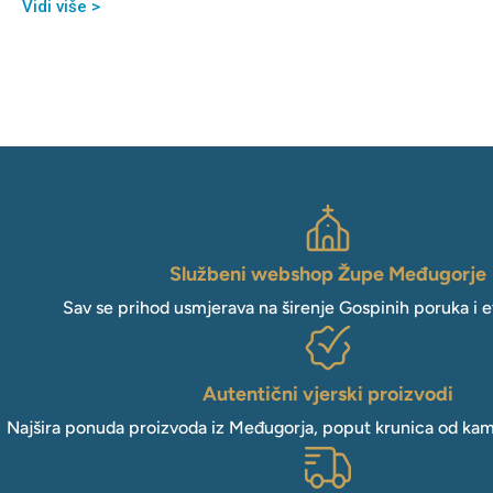
Vidi više >
Službeni webshop Župe Međugorje
Sav se prihod usmjerava na širenje Gospinih poruka i e
Autentični vjerski proizvodi
Najšira ponuda proizvoda iz Međugorja, poput krunica od kam