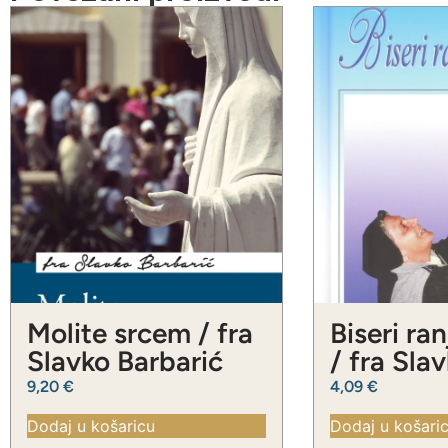
Molite srcem / fra
Biseri ra
Slavko Barbarić
/ fra Sla
Barbarić
9,20
€
4,09
€
Dodaj u košaricu
Dodaj u košari