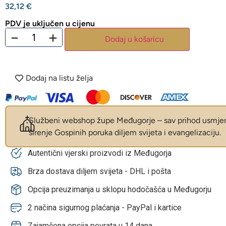
32,12
€
PDV je uključen u cijenu
−
+
Dodaj u košaricu
Dodaj na listu želja
Službeni webshop župe Međugorje – sav prihod usmjer
širenje Gospinih poruka diljem svijeta i evangelizaciju.
Autentični vjerski proizvodi iz Međugorja
Brza dostava diljem svijeta - DHL i pošta
Opcija preuzimanja u sklopu hodočašća u Međugorju
2 načina sigurnog plaćanja - PayPal i kartice
Zajamčena opcija povrata u 14 dana