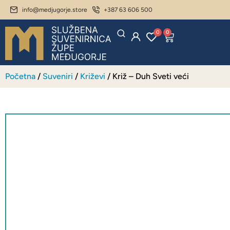
info@medjugorje.store
+387 63 606 500
0
0
Početna
/
Suveniri
/
Križevi
/ Križ – Duh Sveti veći