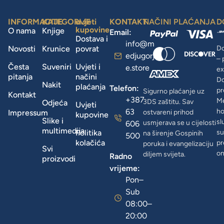
INFORMACIJE
KATEGORIJE
uvjeti
KONTAKT
NAČINI PLAĆANJA
D
kupovine
O nama
Knjige
Email:
Dostava i
info@m
Novosti
Krunice
povrat
Do
edjugorj
– 
Česta
Suveniri
Uvjeti i
e.store
ex
pitanja
načini
D
Nakit
plaćanja
Telefon:
pr
Sigurno plaćanje uz
Kontakt
+387
Me
3DS zaštitu. Sav
Odjeća
Uvjeti
63
ho
Impressum
ostvareni prihod
kupovine
Slike i
sl
usmjerava se u cijelosti
606
multimedija
Politika
su
na širenje Gospinih
500
kolačića
pr
poruka i evangelizaciju
Svi
on
diljem svijeta.
Radno
proizvodi
vrijeme:
Pon–
Sub
08:00–
20:00