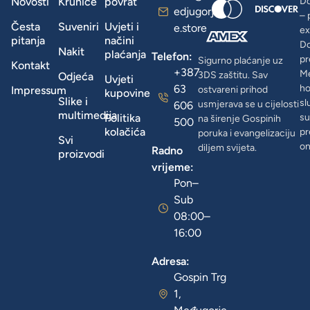
Novosti
Krunice
povrat
Do
edjugorj
– 
Česta
Suveniri
Uvjeti i
e.store
ex
pitanja
načini
D
Nakit
plaćanja
Telefon:
pr
Sigurno plaćanje uz
Kontakt
+387
Me
3DS zaštitu. Sav
Odjeća
Uvjeti
63
ho
Impressum
ostvareni prihod
kupovine
Slike i
sl
usmjerava se u cijelosti
606
multimedija
Politika
su
na širenje Gospinih
500
kolačića
pr
poruka i evangelizaciju
Svi
on
diljem svijeta.
Radno
proizvodi
vrijeme:
Pon–
Sub
08:00–
16:00
Adresa:
Gospin Trg
1,