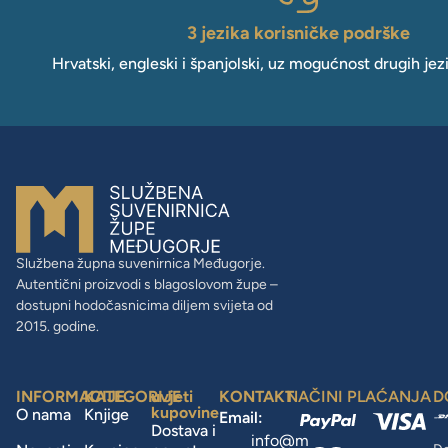
3 jezika korisničke podrške
Hrvatski, engleski i španjolski, uz mogućnost drugih jez
Službena župna suvenirnica Međugorje.
Autentični proizvodi s blagoslovom župe –
dostupni hodočasnicima diljem svijeta od
2015. godine.
INFORMACIJE
KATEGORIJE
uvjeti
KONTAKT
NAČINI PLAĆANJA
D
kupovine
O nama
Knjige
Email:
Dostava i
info@m