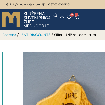
info@medjugorje.store
+387 63 606 500
0
0
Početna
/
LENT DISCOUNTS
/ Slika – križ sa licem Isusa