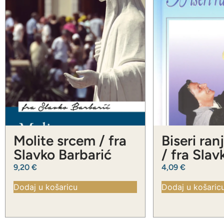
Molite srcem / fra
Biseri ran
Slavko Barbarić
/ fra Slav
Barbarić
9,20
€
4,09
€
Dodaj u košaricu
Dodaj u košaric