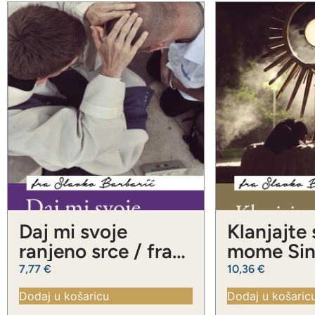
Daj mi svoje
Klanjajte
ranjeno srce / fra
mome Sinu
Slavko Barbarić
Slavko Ba
7,77
€
10,36
€
Dodaj u košaricu
Dodaj u košaric