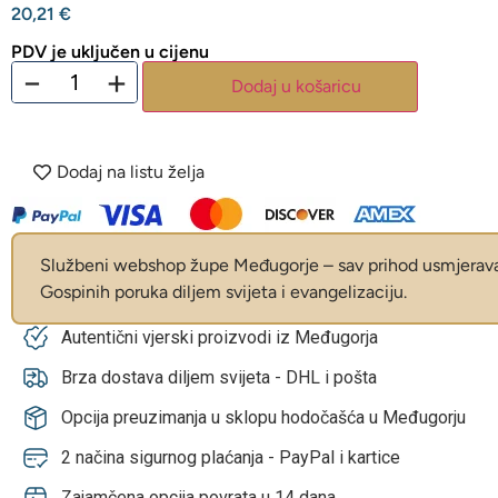
20,21
€
PDV je uključen u cijenu
−
+
Dodaj u košaricu
Dodaj na listu želja
Službeni webshop župe Međugorje – sav prihod usmjerava 
Gospinih poruka diljem svijeta i evangelizaciju.
Autentični vjerski proizvodi iz Međugorja
Brza dostava diljem svijeta - DHL i pošta
Opcija preuzimanja u sklopu hodočašća u Međugorju
2 načina sigurnog plaćanja - PayPal i kartice
Zajamčena opcija povrata u 14 dana