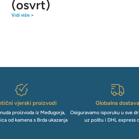
(osvrt)
Vidi više >
tični vjerski proizvodi
Globalna dostav
onuda proizvoda iz Međugorja,
Osiguravamo isporuku u sve drž
ica od kamena s Brda ukazanja
uz poštu i DHL express 