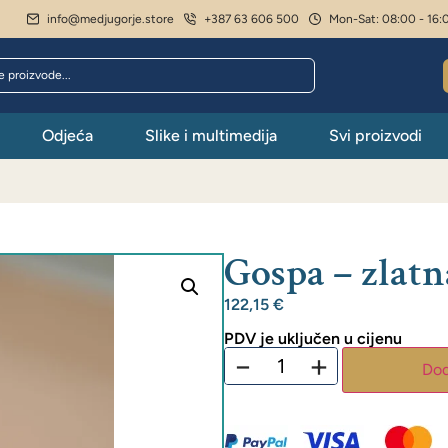
info@medjugorje.store
+387 63 606 500
Mon-Sat: 08:00 - 16:
Odjeća
Slike i multimedija
Svi proizvodi
Gospa – zlatn
122,15
€
PDV je uključen u cijenu
−
+
Dod