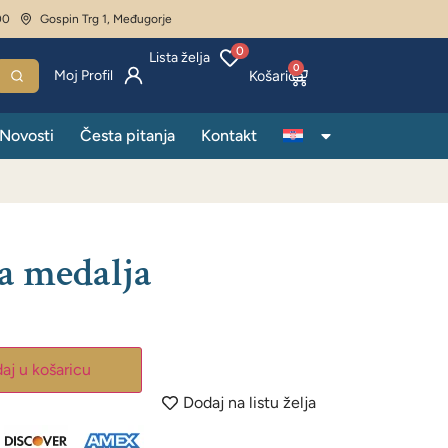
00
Gospin Trg 1, Međugorje
0
Lista želja
0
Moj Profil
Novosti
Česta pitanja
Kontakt
a medalja
aj u košaricu
Dodaj na listu želja