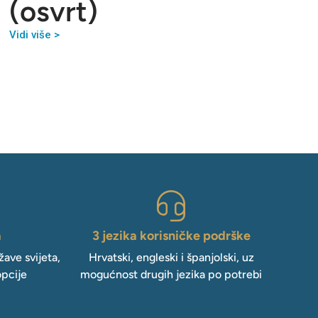
(osvrt)
Vidi više >
a
3 jezika korisničke podrške
ave svijeta,
Hrvatski, engleski i španjolski, uz
opcije
mogućnost drugih jezika po potrebi