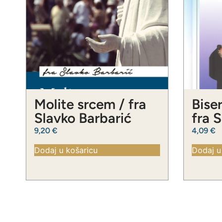
Molite srcem / fra
Biser
Slavko Barbarić
fra 
9,20
€
4,09
€
Dodaj u košaricu
Dodaj u