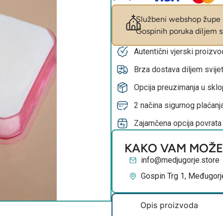
Službeni webshop župe M
Gospinih poruka diljem sv
Autentični vjerski proizv
Brza dostava diljem svije
Opcija preuzimanja u skl
2 načina sigurnog plaćanja
Zajamčena opcija povrata
KAKO VAM MOŽ
info@medjugorje.store
Gospin Trg 1, Međugorj
Opis proizvoda