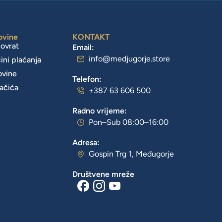
ovine
KONTAKT
povrat
Email:
info@medjugorje.store
čini plaćanja
ovine
Telefon:
lačića
+387 63 606 500
Radno vrijeme:
Pon–Sub 08:00–16:00
Adresa:
Gospin Trg 1, Međugorje
Društvene mreže