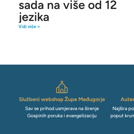
sada na više od 12
jezika
Vidi više >
Službeni webshop Župe Međugorje
Auten
Sav se prihod usmjerava na širenje
Najšira p
Gospinih poruka i evangelizaciju
poput krun