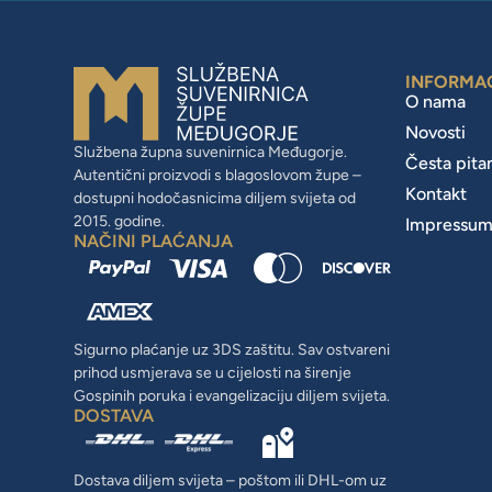
INFORMA
O nama
Novosti
Službena župna suvenirnica Međugorje.
Česta pita
Autentični proizvodi s blagoslovom župe –
Kontakt
dostupni hodočasnicima diljem svijeta od
2015. godine.
Impressu
NAČINI PLAĆANJA
Sigurno plaćanje uz 3DS zaštitu. Sav ostvareni
prihod usmjerava se u cijelosti na širenje
Gospinih poruka i evangelizaciju diljem svijeta.
DOSTAVA
Dostava diljem svijeta – poštom ili DHL-om uz