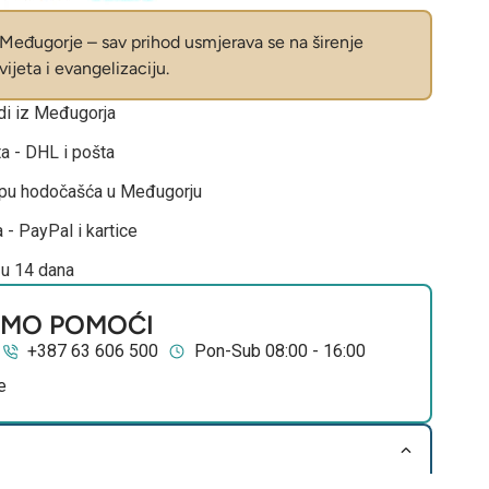
eđugorje – sav prihod usmjerava se na širenje
ijeta i evangelizaciju.
odi iz Međugorja
ta - DHL i pošta
opu hodočašća u Međugorju
 - PayPal i kartice
 u 14 dana
EMO POMOĆI
+387 63 606 500
Pon-Sub 08:00 - 16:00
e