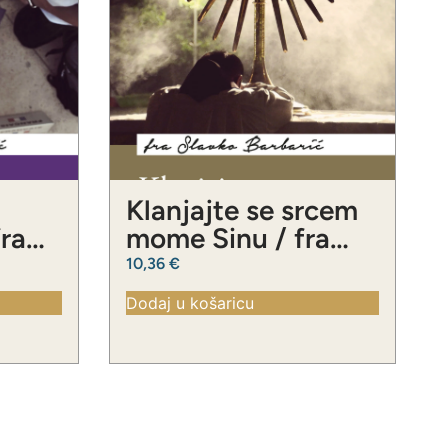
Klanjajte se srcem
fra
mome Sinu / fra
ć
Slavko Barbarić
10,36
€
Dodaj u košaricu