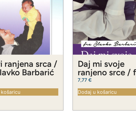
i ranjena srca /
Daj mi svoje
Slavko Barbarić
ranjeno srce / 
Slavko Barbari
7,77
€
 košaricu
Dodaj u košaricu