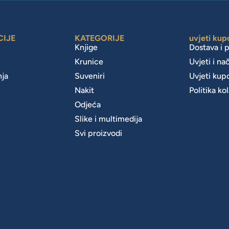
CIJE
KATEGORIJE
uvjeti kup
Knjige
Dostava i 
Krunice
Uvjeti i na
nja
Suveniri
Uvjeti kup
Nakit
Politika ko
m
Odjeća
Slike i multimedija
Svi proizvodi