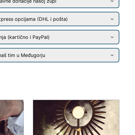
ravne donacije našoj župi
xpress opcijama (DHL i pošta)
ja (kartično i PayPal)
naš tim u Međugorju