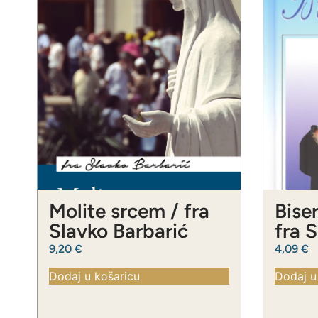
Molite srcem / fra
Biser
Slavko Barbarić
fra 
9,20
€
4,09
€
Dodaj u košaricu
Dodaj u