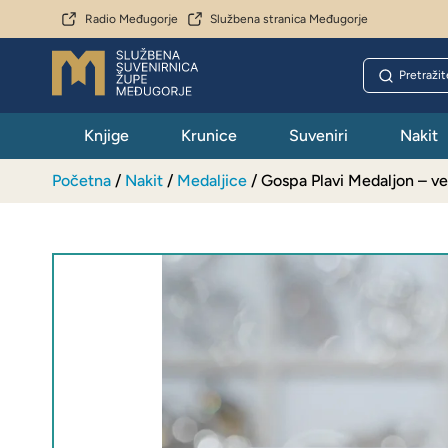
Radio Međugorje
Službena stranica Međugorje
Knjige
Krunice
Suveniri
Nakit
Početna
/
Nakit
/
Medaljice
/ Gospa Plavi Medaljon – vel