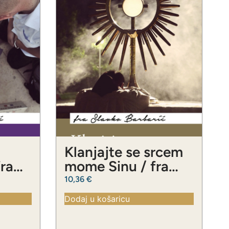
Klanjajte se srcem
fra
mome Sinu / fra
ć
Slavko Barbarić
10,36
€
Dodaj u košaricu