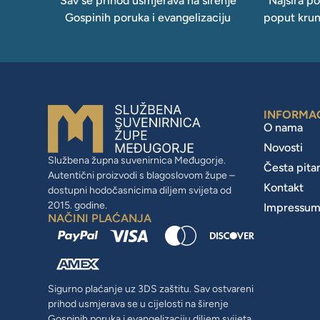
Sav se prihod usmjerava na širenje
Najšira p
Gospinih poruka i evangelizaciju
poput krun
INFORMA
O nama
Novosti
Službena župna suvenirnica Međugorje.
Česta pita
Autentični proizvodi s blagoslovom župe –
Kontakt
dostupni hodočasnicima diljem svijeta od
2015. godine.
Impressu
NAČINI PLAĆANJA
Sigurno plaćanje uz 3DS zaštitu. Sav ostvareni
prihod usmjerava se u cijelosti na širenje
Gospinih poruka i evangelizaciju diljem svijeta.