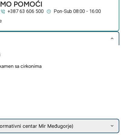
EMO POMOĆI
+387 63 606 500
Pon-Sub 08:00 - 16:00
e
i
t kamen sa cirkonima
ormativni centar Mir Međugorje)