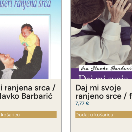
i ranjena srca /
Daj mi svoje
Slavko Barbarić
ranjeno srce / 
Slavko Barbari
7,77
€
 košaricu
Dodaj u košaricu