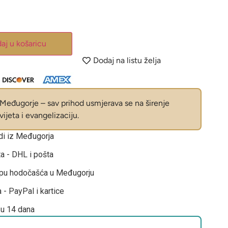
aj u košaricu
Dodaj na listu želja
eđugorje – sav prihod usmjerava se na širenje
ijeta i evangelizaciju.
odi iz Međugorja
ta - DHL i pošta
opu hodočašća u Međugorju
 - PayPal i kartice
 u 14 dana