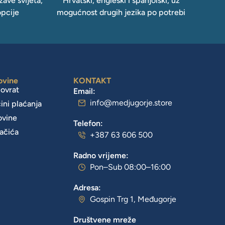
ave svijeta,
Hrvatski, engleski i španjolski, uz
opcije
mogućnost drugih jezika po potrebi
ovine
KONTAKT
povrat
Email:
info@medjugorje.store
čini plaćanja
ovine
Telefon:
lačića
+387 63 606 500
Radno vrijeme:
Pon–Sub 08:00–16:00
Adresa:
Gospin Trg 1, Međugorje
Društvene mreže