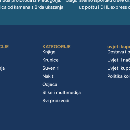
onuda proizvoda iz Međugorja,
Osiguravamo isporuku u sve drž
ica od kamena s Brda ukazanja
uz poštu i DHL express 
CIJE
KATEGORIJE
uvjeti kup
Knjige
Dostava i 
Krunice
Uvjeti i na
nja
Suveniri
Uvjeti kup
Nakit
Politika ko
m
Odjeća
Slike i multimedija
Svi proizvodi