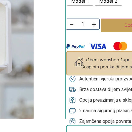
Model 1
Model 2
−
+
Dod
Službeni webshop župe M
Gospinih poruka diljem sv
Autentični vjerski proizv
Brza dostava diljem svije
Opcija preuzimanja u skl
2 načina sigurnog plaćanja
Zajamčena opcija povrata