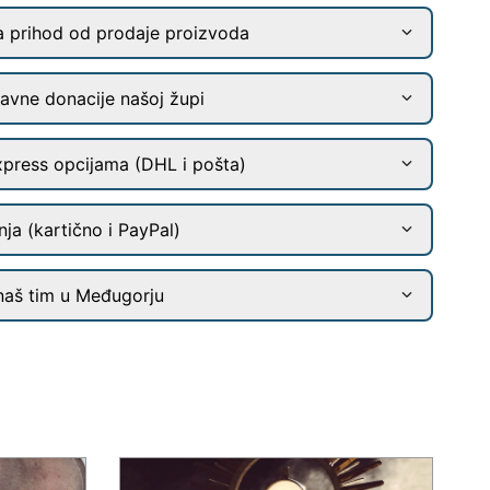
a prihod od prodaje proizvoda
ravne donacije našoj župi
xpress opcijama (DHL i pošta)
ja (kartično i PayPal)
naš tim u Međugorju