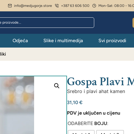
info@medjugorje.store
+387 63 606 500
Mon-Sat: 08:00 - 16:
Odjeća
Slike i multimedija
Svi proizvodi
iki
Gospa Plavi M
Srebro i plavi ahat kamen
31,10
€
PDV je uključen u cijenu
ODABERITE
BOJU
: