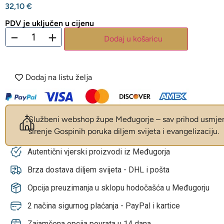
32,10
€
PDV je uključen u cijenu
−
+
Dodaj u košaricu
Dodaj na listu želja
Službeni webshop župe Međugorje – sav prihod usmjer
širenje Gospinih poruka diljem svijeta i evangelizaciju.
Autentični vjerski proizvodi iz Međugorja
Brza dostava diljem svijeta - DHL i pošta
Opcija preuzimanja u sklopu hodočašća u Međugorju
2 načina sigurnog plaćanja - PayPal i kartice
Zajamčena opcija povrata u 14 dana