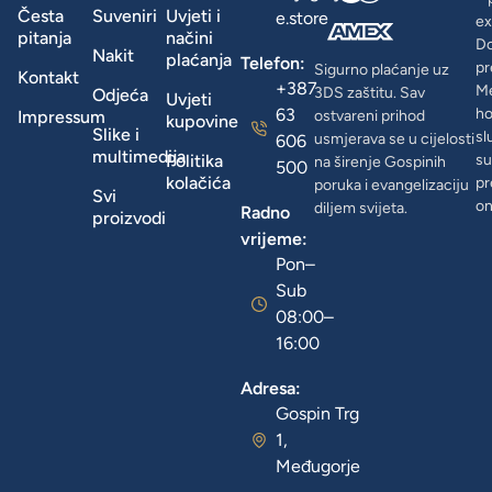
Česta
Suveniri
Uvjeti i
e.store
ex
pitanja
načini
D
Nakit
plaćanja
Telefon:
pr
Sigurno plaćanje uz
Kontakt
+387
Me
3DS zaštitu. Sav
Odjeća
Uvjeti
63
ho
Impressum
ostvareni prihod
kupovine
Slike i
sl
usmjerava se u cijelosti
606
multimedija
Politika
su
na širenje Gospinih
500
kolačića
pr
poruka i evangelizaciju
Svi
on
diljem svijeta.
Radno
proizvodi
vrijeme:
Pon–
Sub
08:00–
16:00
Adresa:
Gospin Trg
1,
Međugorje