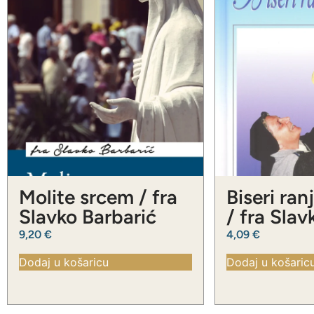
Molite srcem / fra
Biseri ran
Slavko Barbarić
/ fra Slav
Barbarić
9,20
€
4,09
€
Dodaj u košaricu
Dodaj u košaric