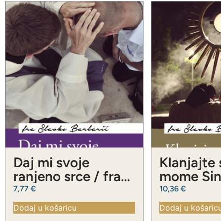
Daj mi svoje
Klanjajte
ranjeno srce / fra
mome Sinu
Slavko Barbarić
Slavko Ba
7,77
€
10,36
€
Dodaj u košaricu
Dodaj u košaric