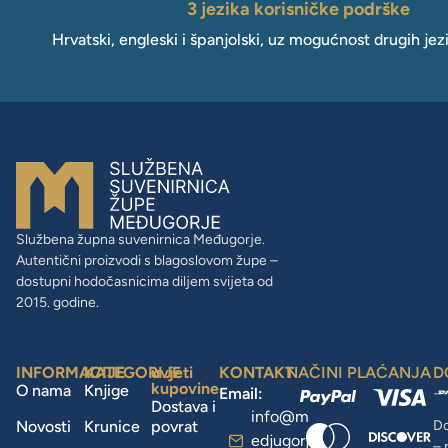
3 jezika korisničke podrške
Hrvatski, engleski i španjolski, uz mogućnost drugih jez
Službena župna suvenirnica Međugorje.
Autentični proizvodi s blagoslovom župe –
dostupni hodočasnicima diljem svijeta od
2015. godine.
INFORMACIJE
KATEGORIJE
uvjeti
KONTAKT
NAČINI PLAĆANJA
D
kupovine
O nama
Knjige
Email:
Dostava i
info@m
Novosti
Krunice
povrat
Do
edjugorj
– 