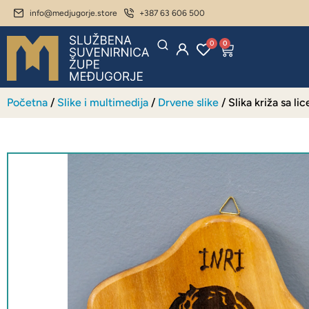
info@medjugorje.store
+387 63 606 500
0
0
Početna
/
Slike i multimedija
/
Drvene slike
/ Slika križa sa li