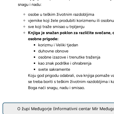
snagu i nadu
:
osobe u teškim životnim razdobljima
vjernike koji žele produbiti korizmenu ili osobn
sve koji traže smisao u trpljenju
Knjiga je snažan poklon za različite svečane, 
osobne prigode:
korizmu i Veliki tjedan
duhovne obnove
osobne izazove i trenutke traženja
kao znak podrške i ohrabrenja
svete sakramente
Koju god prigodu odabrali, ova knjiga
pomaže va
se treba boriti s teškim životnim razdobljima i k
Boga naći snagu, nadu i smisao.
O župi Međugorje (Informativni centar Mir Međugo