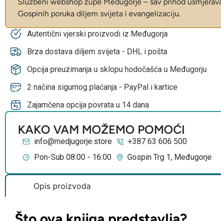
Službeni webshop župe Međugorje – sav prihod usmjerava 
Gospinih poruka diljem svijeta i evangelizaciju.
Autentični vjerski proizvodi iz Međugorja
Brza dostava diljem svijeta - DHL i pošta
Opcija preuzimanja u sklopu hodočašća u Međugorju
2 načina sigurnog plaćanja - PayPal i kartice
Zajamčena opcija povrata u 14 dana
KAKO VAM MOŽEMO POMOĆI
info@medjugorje.store
+387 63 606 500
Pon-Sub 08:00 - 16:00
Gospin Trg 1, Međugorje
Opis proizvoda
Što ova knjiga predstavlja?