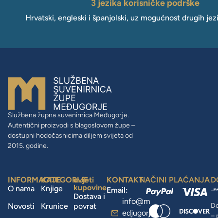
3 jezika korisničke podrške
Hrvatski, engleski i španjolski, uz mogućnost drugih jez
Službena župna suvenirnica Međugorje.
Autentični proizvodi s blagoslovom župe –
dostupni hodočasnicima diljem svijeta od
2015. godine.
INFORMACIJE
KATEGORIJE
uvjeti
KONTAKT
NAČINI PLAĆANJA
D
kupovine
O nama
Knjige
Email:
Dostava i
info@m
Novosti
Krunice
povrat
Do
edjugorj
– 