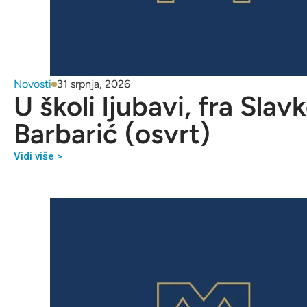
Novosti
31 srpnja, 2026
U školi ljubavi, fra Slav
Barbarić (osvrt)
Vidi više >