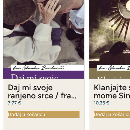
Daj mi svoje
Klanjajte
ranjeno srce / fra
mome Sinu
Slavko Barbarić
Slavko Ba
7,77
€
10,36
€
Dodaj u košaricu
Dodaj u košaric