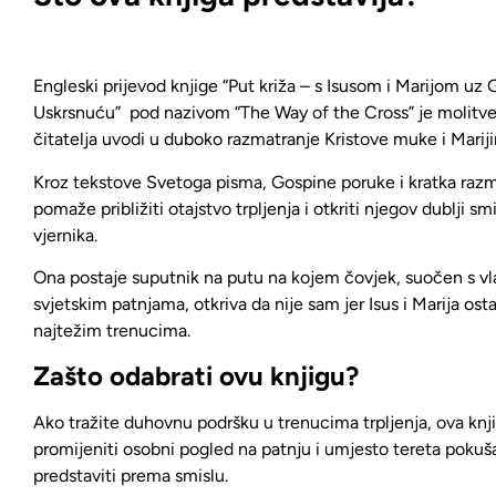
Engleski prijevod knjige “Put križa – s Isusom i Marijom uz
Uskrsnuću” pod nazivom “The Way of the Cross” je
molitve
čitatelja uvodi u duboko razmatranje Kristove muke i Marijin
Kroz tekstove Svetoga pisma, Gospine poruke i kratka razmi
pomaže približiti otajstvo trpljenja i otkriti njegov dublji sm
vjernika.
Ona postaje suputnik na putu na kojem čovjek, suočen s vla
svjetskim patnjama, otkriva da nije sam jer Isus i Marija ostaj
najtežim trenucima.
Zašto odabrati ovu knjigu?
Ako tražite duhovnu podršku u trenucima trpljenja,
ova kn
promijeniti osobni pogled na patnju i umjesto tereta pokuš
predstaviti prema smislu.