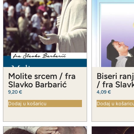
Molite srcem / fra
Biseri ran
Slavko Barbarić
/ fra Slav
Barbarić
9,20
€
4,09
€
Dodaj u košaricu
Dodaj u košaric