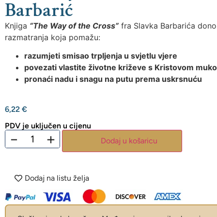
Barbarić
Knjiga
“The Way of the Cross”
fra Slavka Barbarića dono
razmatranja koja pomažu:
razumjeti smisao trpljenja u svjetlu vjere
povezati vlastite životne križeve s Kristovom muk
pronaći nadu i snagu na putu prema uskrsnuću
6,22
€
PDV je uključen u cijenu
−
+
Dodaj u košaricu
Dodaj na listu želja