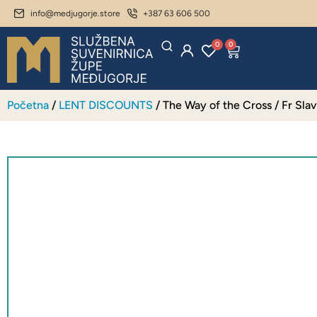
info@medjugorje.store
+387 63 606 500
0
0
Početna
/
LENT DISCOUNTS
/ The Way of the Cross / Fr Sla