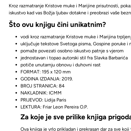
Kroz razmatranje Kristove muke i Marijine prisutnosti,
poka
iskustvo kad vas Božja ljubav dotakne i preobrazi vaše bez
Što ovu knjigu čini unikatnim?
vodi kroz razmatranje Kristove muke i Marijina trpljen
uključuje tekstove Svetoga pisma, Gospine poruke i 
pomaže povezati osobno iskustvo patnje s vjerom
jednostavan i topao autorski stil
fra Slavka Barbarića
potiče unutarnju obnovu i duhovni rast
FORMAT: 195 x 120 mm
GODINA IZDANJA: 2019.
BROJ STRANICA: 84
NAKLADNIK: ICMM
PRIJEVOD: Lidija Paris
LEKTURA: Friar Leon Pereira O.P.
Za koje je sve prilike knjiga prigo
Ova knjiga je
vrlo prikladan i prekrasan dar za sve koji