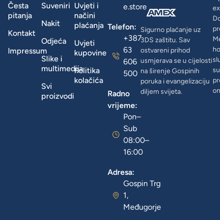
Česta
Suveniri
Uvjeti i
e.store
ex
pitanja
načini
D
Nakit
plaćanja
Telefon:
pr
Sigurno plaćanje uz
Kontakt
+387
Me
3DS zaštitu. Sav
Odjeća
Uvjeti
63
ho
Impressum
ostvareni prihod
kupovine
Slike i
sl
usmjerava se u cijelosti
606
multimedija
Politika
su
na širenje Gospinih
500
kolačića
pr
poruka i evangelizaciju
Svi
on
diljem svijeta.
Radno
proizvodi
vrijeme:
Pon–
Sub
08:00–
16:00
Adresa:
Gospin Trg
1,
Međugorje