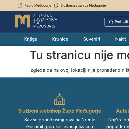
Radio Međugorje
Službena stranica Međugorje
Knjige
Krunice
Suveniri
Nakit
Tu stranicu nije 
Izgleda da na ovoj lokaciji nije pronađeno niš
Službeni webshop Župe Međugorje
Auten
Sav se prihod usmjerava na širenje
Najšira p
Gospinih poruka i evangelizaciju
poput krun