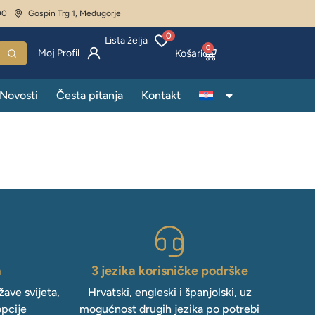
00
Gospin Trg 1, Međugorje
0
Lista želja
0
Moj Profil
Novosti
Česta pitanja
Kontakt
a
3 jezika korisničke podrške
ave svijeta,
Hrvatski, engleski i španjolski, uz
opcije
mogućnost drugih jezika po potrebi