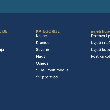
CIJE
KATEGORIJE
uvjeti kup
Knjige
Dostava i 
Krunice
Uvjeti i na
nja
Suveniri
Uvjeti kup
Nakit
Politika ko
m
Odjeća
Slike i multimedija
Svi proizvodi