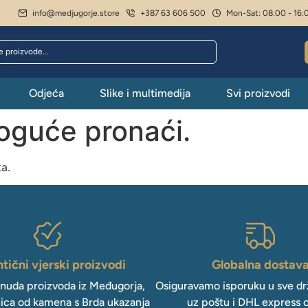
info@medjugorje.store
+387 63 606 500
Mon-Sat: 08:00 - 16:
Odjeća
Slike i multimedija
Svi proizvodi
moguće pronaći.
ta.
tični vjerski proizvodi
Globalna dostav
onuda proizvoda iz Međugorja,
Osiguravamo isporuku u sve drž
ica od kamena s Brda ukazanja
uz poštu i DHL express 