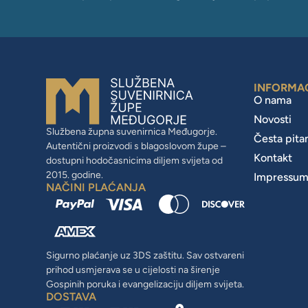
INFORMA
O nama
Novosti
Službena župna suvenirnica Međugorje.
Česta pita
Autentični proizvodi s blagoslovom župe –
Kontakt
dostupni hodočasnicima diljem svijeta od
2015. godine.
Impressu
NAČINI PLAĆANJA
Sigurno plaćanje uz 3DS zaštitu. Sav ostvareni
prihod usmjerava se u cijelosti na širenje
Gospinih poruka i evangelizaciju diljem svijeta.
DOSTAVA