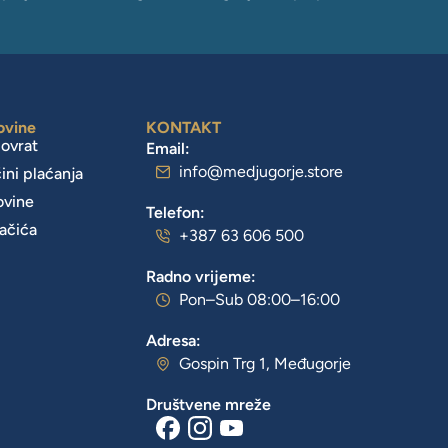
ovine
KONTAKT
povrat
Email:
info@medjugorje.store
čini plaćanja
ovine
Telefon:
lačića
+387 63 606 500
Radno vrijeme:
Pon–Sub 08:00–16:00
Adresa:
Gospin Trg 1, Međugorje
Društvene mreže