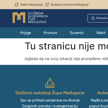
Radio Međugorje
Službena stranica Međugorje
Knjige
Krunice
Suveniri
Nakit
Tu stranicu nije 
Izgleda da na ovoj lokaciji nije pronađeno niš
Službeni webshop Župe Međugorje
Auten
Sav se prihod usmjerava na širenje
Najšira p
Gospinih poruka i evangelizaciju
poput krun