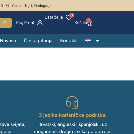
00
Gospin Trg 1, Međugorje
0
Lista želja
0
Moj Profil
Novosti
Česta pitanja
Kontakt
a
3 jezika korisničke podrške
ave svijeta,
Hrvatski, engleski i španjolski, uz
opcije
mogućnost drugih jezika po potrebi