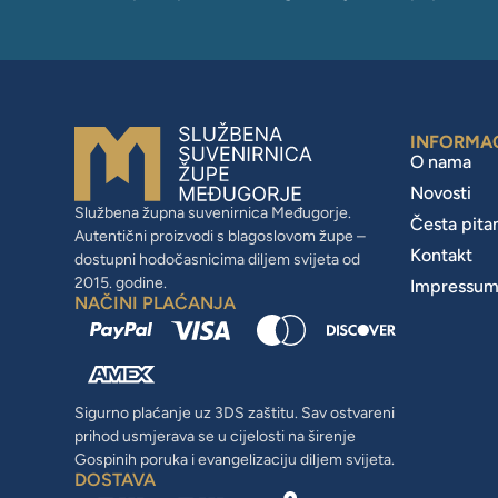
INFORMA
O nama
Novosti
Službena župna suvenirnica Međugorje.
Česta pita
Autentični proizvodi s blagoslovom župe –
Kontakt
dostupni hodočasnicima diljem svijeta od
2015. godine.
Impressu
NAČINI PLAĆANJA
Sigurno plaćanje uz 3DS zaštitu. Sav ostvareni
prihod usmjerava se u cijelosti na širenje
Gospinih poruka i evangelizaciju diljem svijeta.
DOSTAVA