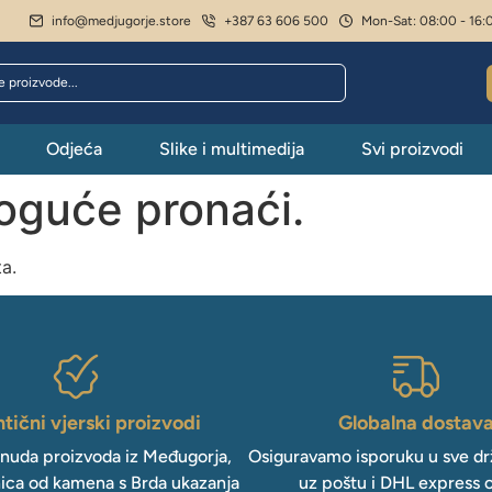
info@medjugorje.store
+387 63 606 500
Mon-Sat: 08:00 - 16:
Odjeća
Slike i multimedija
Svi proizvodi
moguće pronaći.
ta.
tični vjerski proizvodi
Globalna dostav
onuda proizvoda iz Međugorja,
Osiguravamo isporuku u sve drž
ica od kamena s Brda ukazanja
uz poštu i DHL express 