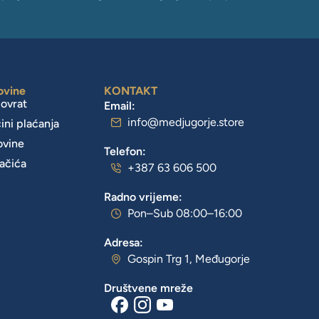
ovine
KONTAKT
povrat
Email:
info@medjugorje.store
čini plaćanja
ovine
Telefon:
lačića
+387 63 606 500
Radno vrijeme:
Pon–Sub 08:00–16:00
Adresa:
Gospin Trg 1, Međugorje
Društvene mreže