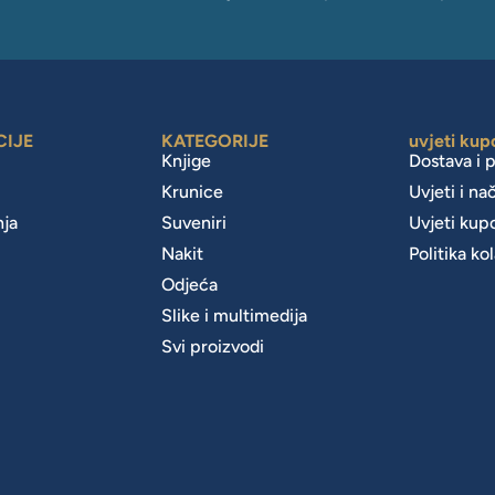
CIJE
KATEGORIJE
uvjeti kup
Knjige
Dostava i 
Krunice
Uvjeti i na
nja
Suveniri
Uvjeti kup
Nakit
Politika ko
m
Odjeća
Slike i multimedija
Svi proizvodi