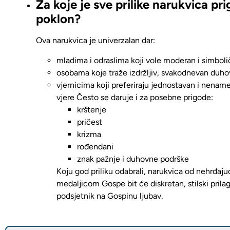
Za koje je sve prilike narukvica pr
poklon?
Ova narukvica je
univerzalan dar
:
mladima i odraslima koji vole moderan i simboli
osobama koje traže izdržljiv, svakodnevan duho
vjernicima koji preferiraju jednostavan i nenamet
vjere
Često se daruje i za posebne prigode:
krštenje
pričest
krizma
rođendani
znak pažnje i duhovne podrške
Koju god priliku odabrali,
narukvica od nehrđajuć
medaljicom Gospe bit će diskretan, stilski prilag
podsjetnik na Gospinu ljubav.