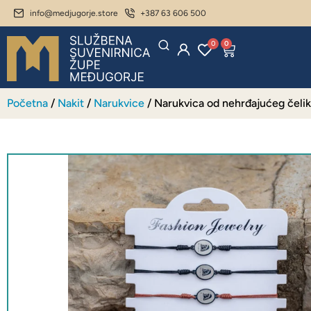
info@medjugorje.store
+387 63 606 500
0
0
Početna
/
Nakit
/
Narukvice
/ Narukvica od nehrđajućeg čeli