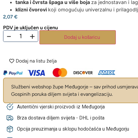
tanka i čvrsta špaga u više boja
za jednostavan i la
klizni čvorovi
koji omogućuju univerzalnu i prilagodlj
2,07
€
PDV je uključen u cijenu
−
+
Dodaj u košaricu
Dodaj na listu želja
Službeni webshop župe Međugorje – sav prihod usmjerava 
Gospinih poruka diljem svijeta i evangelizaciju.
Autentični vjerski proizvodi iz Međugorja
Brza dostava diljem svijeta - DHL i pošta
Opcija preuzimanja u sklopu hodočašća u Međugorju