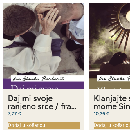
Daj mi svoje
Klanjajte
ranjeno srce / fra
mome Sinu
Slavko Barbarić
Slavko Ba
7,77
€
10,36
€
Dodaj u košaricu
Dodaj u košaric