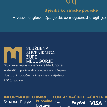
3 jezika korisničke podrške
Hrvatski, engleski i španjolski, uz mogućnost drugih jez
Službena župna suvenirnica Međugorje.
Autentični proizvodi s blagoslovom župe –
dostupni hodočasnicima diljem svijeta od
2015. godine.
INFORMACIJE
KATEGORIJE
uvjeti
KONTAKT
NAČINI PLAĆANJA
D
kupovine
O nama
Knjige
Email:
Dostava i