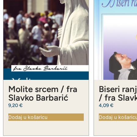
Molite srcem / fra
Biseri ran
Slavko Barbarić
/ fra Slav
Barbarić
9,20
€
4,09
€
Dodaj u košaricu
Dodaj u košaric