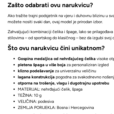
Zašto odabrati ovu narukvicu?
Ako tražite trajni podsjetnik na vjeru i duhovnu blizinu u s
možete nositi svaki dan
, ovaj model je prirodan izbor.
Zahvaljujući kombinaciji čelika i špage,
lako se prilagođava 
stilovima
– od sportskog do klasičnog –
bez da izgubi svoj 
Što ovu narukvicu čini unikatnom?
Gospina medaljica od nehrđajućeg čelika
visoke ot
pletena špaga u više boja
za personaliziran izgled
klizno podešavanje
za univerzalnu veličinu
lagana konstrukcija
pogodna za svakodnevno nošen
otporna na trošenje, vlagu i dugotrajnu upotrebu
MATERIJAL: nehrđajući čelik, špaga
TEŽINA: 10 g
VELIČINA: podesiva
ZEMLJA PORIJEKLA: Bosna i Hercegovina