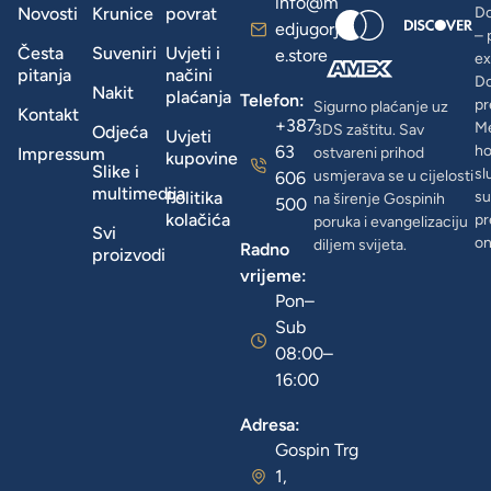
info@m
Novosti
Krunice
povrat
Do
edjugorj
– 
Česta
Suveniri
Uvjeti i
e.store
ex
pitanja
načini
D
Nakit
plaćanja
Telefon:
pr
Sigurno plaćanje uz
Kontakt
+387
Me
3DS zaštitu. Sav
Odjeća
Uvjeti
63
ho
Impressum
ostvareni prihod
kupovine
Slike i
sl
usmjerava se u cijelosti
606
multimedija
Politika
su
na širenje Gospinih
500
kolačića
pr
poruka i evangelizaciju
Svi
on
diljem svijeta.
Radno
proizvodi
vrijeme:
Pon–
Sub
08:00–
16:00
Adresa:
Gospin Trg
1,