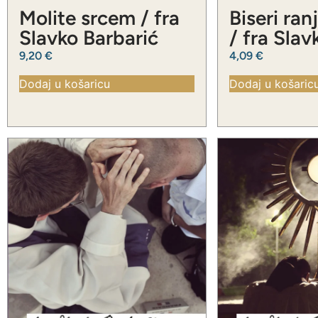
Molite srcem / fra
Biseri ran
Slavko Barbarić
/ fra Slav
Barbarić
9,20
€
4,09
€
Dodaj u košaricu
Dodaj u košaric