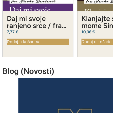
Daj mi svoje
Klanjajte
ranjeno srce / fra
mome Sinu
Slavko Barbarić
Slavko Ba
7,77
€
10,36
€
Dodaj u košaricu
Dodaj u košaric
Blog (Novosti)