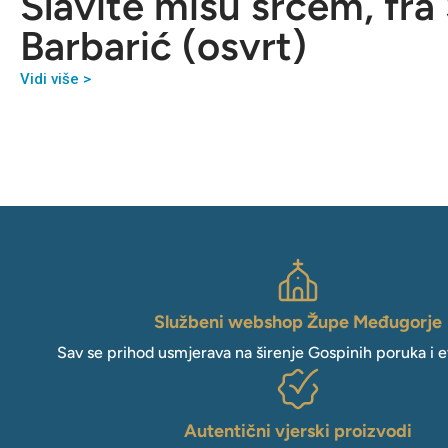
Slavite misu srcem, fra
Barbarić (osvrt)
Vidi više >
Službeni webshop Župe Međugorje
Sav se prihod usmjerava na širenje Gospinih poruka i e
Autentični vjerski proizvodi