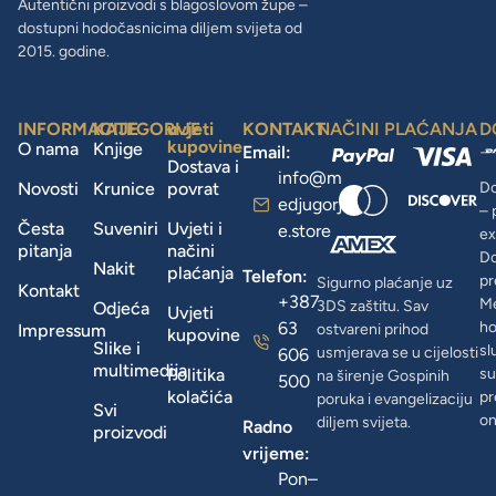
Autentični proizvodi s blagoslovom župe –
dostupni hodočasnicima diljem svijeta od
2015. godine.
INFORMACIJE
KATEGORIJE
uvjeti
KONTAKT
NAČINI PLAĆANJA
D
kupovine
O nama
Knjige
Email:
Dostava i
info@m
Novosti
Krunice
povrat
Do
edjugorj
– 
Česta
Suveniri
Uvjeti i
e.store
ex
pitanja
načini
D
Nakit
plaćanja
Telefon:
pr
Sigurno plaćanje uz
Kontakt
+387
Me
3DS zaštitu. Sav
Odjeća
Uvjeti
63
ho
Impressum
ostvareni prihod
kupovine
Slike i
sl
usmjerava se u cijelosti
606
multimedija
Politika
su
na širenje Gospinih
500
kolačića
pr
poruka i evangelizaciju
Svi
on
diljem svijeta.
Radno
proizvodi
vrijeme:
Pon–