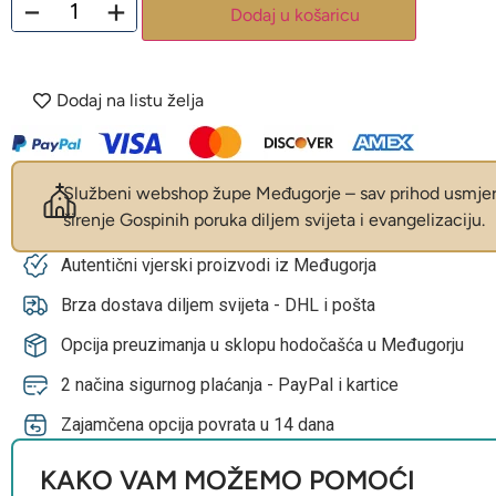
−
+
Dodaj u košaricu
Dodaj na listu želja
Službeni webshop župe Međugorje – sav prihod usmjer
širenje Gospinih poruka diljem svijeta i evangelizaciju.
Autentični vjerski proizvodi iz Međugorja
Brza dostava diljem svijeta - DHL i pošta
Opcija preuzimanja u sklopu hodočašća u Međugorju
2 načina sigurnog plaćanja - PayPal i kartice
Zajamčena opcija povrata u 14 dana
KAKO VAM MOŽEMO POMOĆI