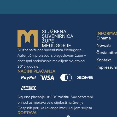
INFORMA
O nama
Novosti
Službena župna suvenirnica Međugorje.
Česta pita
Autentični proizvodi s blagoslovom župe –
Kontakt
dostupni hodočasnicima diljem svijeta od
2015. godine.
Impressu
NAČINI PLAĆANJA
Sigurno plaćanje uz 3DS zaštitu. Sav ostvareni
prihod usmjerava se u cijelosti na širenje
Gospinih poruka i evangelizaciju diljem svijeta.
DOSTAVA