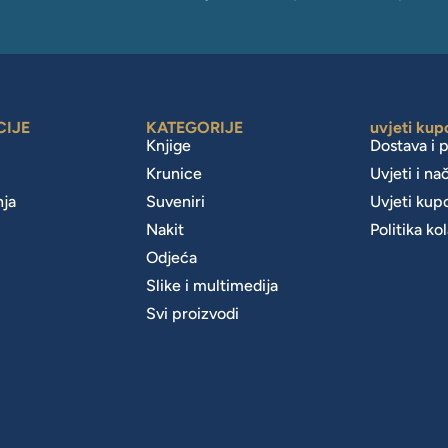
CIJE
KATEGORIJE
uvjeti kup
Knjige
Dostava i 
Krunice
Uvjeti i na
nja
Suveniri
Uvjeti kup
Nakit
Politika ko
m
Odjeća
Slike i multimedija
Svi proizvodi