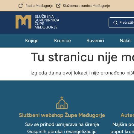
Radio Međugorje
Službena stranica Međugorje
Knjige
Krunice
Suveniri
Nakit
Tu stranicu nije 
Izgleda da na ovoj lokaciji nije pronađeno niš
Službeni webshop Župe Međugorje
Auten
Sav se prihod usmjerava na širenje
Najšira p
Gospinih poruka i evangelizaciju
poput krun