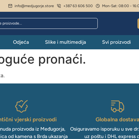
info@medjugorje.store
+387 63 606 500
Mon-Sat: 08:00 - 16:
Odjeća
Slike i multimedija
Svi proizvodi
moguće pronaći.
ta.
tični vjerski proizvodi
Globalna dostav
onuda proizvoda iz Međugorja,
Osiguravamo isporuku u sve drž
ica od kamena s Brda ukazanja
uz poštu i DHL express 