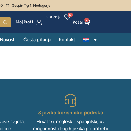
00
Gospin Trg 1, Međugorje
0
Lista želja
0
Moj Profil
Novosti
Česta pitanja
Kontakt
a
3 jezika korisničke podrške
ave svijeta,
Hrvatski, engleski i španjolski, uz
opcije
mogućnost drugih jezika po potrebi