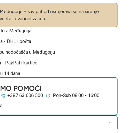
eđugorje – sav prihod usmjerava se na širenje
ijeta i evangelizaciju.
odi iz Međugorja
ta - DHL i pošta
opu hodočašća u Međugorju
 - PayPal i kartice
 u 14 dana
EMO POMOĆI
+387 63 606 500
Pon-Sub 08:00 - 16:00
e