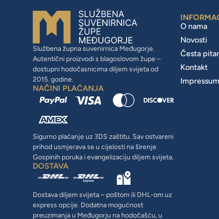
INFORMA
O nama
Novosti
Službena župna suvenirnica Međugorje.
Česta pita
Autentični proizvodi s blagoslovom župe –
Kontakt
dostupni hodočasnicima diljem svijeta od
2015. godine.
Impressu
NAČINI PLAĆANJA
Sigurno plaćanje uz 3DS zaštitu. Sav ostvareni
prihod usmjerava se u cijelosti na širenje
Gospinih poruka i evangelizaciju diljem svijeta.
DOSTAVA
Dostava diljem svijeta – poštom ili DHL-om uz
express opcije. Dodatna mogućnost
preuzimanja u Međugorju na hodočašću, u