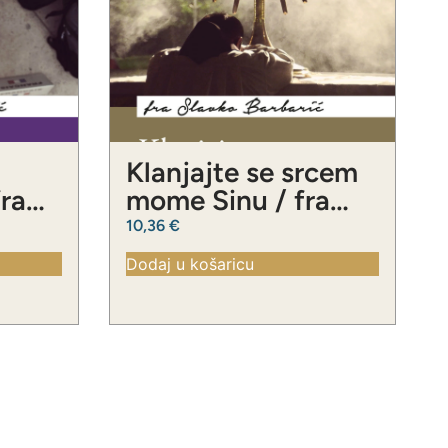
Klanjajte se srcem
fra
mome Sinu / fra
ć
Slavko Barbarić
10,36
€
Dodaj u košaricu