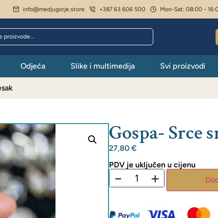
info@medjugorje.store
+387 63 606 500
Mon-Sat: 08:00 - 16:
Odjeća
Slike i multimedija
Svi proizvodi
esak
Gospa- Srce s
27,80
€
PDV je uključen u cijenu
−
+
Dod