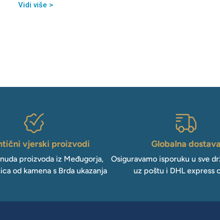
Vidi više >
tični vjerski proizvodi
Globalna dostav
onuda proizvoda iz Međugorja,
Osiguravamo isporuku u sve drž
ica od kamena s Brda ukazanja
uz poštu i DHL express 