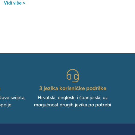
Vidi više >
a
3 jezika korisničke podrške
ave svijeta,
Hrvatski, engleski i španjolski, uz
opcije
mogućnost drugih jezika po potrebi