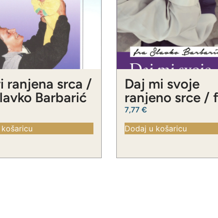
i ranjena srca /
Daj mi svoje
Slavko Barbarić
ranjeno srce / 
Slavko Barbari
7,77
€
 košaricu
Dodaj u košaricu