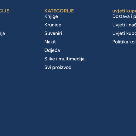
CIJE
KATEGORIJE
uvjeti kup
Knjige
Dostava i 
Krunice
Uvjeti i na
nja
Suveniri
Uvjeti kup
Nakit
Politika ko
m
Odjeća
Slike i multimedija
Svi proizvodi