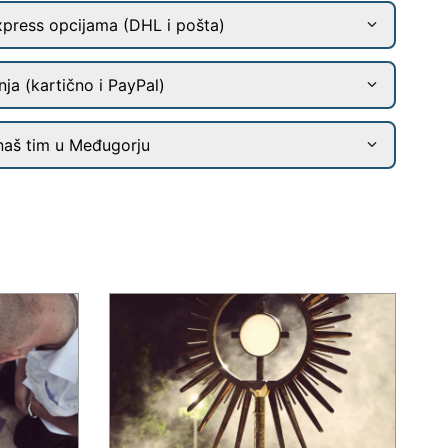
xpress opcijama (DHL i pošta)
ja (kartično i PayPal)
naš tim u Međugorju