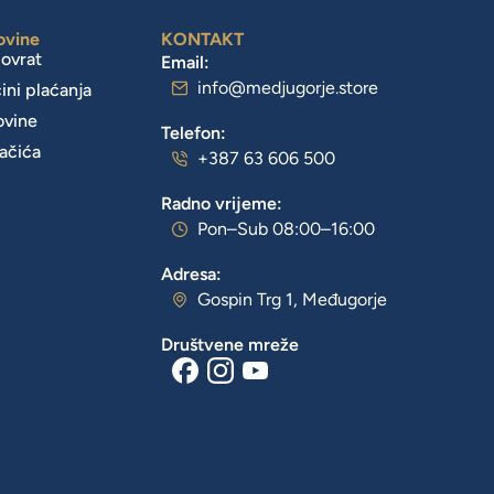
ovine
KONTAKT
povrat
Email:
info@medjugorje.store
čini plaćanja
ovine
Telefon:
lačića
+387 63 606 500
Radno vrijeme:
Pon–Sub 08:00–16:00
Adresa:
Gospin Trg 1, Međugorje
Društvene mreže