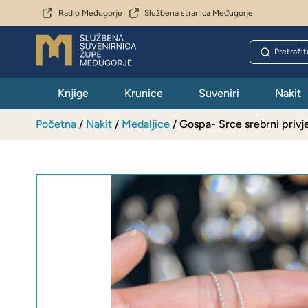
Radio Međugorje
Službena stranica Međugorje
Knjige
Krunice
Suveniri
Nakit
Početna
/
Nakit
/
Medaljice
/ Gospa- Srce srebrni privj