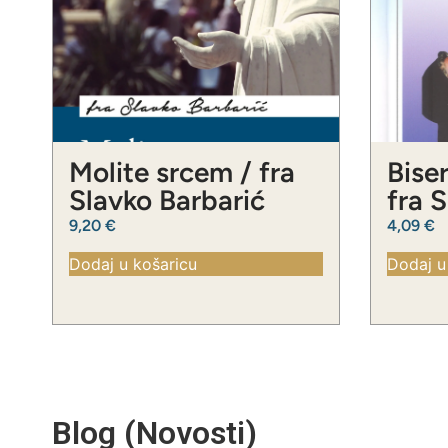
Molite srcem / fra
Biser
Slavko Barbarić
fra 
9,20
€
4,09
€
Dodaj u košaricu
Dodaj u
Blog (Novosti)