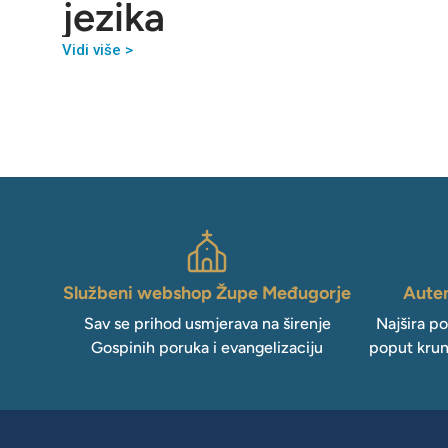
jezika
Vidi više >
Službeni webshop Župe Međugorje
Auten
Sav se prihod usmjerava na širenje
Najšira p
Gospinih poruka i evangelizaciju
poput krun