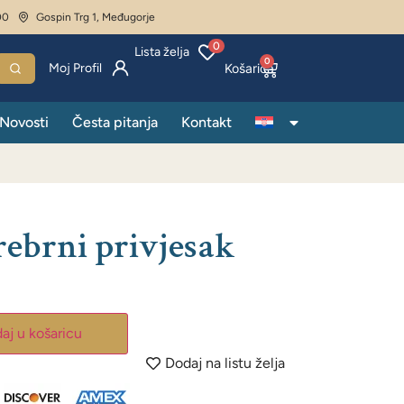
00
Gospin Trg 1, Međugorje
0
Lista želja
0
Moj Profil
Novosti
Česta pitanja
Kontakt
rebrni privjesak
aj u košaricu
Dodaj na listu želja