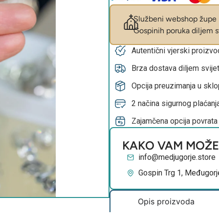
Službeni webshop župe M
Gospinih poruka diljem sv
Autentični vjerski proizv
Brza dostava diljem svije
Opcija preuzimanja u skl
2 načina sigurnog plaćanja
Zajamčena opcija povrata
KAKO VAM MOŽ
info@medjugorje.store
Gospin Trg 1, Međugorj
Opis proizvoda