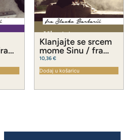
Klanjajte se srcem
fra
mome Sinu / fra
ć
Slavko Barbarić
10,36
€
Dodaj u košaricu