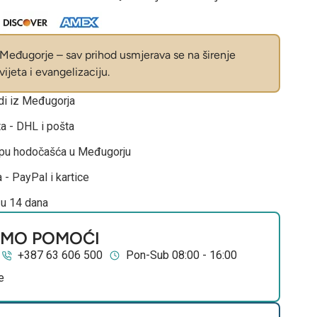
eđugorje – sav prihod usmjerava se na širenje
ijeta i evangelizaciju.
odi iz Međugorja
ta - DHL i pošta
opu hodočašća u Međugorju
 - PayPal i kartice
 u 14 dana
EMO POMOĆI
+387 63 606 500
Pon-Sub 08:00 - 16:00
e