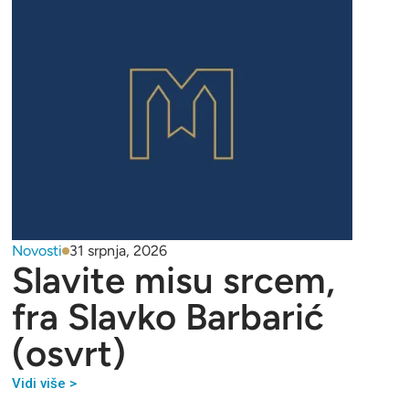
Novosti
31 srpnja, 2026
Slavite misu srcem,
fra Slavko Barbarić
(osvrt)
Vidi više >