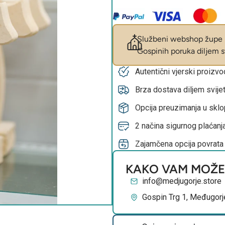
Službeni webshop župe M
Gospinih poruka diljem sv
Autentični vjerski proizv
Brza dostava diljem svije
Opcija preuzimanja u skl
2 načina sigurnog plaćanja
Zajamčena opcija povrata
KAKO VAM MOŽ
info@medjugorje.store
Gospin Trg 1, Međugorj