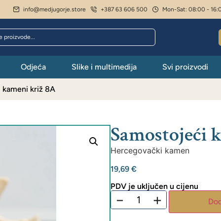
info@medjugorje.store
+387 63 606 500
Mon-Sat: 08:00 - 16:
Odjeća
Slike i multimedija
Svi proizvodi
 kameni križ 8A
Samostojeći 
Hercegovački kamen
19,69
€
PDV je uključen u cijenu
−
+
Dod