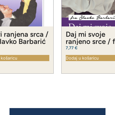
i ranjena srca /
Daj mi svoje
Slavko Barbarić
ranjeno srce / 
Slavko Barbari
7,77
€
 košaricu
Dodaj u košaricu