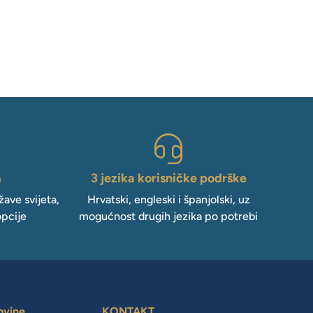
a
3 jezika korisničke podrške
ave svijeta,
Hrvatski, engleski i španjolski, uz
opcije
mogućnost drugih jezika po potrebi
ovine
KONTAKT