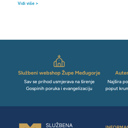
Vidi više >
Službeni webshop Župe Međugorje
Auten
Sav se prihod usmjerava na širenje
Najšira p
Gospinih poruka i evangelizaciju
poput krun
INFORMA