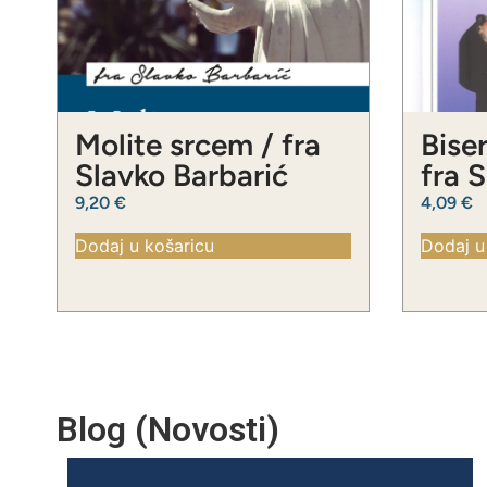
Molite srcem / fra
Biser
Slavko Barbarić
fra 
9,20
€
4,09
€
Dodaj u košaricu
Dodaj u
Blog (Novosti)