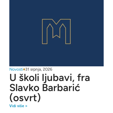
Novosti
31 srpnja, 2026
U školi ljubavi, fra
Slavko Barbarić
(osvrt)
Vidi više >