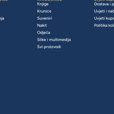
Knjige
Dostava i 
Krunice
Uvjeti i na
nja
Suveniri
Uvjeti kup
Nakit
Politika ko
m
Odjeća
Slike i multimedija
Svi proizvodi