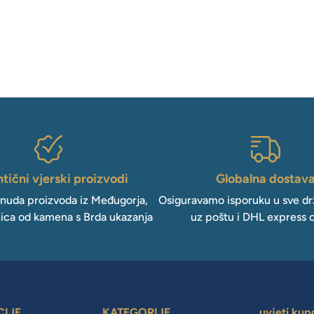
tični vjerski proizvodi
Globalna dostav
onuda proizvoda iz Međugorja,
Osiguravamo isporuku u sve drž
ica od kamena s Brda ukazanja
uz poštu i DHL express 
CIJE
KATEGORIJE
uvjeti kup