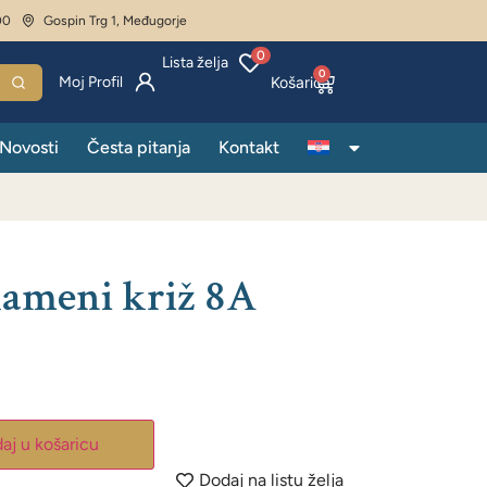
00
Gospin Trg 1, Međugorje
0
Lista želja
0
Moj Profil
Novosti
Česta pitanja
Kontakt
kameni križ 8A
aj u košaricu
Dodaj na listu želja