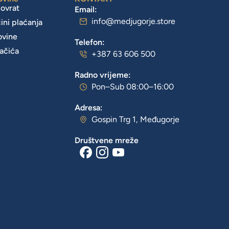
povrat
Email:
info@medjugorje.store
čini plaćanja
ovine
Telefon:
lačića
+387 63 606 500
Radno vrijeme:
Pon–Sub 08:00–16:00
Adresa:
Gospin Trg 1, Međugorje
Društvene mreže