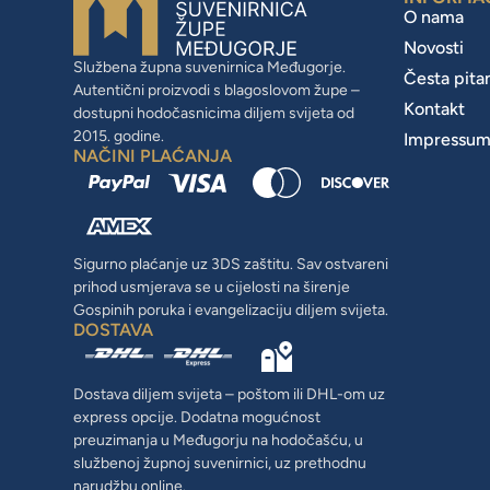
O nama
Novosti
Službena župna suvenirnica Međugorje.
Česta pita
Autentični proizvodi s blagoslovom župe –
Kontakt
dostupni hodočasnicima diljem svijeta od
2015. godine.
Impressu
NAČINI PLAĆANJA
Sigurno plaćanje uz 3DS zaštitu. Sav ostvareni
prihod usmjerava se u cijelosti na širenje
Gospinih poruka i evangelizaciju diljem svijeta.
DOSTAVA
Dostava diljem svijeta – poštom ili DHL-om uz
express opcije. Dodatna mogućnost
preuzimanja u Međugorju na hodočašću, u
službenoj župnoj suvenirnici, uz prethodnu
narudžbu online.