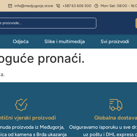
info@medjugorje.store
+387 63 606 500
Mon-Sat: 08:00 - 16:
Odjeća
Slike i multimedija
Svi proizvodi
moguće pronaći.
ta.
tični vjerski proizvodi
Globalna dostav
onuda proizvoda iz Međugorja,
Osiguravamo isporuku u sve drž
ica od kamena s Brda ukazanja
uz poštu i DHL express 