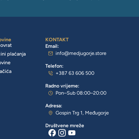
ovine
KONTAKT
povrat
Email:
info@medjugorje.store
čini plaćanja
ovine
Telefon:
lačića
+387 63 606 500
Radno vrijeme:
Pon–Sub 08:00–20:00
Adresa:
Gospin Trg 1, Međugorje
Društvene mreže