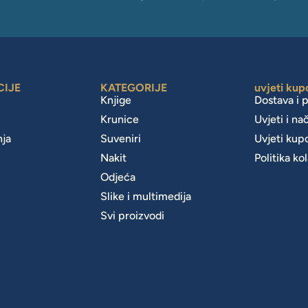
CIJE
KATEGORIJE
uvjeti kup
Knjige
Dostava i 
Krunice
Uvjeti i na
nja
Suveniri
Uvjeti kup
Nakit
Politika ko
m
Odjeća
Slike i multimedija
Svi proizvodi