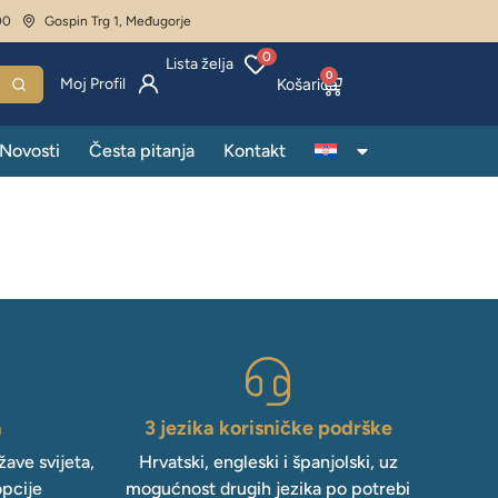
00
Gospin Trg 1, Međugorje
0
Lista želja
0
Moj Profil
Novosti
Česta pitanja
Kontakt
a
3 jezika korisničke podrške
ave svijeta,
Hrvatski, engleski i španjolski, uz
opcije
mogućnost drugih jezika po potrebi