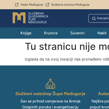
Radio Međugorje
Službena stranica Međugorje
Knjige
Krunice
Suveniri
Nakit
Tu stranicu nije 
Izgleda da na ovoj lokaciji nije pronađeno niš
Službeni webshop Župe Međugorje
Auten
Sav se prihod usmjerava na širenje
Najšira p
Gospinih poruka i evangelizaciju
poput krun