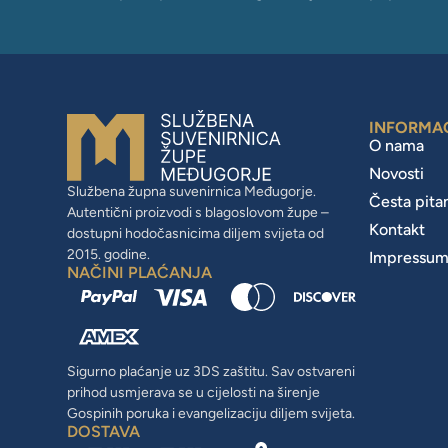
INFORMA
O nama
Novosti
Službena župna suvenirnica Međugorje.
Česta pita
Autentični proizvodi s blagoslovom župe –
Kontakt
dostupni hodočasnicima diljem svijeta od
2015. godine.
Impressu
NAČINI PLAĆANJA
Sigurno plaćanje uz 3DS zaštitu. Sav ostvareni
prihod usmjerava se u cijelosti na širenje
Gospinih poruka i evangelizaciju diljem svijeta.
DOSTAVA