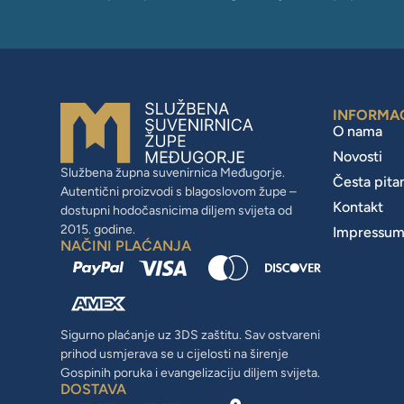
INFORMA
O nama
Novosti
Službena župna suvenirnica Međugorje.
Česta pita
Autentični proizvodi s blagoslovom župe –
Kontakt
dostupni hodočasnicima diljem svijeta od
2015. godine.
Impressu
NAČINI PLAĆANJA
Sigurno plaćanje uz 3DS zaštitu. Sav ostvareni
prihod usmjerava se u cijelosti na širenje
Gospinih poruka i evangelizaciju diljem svijeta.
DOSTAVA