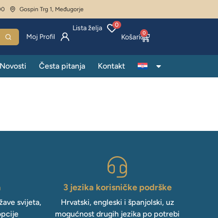
00
Gospin Trg 1, Međugorje
0
Lista želja
0
Moj Profil
Novosti
Česta pitanja
Kontakt
a
3 jezika korisničke podrške
ave svijeta,
Hrvatski, engleski i španjolski, uz
opcije
mogućnost drugih jezika po potrebi