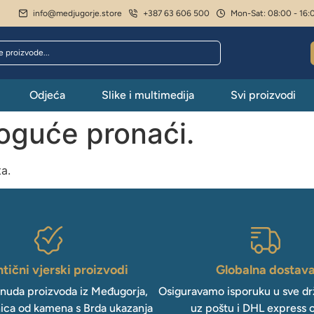
info@medjugorje.store
+387 63 606 500
Mon-Sat: 08:00 - 16:
Odjeća
Slike i multimedija
Svi proizvodi
moguće pronaći.
ta.
tični vjerski proizvodi
Globalna dostav
onuda proizvoda iz Međugorja,
Osiguravamo isporuku u sve drž
ica od kamena s Brda ukazanja
uz poštu i DHL express 