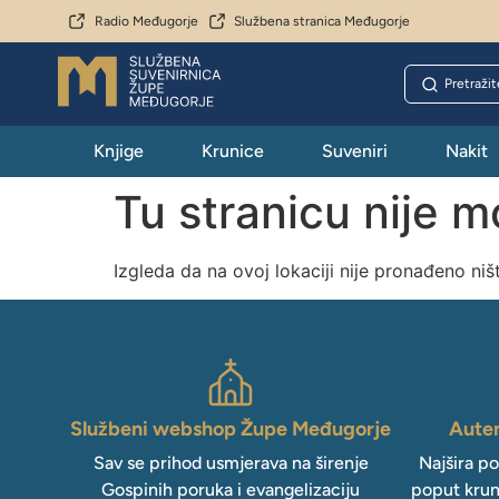
Radio Međugorje
Službena stranica Međugorje
Knjige
Krunice
Suveniri
Nakit
Tu stranicu nije 
Izgleda da na ovoj lokaciji nije pronađeno niš
Službeni webshop Župe Međugorje
Auten
Sav se prihod usmjerava na širenje
Najšira p
Gospinih poruka i evangelizaciju
poput krun