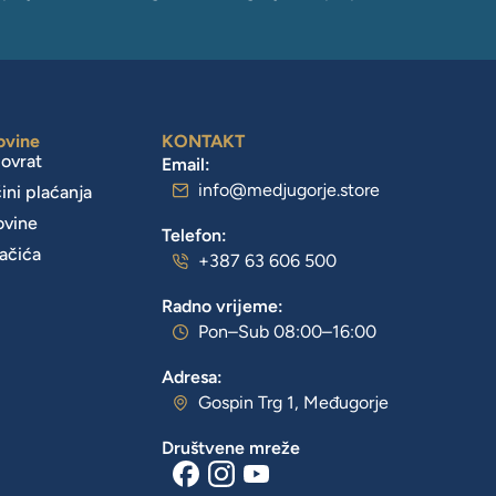
ovine
KONTAKT
povrat
Email:
info@medjugorje.store
čini plaćanja
ovine
Telefon:
lačića
+387 63 606 500
Radno vrijeme:
Pon–Sub 08:00–16:00
Adresa:
Gospin Trg 1, Međugorje
Društvene mreže