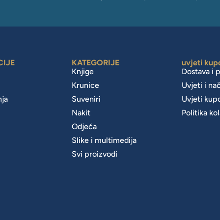
CIJE
KATEGORIJE
uvjeti kup
Knjige
Dostava i 
Krunice
Uvjeti i na
nja
Suveniri
Uvjeti kup
Nakit
Politika ko
m
Odjeća
Slike i multimedija
Svi proizvodi