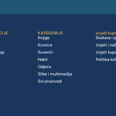
CIJE
KATEGORIJE
uvjeti kup
Knjige
Dostava i 
Krunice
Uvjeti i na
nja
Suveniri
Uvjeti kup
Nakit
Politika ko
m
Odjeća
Slike i multimedija
Svi proizvodi