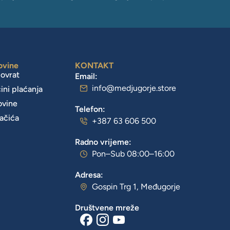
ovine
KONTAKT
povrat
Email:
info@medjugorje.store
čini plaćanja
ovine
Telefon:
lačića
+387 63 606 500
Radno vrijeme:
Pon–Sub 08:00–16:00
Adresa:
Gospin Trg 1, Međugorje
Društvene mreže