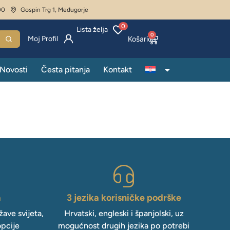
00
Gospin Trg 1, Međugorje
0
Lista želja
0
Moj Profil
Novosti
Česta pitanja
Kontakt
a
3 jezika korisničke podrške
ave svijeta,
Hrvatski, engleski i španjolski, uz
opcije
mogućnost drugih jezika po potrebi