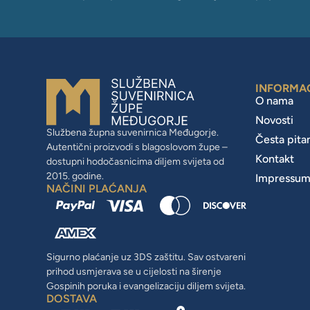
INFORMA
O nama
Novosti
Službena župna suvenirnica Međugorje.
Česta pita
Autentični proizvodi s blagoslovom župe –
Kontakt
dostupni hodočasnicima diljem svijeta od
2015. godine.
Impressu
NAČINI PLAĆANJA
Sigurno plaćanje uz 3DS zaštitu. Sav ostvareni
prihod usmjerava se u cijelosti na širenje
Gospinih poruka i evangelizaciju diljem svijeta.
DOSTAVA