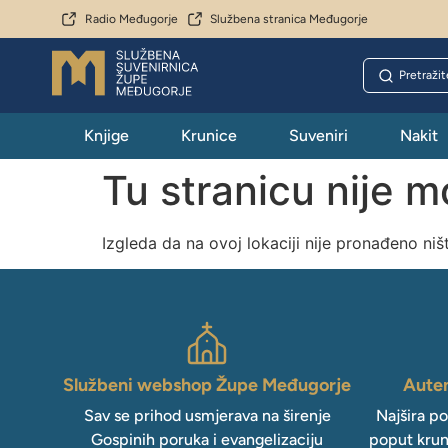
Radio Međugorje
Službena stranica Međugorje
Knjige
Krunice
Suveniri
Nakit
Tu stranicu nije 
Izgleda da na ovoj lokaciji nije pronađeno niš
Službeni webshop Župe Međugorje
Auten
Sav se prihod usmjerava na širenje
Najšira p
Gospinih poruka i evangelizaciju
poput krun