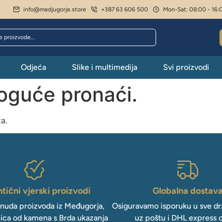
info@medjugorje.store
+387 63 606 500
Mon-Sat: 08:00 - 16:
Odjeća
Slike i multimedija
Svi proizvodi
moguće pronaći.
ta.
tični vjerski proizvodi
Globalna dostav
onuda proizvoda iz Međugorja,
Osiguravamo isporuku u sve drž
ica od kamena s Brda ukazanja
uz poštu i DHL express 