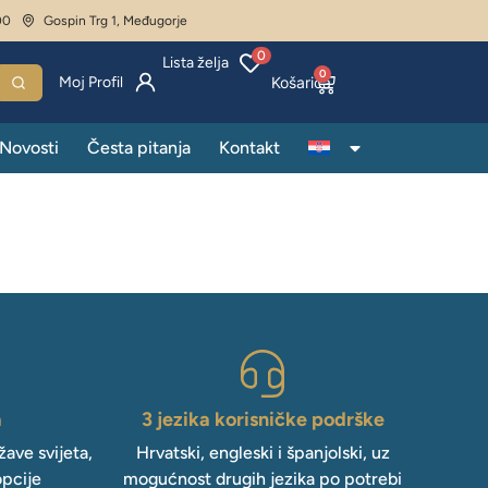
00
Gospin Trg 1, Međugorje
0
Lista želja
0
Moj Profil
Novosti
Česta pitanja
Kontakt
a
3 jezika korisničke podrške
ave svijeta,
Hrvatski, engleski i španjolski, uz
opcije
mogućnost drugih jezika po potrebi