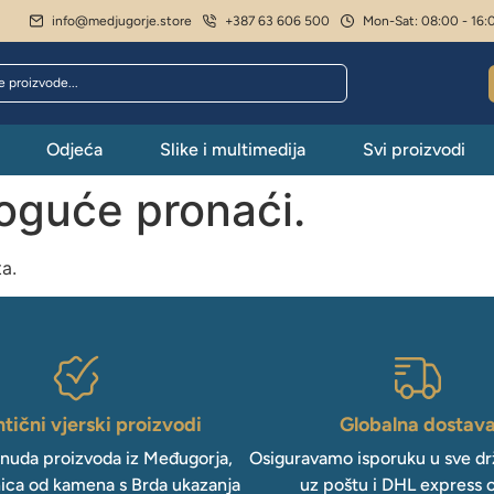
info@medjugorje.store
+387 63 606 500
Mon-Sat: 08:00 - 16:
Odjeća
Slike i multimedija
Svi proizvodi
moguće pronaći.
ta.
tični vjerski proizvodi
Globalna dostav
onuda proizvoda iz Međugorja,
Osiguravamo isporuku u sve drž
ica od kamena s Brda ukazanja
uz poštu i DHL express 