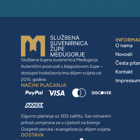
INFORMA
O nama
Novosti
Službena župna suvenirnica Međugorje.
Česta pita
Autentični proizvodi s blagoslovom župe –
Kontakt
dostupni hodočasnicima diljem svijeta od
2015. godine.
Impressu
NAČINI PLAĆANJA
Sigurno plaćanje uz 3DS zaštitu. Sav ostvareni
prihod usmjerava se u cijelosti na širenje
Gospinih poruka i evangelizaciju diljem svijeta.
DOSTAVA