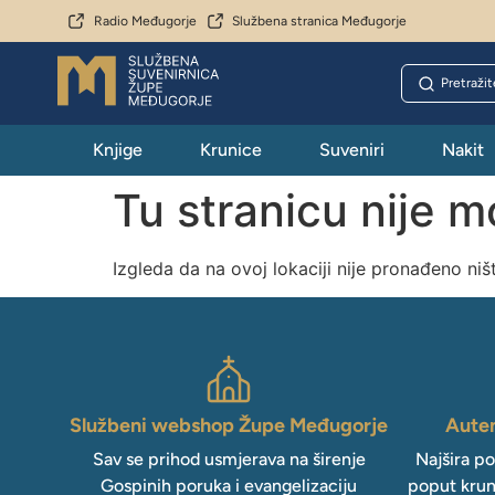
Radio Međugorje
Službena stranica Međugorje
Knjige
Krunice
Suveniri
Nakit
Tu stranicu nije 
Izgleda da na ovoj lokaciji nije pronađeno niš
Službeni webshop Župe Međugorje
Auten
Sav se prihod usmjerava na širenje
Najšira p
Gospinih poruka i evangelizaciju
poput krun