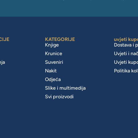
CIJE
KATEGORIJE
uvjeti kup
Knjige
Dostava i 
Krunice
Uvjeti i na
nja
Suveniri
Uvjeti kup
Nakit
Politika ko
m
Odjeća
Slike i multimedija
Svi proizvodi