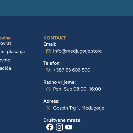
ovine
KONTAKT
povrat
Email:
info@medjugorje.store
čini plaćanja
ovine
Telefon:
lačića
+387 63 606 500
Radno vrijeme:
Pon–Sub 08:00–16:00
Adresa:
Gospin Trg 1, Međugorje
Društvene mreže