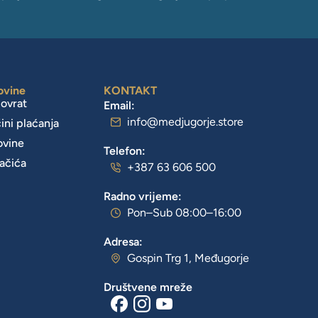
ovine
KONTAKT
povrat
Email:
info@medjugorje.store
čini plaćanja
ovine
Telefon:
lačića
+387 63 606 500
Radno vrijeme:
Pon–Sub 08:00–16:00
Adresa:
Gospin Trg 1, Međugorje
Društvene mreže