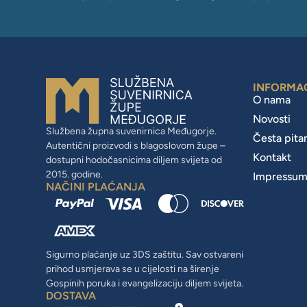
INFORMA
O nama
Novosti
Službena župna suvenirnica Međugorje.
Česta pita
Autentični proizvodi s blagoslovom župe –
Kontakt
dostupni hodočasnicima diljem svijeta od
2015. godine.
Impressu
NAČINI PLAĆANJA
Sigurno plaćanje uz 3DS zaštitu. Sav ostvareni
prihod usmjerava se u cijelosti na širenje
Gospinih poruka i evangelizaciju diljem svijeta.
DOSTAVA