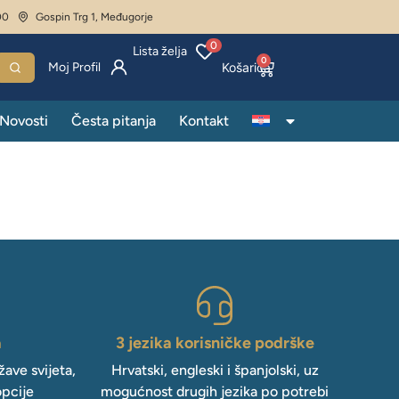
00
Gospin Trg 1, Međugorje
0
Lista želja
0
Moj Profil
Novosti
Česta pitanja
Kontakt
a
3 jezika korisničke podrške
ave svijeta,
Hrvatski, engleski i španjolski, uz
opcije
mogućnost drugih jezika po potrebi