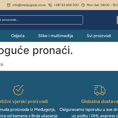
info@medjugorje.store
+387 63 606 500
Mon-Sat: 08:00 - 16:
Odjeća
Slike i multimedija
Svi proizvodi
moguće pronaći.
ta.
tični vjerski proizvodi
Globalna dostav
onuda proizvoda iz Međugorja,
Osiguravamo isporuku u sve drž
ica od kamena s Brda ukazanja
uz poštu i DHL express 