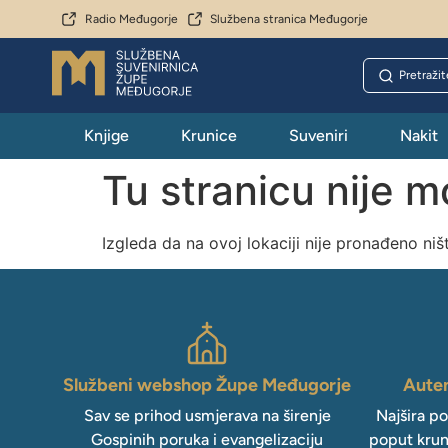
Radio Međugorje
Službena stranica Međugorje
Knjige
Krunice
Suveniri
Nakit
Tu stranicu nije 
Izgleda da na ovoj lokaciji nije pronađeno niš
Službeni webshop Župe Međugorje
Auten
Sav se prihod usmjerava na širenje
Najšira p
Gospinih poruka i evangelizaciju
poput krun