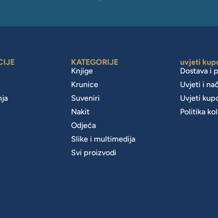
CIJE
KATEGORIJE
uvjeti kup
Knjige
Dostava i 
Krunice
Uvjeti i na
nja
Suveniri
Uvjeti kup
Nakit
Politika ko
m
Odjeća
Slike i multimedija
Svi proizvodi