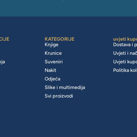
CIJE
KATEGORIJE
uvjeti kup
Knjige
Dostava i 
Krunice
Uvjeti i na
nja
Suveniri
Uvjeti kup
Nakit
Politika ko
m
Odjeća
Slike i multimedija
Svi proizvodi