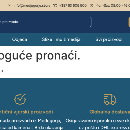
info@medjugorje.store
+387 63 606 500
Mon-Sat: 08:00 - 16:
Odjeća
Slike i multimedija
Svi proizvodi
moguće pronaći.
ta.
tični vjerski proizvodi
Globalna dostav
onuda proizvoda iz Međugorja,
Osiguravamo isporuku u sve drž
ica od kamena s Brda ukazanja
uz poštu i DHL express 