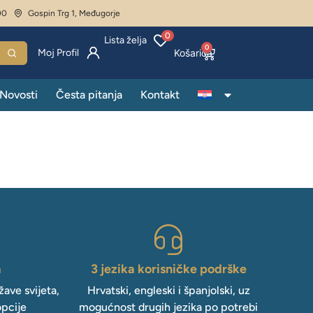
00
Gospin Trg 1, Međugorje
0
Lista želja
0
Moj Profil
Novosti
Česta pitanja
Kontakt
a
3 jezika korisničke podrške
ave svijeta,
Hrvatski, engleski i španjolski, uz
opcije
mogućnost drugih jezika po potrebi