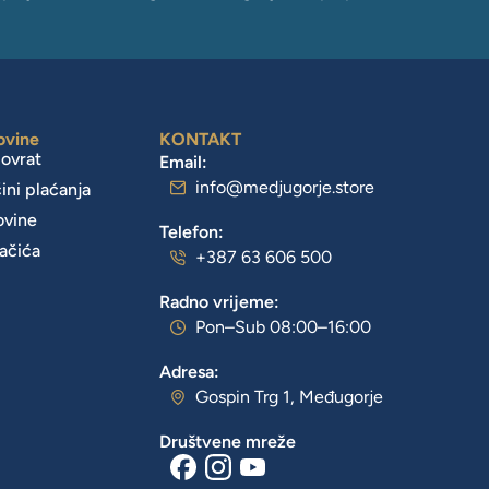
ovine
KONTAKT
povrat
Email:
info@medjugorje.store
čini plaćanja
ovine
Telefon:
lačića
+387 63 606 500
Radno vrijeme:
Pon–Sub 08:00–16:00
Adresa:
Gospin Trg 1, Međugorje
Društvene mreže