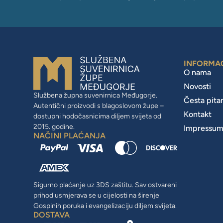
INFORMA
O nama
Novosti
Službena župna suvenirnica Međugorje.
Česta pita
Autentični proizvodi s blagoslovom župe –
Kontakt
dostupni hodočasnicima diljem svijeta od
2015. godine.
Impressu
NAČINI PLAĆANJA
Sigurno plaćanje uz 3DS zaštitu. Sav ostvareni
prihod usmjerava se u cijelosti na širenje
Gospinih poruka i evangelizaciju diljem svijeta.
DOSTAVA