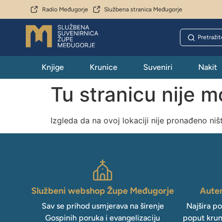
Radio Međugorje
Službena stranica Međugorje
Knjige
Krunice
Suveniri
Nakit
Tu stranicu nije 
Izgleda da na ovoj lokaciji nije pronađeno niš
Službeni webshop Župe Međugorje
Auten
Sav se prihod usmjerava na širenje
Najšira p
Gospinih poruka i evangelizaciju
poput krun