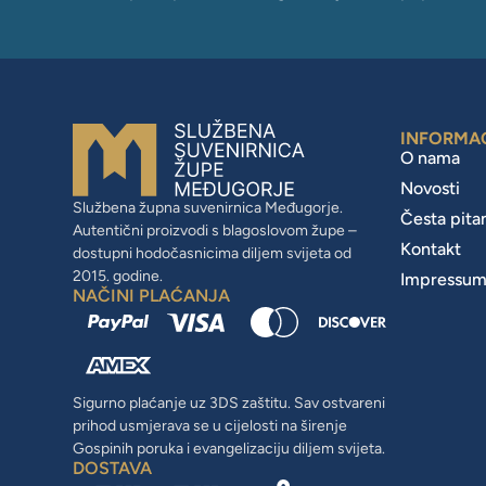
INFORMA
O nama
Novosti
Službena župna suvenirnica Međugorje.
Česta pita
Autentični proizvodi s blagoslovom župe –
Kontakt
dostupni hodočasnicima diljem svijeta od
2015. godine.
Impressu
NAČINI PLAĆANJA
Sigurno plaćanje uz 3DS zaštitu. Sav ostvareni
prihod usmjerava se u cijelosti na širenje
Gospinih poruka i evangelizaciju diljem svijeta.
DOSTAVA