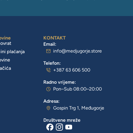
ovine
KONTAKT
povrat
Email:
info@medjugorje.store
čini plaćanja
ovine
Telefon:
lačića
+387 63 606 500
Radno vrijeme:
Pon–Sub 08:00–20:00
Adresa:
Gospin Trg 1, Međugorje
Društvene mreže