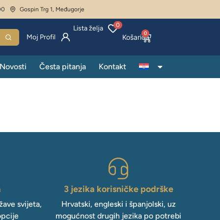
00
Gospin Trg 1, Međugorje
0
Lista želja
0
Moj Profil
Novosti
Česta pitanja
Kontakt
a
3 jezika korisničke podrške
ave svijeta,
Hrvatski, engleski i španjolski, uz
opcije
mogućnost drugih jezika po potrebi