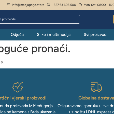
info@medjugorje.store
+387 63 606 500
Mon-Sat: 08:00 - 16:
Odjeća
Slike i multimedija
Svi proizvodi
moguće pronaći.
ta.
tični vjerski proizvodi
Globalna dostav
onuda proizvoda iz Međugorja,
Osiguravamo isporuku u sve drž
ica od kamena s Brda ukazanja
uz poštu i DHL express 