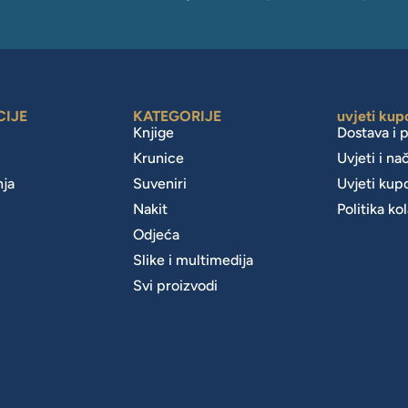
CIJE
KATEGORIJE
uvjeti kup
Knjige
Dostava i 
Krunice
Uvjeti i na
nja
Suveniri
Uvjeti kup
Nakit
Politika ko
m
Odjeća
Slike i multimedija
Svi proizvodi