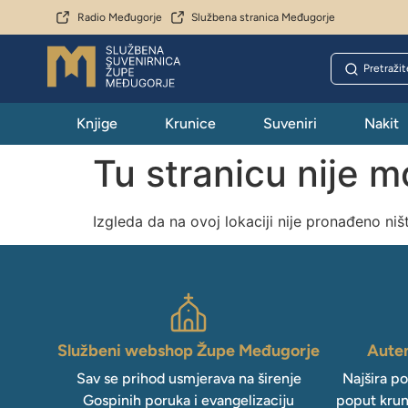
Radio Međugorje
Službena stranica Međugorje
Knjige
Krunice
Suveniri
Nakit
Tu stranicu nije 
Izgleda da na ovoj lokaciji nije pronađeno niš
Službeni webshop Župe Međugorje
Auten
Sav se prihod usmjerava na širenje
Najšira p
Gospinih poruka i evangelizaciju
poput krun