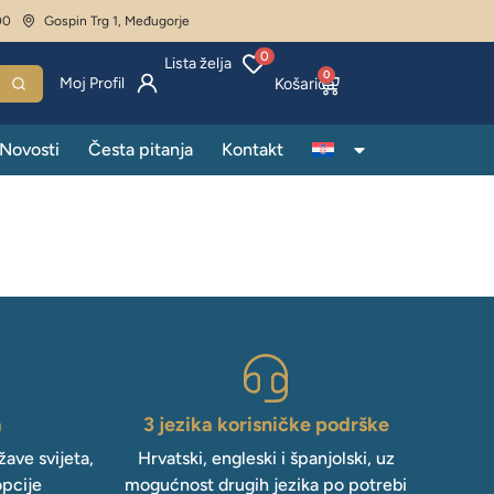
00
Gospin Trg 1, Međugorje
0
Lista želja
0
Moj Profil
Novosti
Česta pitanja
Kontakt
a
3 jezika korisničke podrške
ave svijeta,
Hrvatski, engleski i španjolski, uz
opcije
mogućnost drugih jezika po potrebi