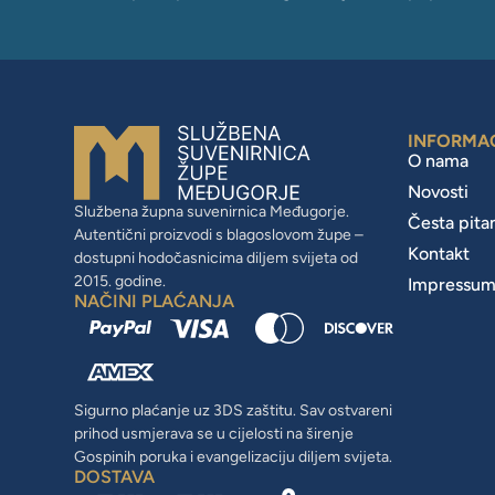
INFORMA
O nama
Novosti
Službena župna suvenirnica Međugorje.
Česta pita
Autentični proizvodi s blagoslovom župe –
Kontakt
dostupni hodočasnicima diljem svijeta od
2015. godine.
Impressu
NAČINI PLAĆANJA
Sigurno plaćanje uz 3DS zaštitu. Sav ostvareni
prihod usmjerava se u cijelosti na širenje
Gospinih poruka i evangelizaciju diljem svijeta.
DOSTAVA