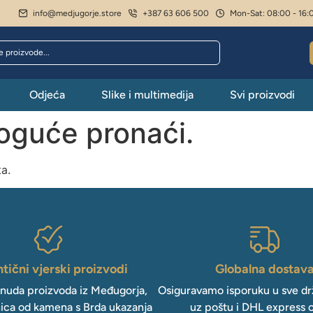
info@medjugorje.store
+387 63 606 500
Mon-Sat: 08:00 - 16:
Odjeća
Slike i multimedija
Svi proizvodi
moguće pronaći.
ta.
tični vjerski proizvodi
Globalna dostav
onuda proizvoda iz Međugorja,
Osiguravamo isporuku u sve drž
ica od kamena s Brda ukazanja
uz poštu i DHL express 