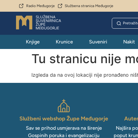
Radio Međugorje
Službena stranica Međugorje
Knjige
Krunice
Suveniri
Nakit
Tu stranicu nije 
Izgleda da na ovoj lokaciji nije pronađeno niš
Službeni webshop Župe Međugorje
Auten
Sav se prihod usmjerava na širenje
Najšira p
Gospinih poruka i evangelizaciju
poput krun