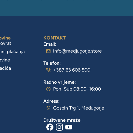
ovine
KONTAKT
povrat
Email:
info@medjugorje.store
čini plaćanja
ovine
Telefon:
lačića
+387 63 606 500
Radno vrijeme:
Pon–Sub 08:00–16:00
Adresa:
Gospin Trg 1, Međugorje
Društvene mreže