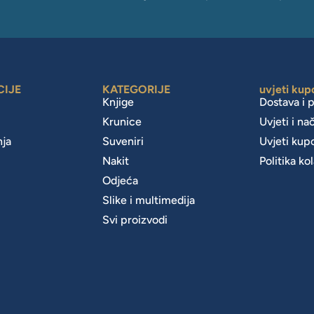
CIJE
KATEGORIJE
uvjeti kup
Knjige
Dostava i 
Krunice
Uvjeti i na
nja
Suveniri
Uvjeti kup
Nakit
Politika ko
m
Odjeća
Slike i multimedija
Svi proizvodi