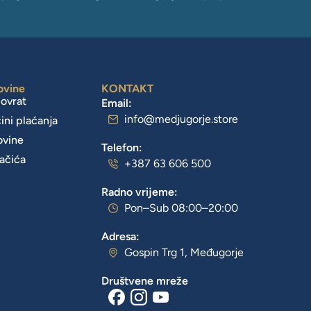
ovine
KONTAKT
povrat
Email:
info@medjugorje.store
čini plaćanja
ovine
Telefon:
lačića
+387 63 606 500
Radno vrijeme:
Pon–Sub 08:00–20:00
Adresa:
Gospin Trg 1, Međugorje
Društvene mreže