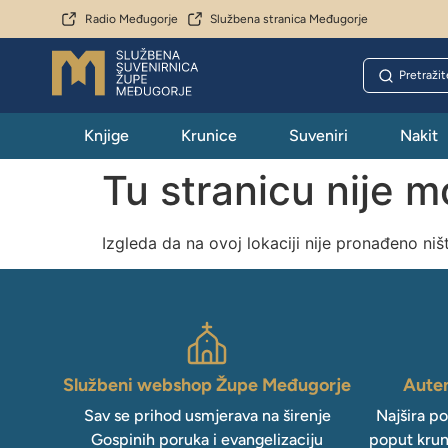
Radio Međugorje
Službena stranica Međugorje
Knjige
Krunice
Suveniri
Nakit
Tu stranicu nije 
Izgleda da na ovoj lokaciji nije pronađeno niš
Službeni webshop Župe Međugorje
Auten
Sav se prihod usmjerava na širenje
Najšira p
Gospinih poruka i evangelizaciju
poput krun