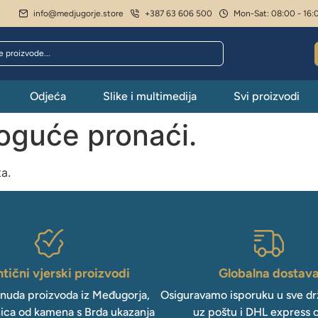
info@medjugorje.store
+387 63 606 500
Mon-Sat: 08:00 - 16:
Odjeća
Slike i multimedija
Svi proizvodi
moguće pronaći.
ta.
tični vjerski proizvodi
Globalna dostav
onuda proizvoda iz Međugorja,
Osiguravamo isporuku u sve drž
ica od kamena s Brda ukazanja
uz poštu i DHL express 