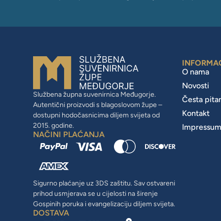
INFORMA
O nama
Novosti
Službena župna suvenirnica Međugorje.
Česta pita
Autentični proizvodi s blagoslovom župe –
Kontakt
dostupni hodočasnicima diljem svijeta od
2015. godine.
Impressu
NAČINI PLAĆANJA
Sigurno plaćanje uz 3DS zaštitu. Sav ostvareni
prihod usmjerava se u cijelosti na širenje
Gospinih poruka i evangelizaciju diljem svijeta.
DOSTAVA