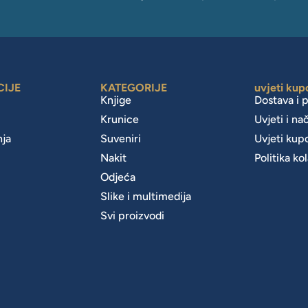
CIJE
KATEGORIJE
uvjeti kup
Knjige
Dostava i 
Krunice
Uvjeti i na
nja
Suveniri
Uvjeti kup
Nakit
Politika ko
m
Odjeća
Slike i multimedija
Svi proizvodi