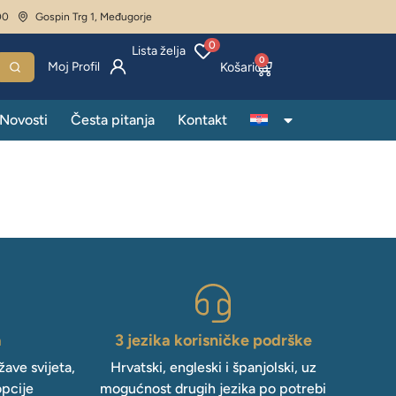
00
Gospin Trg 1, Međugorje
0
Lista želja
0
Moj Profil
Novosti
Česta pitanja
Kontakt
a
3 jezika korisničke podrške
ave svijeta,
Hrvatski, engleski i španjolski, uz
opcije
mogućnost drugih jezika po potrebi