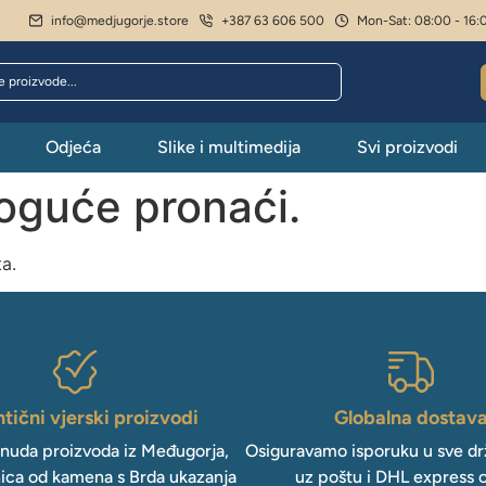
info@medjugorje.store
+387 63 606 500
Mon-Sat: 08:00 - 16:
Odjeća
Slike i multimedija
Svi proizvodi
moguće pronaći.
ta.
tični vjerski proizvodi
Globalna dostav
onuda proizvoda iz Međugorja,
Osiguravamo isporuku u sve drž
ica od kamena s Brda ukazanja
uz poštu i DHL express 