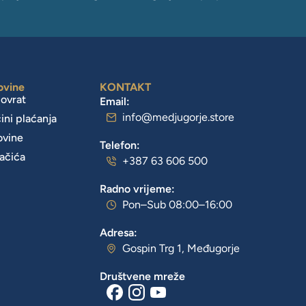
ovine
KONTAKT
povrat
Email:
info@medjugorje.store
čini plaćanja
ovine
Telefon:
lačića
+387 63 606 500
Radno vrijeme:
Pon–Sub 08:00–16:00
Adresa:
Gospin Trg 1, Međugorje
Društvene mreže