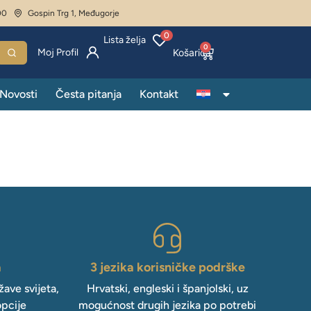
00
Gospin Trg 1, Međugorje
0
Lista želja
0
Moj Profil
Novosti
Česta pitanja
Kontakt
a
3 jezika korisničke podrške
ave svijeta,
Hrvatski, engleski i španjolski, uz
opcije
mogućnost drugih jezika po potrebi