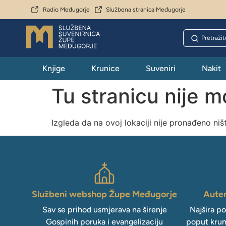
Radio Međugorje
Službena stranica Međugorje
Knjige
Krunice
Suveniri
Nakit
Tu stranicu nije 
Izgleda da na ovoj lokaciji nije pronađeno niš
Službeni webshop Župe Međugorje
Auten
Sav se prihod usmjerava na širenje
Najšira p
Gospinih poruka i evangelizaciju
poput krun