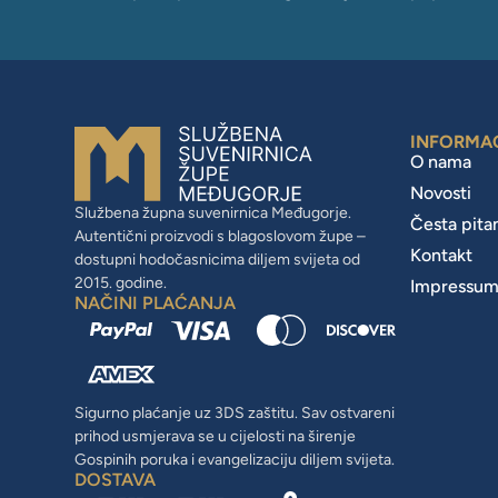
INFORMA
O nama
Novosti
Službena župna suvenirnica Međugorje.
Česta pita
Autentični proizvodi s blagoslovom župe –
Kontakt
dostupni hodočasnicima diljem svijeta od
2015. godine.
Impressu
NAČINI PLAĆANJA
Sigurno plaćanje uz 3DS zaštitu. Sav ostvareni
prihod usmjerava se u cijelosti na širenje
Gospinih poruka i evangelizaciju diljem svijeta.
DOSTAVA