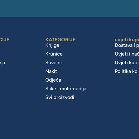
CIJE
KATEGORIJE
uvjeti kup
Knjige
Dostava i 
Krunice
Uvjeti i na
nja
Suveniri
Uvjeti kup
Nakit
Politika ko
m
Odjeća
Slike i multimedija
Svi proizvodi