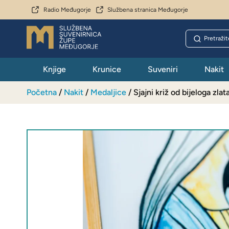
Radio Međugorje
Službena stranica Međugorje
Knjige
Krunice
Suveniri
Nakit
Početna
/
Nakit
/
Medaljice
/ Sjajni križ od bijeloga zlat