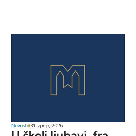
Novosti
31 srpnja, 2026
U školi ljubavi, fra