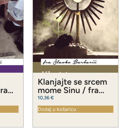
Klanjajte se srcem
fra
mome Sinu / fra
ć
Slavko Barbarić
10,36
€
Dodaj u košaricu