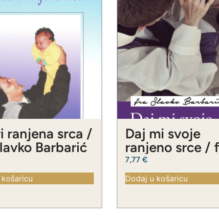
i ranjena srca /
Daj mi svoje
Slavko Barbarić
ranjeno srce / 
Slavko Barbari
7,77
€
 košaricu
Dodaj u košaricu