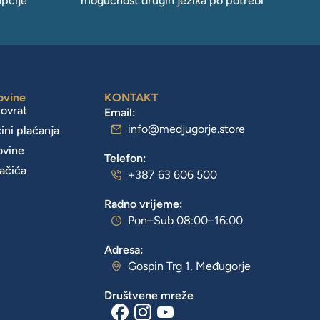
opcije
mogućnost drugih jezika po potrebi
ovine
KONTAKT
povrat
Email:
info@medjugorje.store
čini plaćanja
ovine
Telefon:
lačića
+387 63 606 500
Radno vrijeme:
Pon–Sub 08:00–16:00
Adresa:
Gospin Trg 1, Međugorje
Društvene mreže