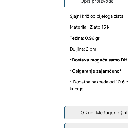
Opis proizvoda
Sjajni križ od bijeloga zlata
Materijal: Zlato 15 k
Težina: 0,96 gr
Duljina: 2 cm
*Dostava moguća samo D
*Osiguranje zajamčeno*
* Dodatna naknada od 10 € za
kupnje.
O župi Međugorje (Inf