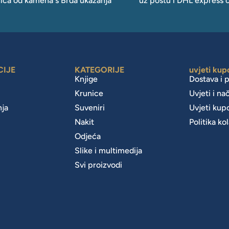
ica od kamena s Brda ukazanja
uz poštu i DHL express 
CIJE
KATEGORIJE
uvjeti kup
Knjige
Dostava i 
Krunice
Uvjeti i na
nja
Suveniri
Uvjeti kup
Nakit
Politika ko
m
Odjeća
Slike i multimedija
Svi proizvodi