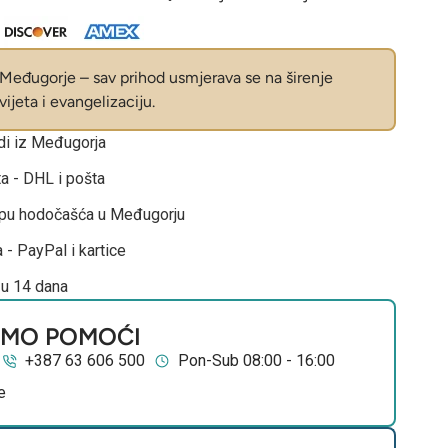
eđugorje – sav prihod usmjerava se na širenje
ijeta i evangelizaciju.
odi iz Međugorja
ta - DHL i pošta
opu hodočašća u Međugorju
 - PayPal i kartice
 u 14 dana
EMO POMOĆI
+387 63 606 500
Pon-Sub 08:00 - 16:00
e