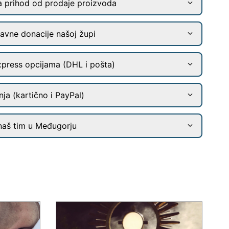
a prihod od prodaje proizvoda
ravne donacije našoj župi
xpress opcijama (DHL i pošta)
ja (kartično i PayPal)
naš tim u Međugorju