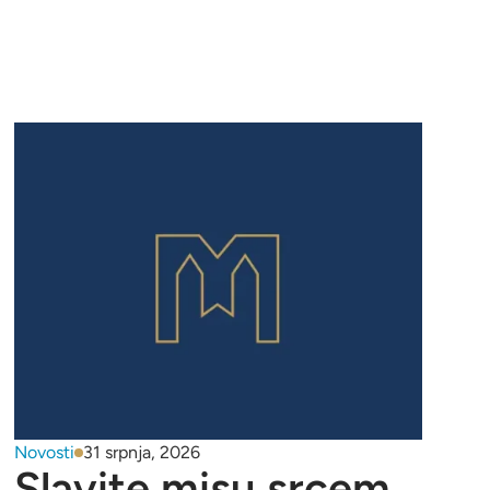
Novosti
31 srpnja, 2026
Slavite misu srcem,