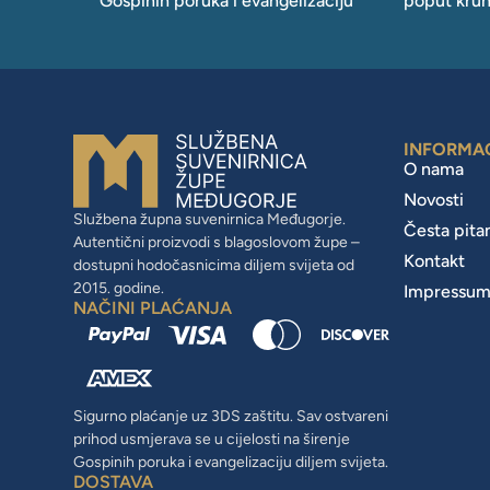
Gospinih poruka i evangelizaciju
poput krun
INFORMA
O nama
Novosti
Službena župna suvenirnica Međugorje.
Česta pita
Autentični proizvodi s blagoslovom župe –
Kontakt
dostupni hodočasnicima diljem svijeta od
2015. godine.
Impressu
NAČINI PLAĆANJA
Sigurno plaćanje uz 3DS zaštitu. Sav ostvareni
prihod usmjerava se u cijelosti na širenje
Gospinih poruka i evangelizaciju diljem svijeta.
DOSTAVA