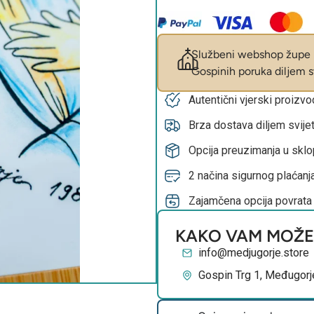
Službeni webshop župe M
Gospinih poruka diljem sv
Autentični vjerski proizv
Brza dostava diljem svije
Opcija preuzimanja u skl
2 načina sigurnog plaćanja
Zajamčena opcija povrata
KAKO VAM MOŽ
info@medjugorje.store
Gospin Trg 1, Međugorj