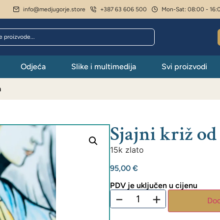
info@medjugorje.store
+387 63 606 500
Mon-Sat: 08:00 - 16:
Odjeća
Slike i multimedija
Svi proizvodi
a
Sjajni križ od
15k zlato
95,00
€
PDV je uključen u cijenu
−
+
Dod