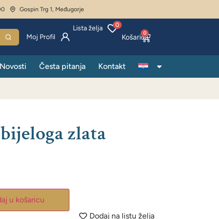
00
Gospin Trg 1, Međugorje
0
Lista želja
0
Moj Profil
Novosti
Česta pitanja
Kontakt
 bijeloga zlata
aj u košaricu
Dodaj na listu želja