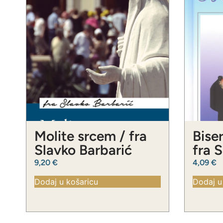
Molite srcem / fra
Biser
Slavko Barbarić
fra 
9,20
€
4,09
€
Dodaj u košaricu
Dodaj u