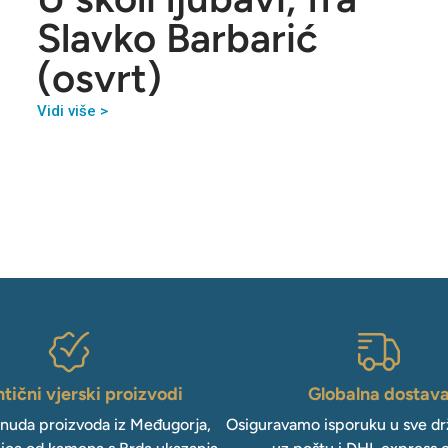
Slavko Barbarić
(osvrt)
Vidi više >
tični vjerski proizvodi
Globalna dostav
onuda proizvoda iz Međugorja,
Osiguravamo isporuku u sve drž