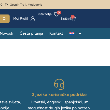
00
Gospin Trg 1, Međugorje
0
Lista želja
0
Moj Profil
Novosti
Česta pitanja
Kontakt
a
3 jezika korisničke podrške
ave svijeta,
Hrvatski, engleski i španjolski, uz
opcije
mogućnost drugih jezika po potrebi