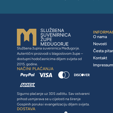
INFORMA
O nama
Novosti
Službena župna suvenirnica Međugorje.
Česta pita
Autentični proizvodi s blagoslovom župe –
Kontakt
dostupni hodočasnicima diljem svijeta od
2015. godine.
Impressu
NAČINI PLAĆANJA
Sigurno plaćanje uz 3DS zaštitu. Sav ostvareni
prihod usmjerava se u cijelosti na širenje
Gospinih poruka i evangelizaciju diljem svijeta.
DOSTAVA