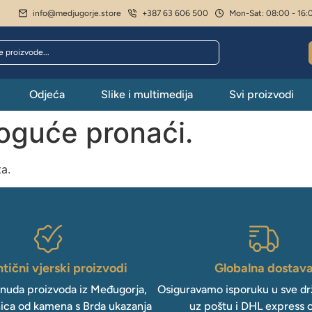
info@medjugorje.store
+387 63 606 500
Mon-Sat: 08:00 - 16:
Odjeća
Slike i multimedija
Svi proizvodi
moguće pronaći.
ta.
tični vjerski proizvodi
Globalna dostav
onuda proizvoda iz Međugorja,
Osiguravamo isporuku u sve drž
ica od kamena s Brda ukazanja
uz poštu i DHL express 