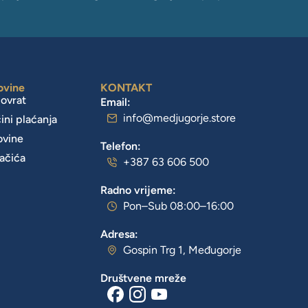
ovine
KONTAKT
povrat
Email:
info@medjugorje.store
čini plaćanja
ovine
Telefon:
lačića
+387 63 606 500
Radno vrijeme:
Pon–Sub 08:00–16:00
Adresa:
Gospin Trg 1, Međugorje
Društvene mreže