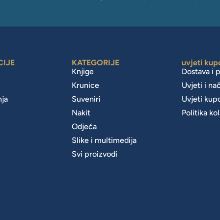
CIJE
KATEGORIJE
uvjeti kup
Knjige
Dostava i 
Krunice
Uvjeti i na
nja
Suveniri
Uvjeti kup
Nakit
Politika ko
m
Odjeća
Slike i multimedija
Svi proizvodi