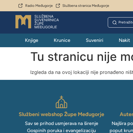
Radio Međugorje
Službena stranica Međugorje
Knjige
Krunice
Suveniri
Nakit
Tu stranicu nije 
Izgleda da na ovoj lokaciji nije pronađeno niš
Službeni webshop Župe Međugorje
Auten
Sav se prihod usmjerava na širenje
Najšira p
Gospinih poruka i evangelizaciju
poput krun