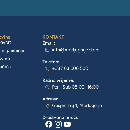
ovine
KONTAKT
povrat
Email:
info@medjugorje.store
čini plaćanja
ovine
Telefon:
lačića
+387 63 606 500
Radno vrijeme:
Pon–Sub 08:00–16:00
Adresa:
Gospin Trg 1, Međugorje
Društvene mreže