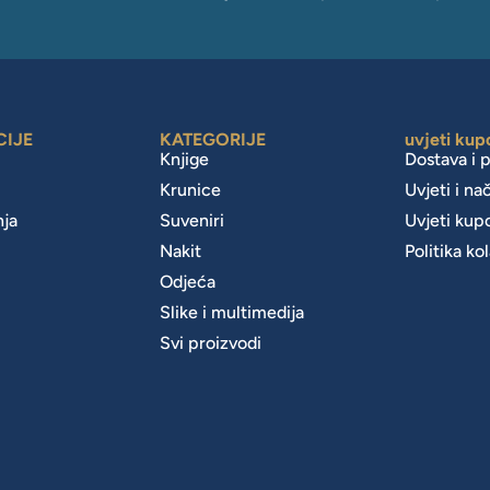
CIJE
KATEGORIJE
uvjeti kup
Knjige
Dostava i 
Krunice
Uvjeti i na
nja
Suveniri
Uvjeti kup
Nakit
Politika ko
m
Odjeća
Slike i multimedija
Svi proizvodi