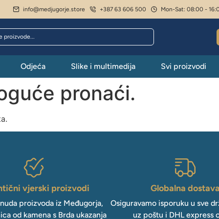
info@medjugorje.store
+387 63 606 500
Mon-Sat: 08:00 - 16:
Odjeća
Slike i multimedija
Svi proizvodi
moguće pronaći.
ta.
tični vjerski proizvodi
Globalna dostav
onuda proizvoda iz Međugorja,
Osiguravamo isporuku u sve drž
ica od kamena s Brda ukazanja
uz poštu i DHL express 