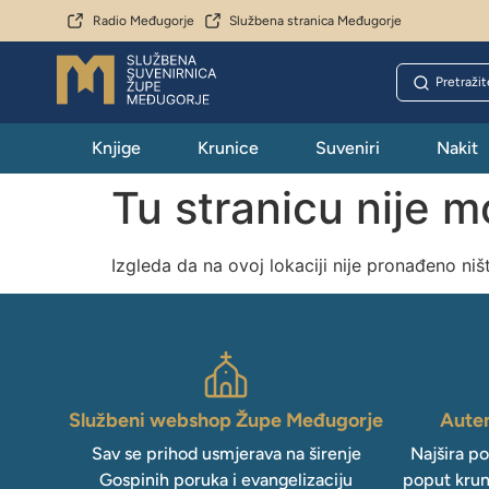
Radio Međugorje
Službena stranica Međugorje
Knjige
Krunice
Suveniri
Nakit
Tu stranicu nije 
Izgleda da na ovoj lokaciji nije pronađeno niš
Službeni webshop Župe Međugorje
Auten
Sav se prihod usmjerava na širenje
Najšira p
Gospinih poruka i evangelizaciju
poput krun