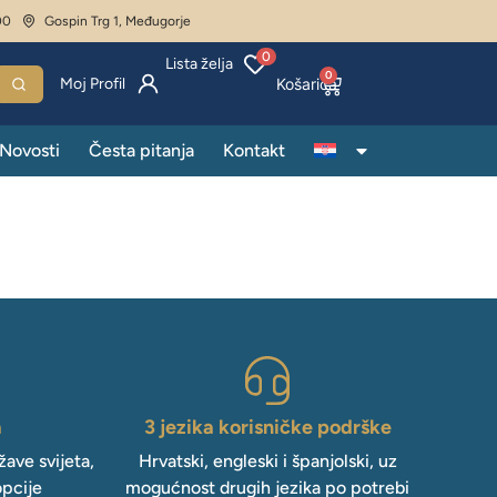
00
Gospin Trg 1, Međugorje
0
Lista želja
0
Moj Profil
Novosti
Česta pitanja
Kontakt
a
3 jezika korisničke podrške
ave svijeta,
Hrvatski, engleski i španjolski, uz
opcije
mogućnost drugih jezika po potrebi