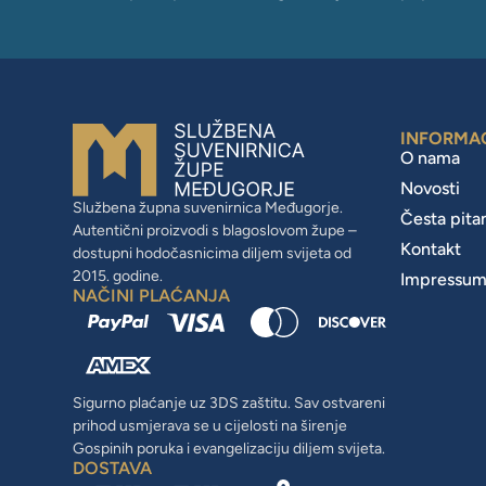
INFORMA
O nama
Novosti
Službena župna suvenirnica Međugorje.
Česta pita
Autentični proizvodi s blagoslovom župe –
Kontakt
dostupni hodočasnicima diljem svijeta od
2015. godine.
Impressu
NAČINI PLAĆANJA
Sigurno plaćanje uz 3DS zaštitu. Sav ostvareni
prihod usmjerava se u cijelosti na širenje
Gospinih poruka i evangelizaciju diljem svijeta.
DOSTAVA