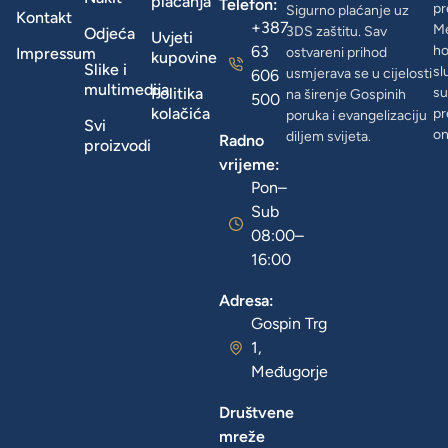
plaćanja
Telefon:
pr
Sigurno plaćanje uz
Kontakt
+387
Me
3DS zaštitu. Sav
Odjeća
Uvjeti
63
ho
Impressum
ostvareni prihod
kupovine
Slike i
sl
usmjerava se u cijelosti
606
multimedija
Politika
su
na širenje Gospinih
500
kolačića
pr
poruka i evangelizaciju
Svi
on
diljem svijeta.
Radno
proizvodi
vrijeme:
Pon–
Sub
08:00–
16:00
Adresa:
Gospin Trg
1,
Međugorje
Društvene
mreže