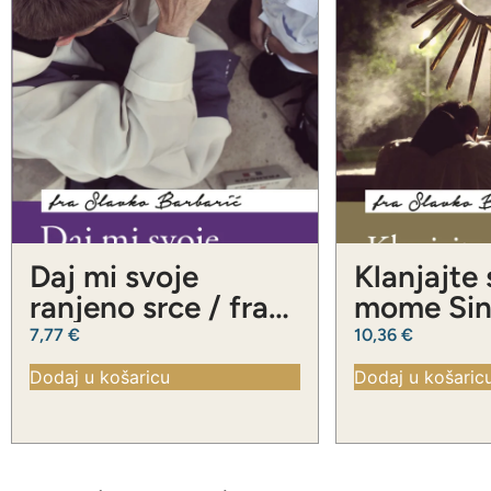
Daj mi svoje
Klanjajte
ranjeno srce / fra
mome Sinu
Slavko Barbarić
Slavko Ba
7,77
€
10,36
€
Dodaj u košaricu
Dodaj u košaric