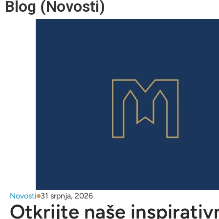
Blog (Novosti)
Novosti
31 srpnja, 2026
Otkrijte naše inspirativ