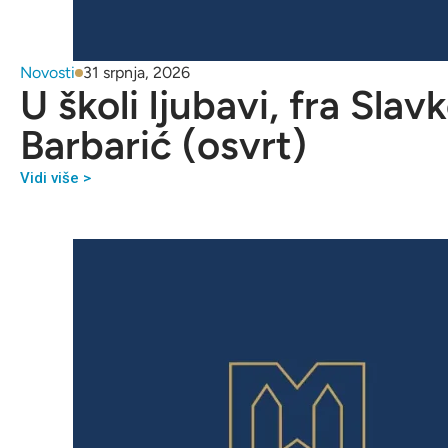
Novosti
31 srpnja, 2026
U školi ljubavi, fra Slav
Barbarić (osvrt)
Vidi više >