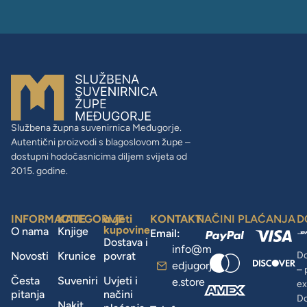
Službena župna suvenirnica Međugorje.
Autentični proizvodi s blagoslovom župe –
dostupni hodočasnicima diljem svijeta od
2015. godine.
INFORMACIJE
KATEGORIJE
uvjeti
KONTAKT
NAČINI PLAĆANJA
D
kupovine
O nama
Knjige
Email:
Dostava i
info@m
Novosti
Krunice
povrat
Do
edjugorj
– 
Česta
Suveniri
Uvjeti i
e.store
ex
pitanja
načini
D
Nakit