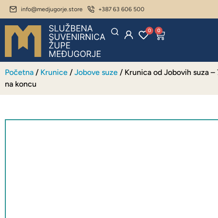
info@medjugorje.store
+387 63 606 500
0
0
Početna
/
Krunice
/
Jobove suze
/ Krunica od Jobovih suza – 7
na koncu