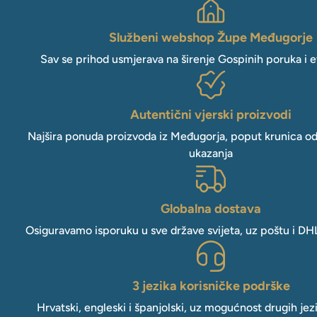
Službeni webshop Župe Međugorje
Sav se prihod usmjerava na širenje Gospinih poruka i e
Autentični vjerski proizvodi
Najšira ponuda proizvoda iz Međugorja, poput krunica o
ukazanja
Globalna dostava
Osiguravamo isporuku u sve države svijeta, uz poštu i DH
3 jezika korisničke podrške
Hrvatski, engleski i španjolski, uz mogućnost drugih jez