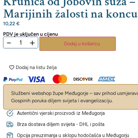
Krunica od Jobovih suza –
Marijinih žalosti na koncu
10,22
€
PDV je uključen u cijenu
−
+
Dodaj u košaricu
Dodaj na listu želja
Službeni webshop župe Međugorje – sav prihod usmjerava 
Gospinih poruka diljem svijeta i evangelizaciju.
Autentični vjerski proizvodi iz Međugorja
Brza dostava diljem svijeta - DHL i pošta
Opcija preuzimanja u sklopu hodočašća u Međugorju