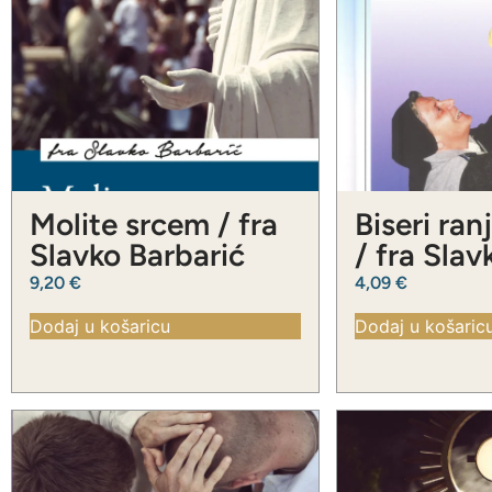
Molite srcem / fra
Biseri ran
Slavko Barbarić
/ fra Slav
Barbarić
9,20
€
4,09
€
Dodaj u košaricu
Dodaj u košaric