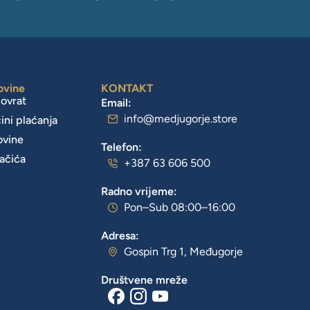
ovine
KONTAKT
povrat
Email:
info@medjugorje.store
čini plaćanja
ovine
Telefon:
lačića
+387 63 606 500
Radno vrijeme:
Pon–Sub 08:00–16:00
Adresa:
Gospin Trg 1, Međugorje
Društvene mreže