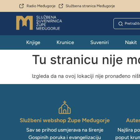
Radio Međugorje
Službena stranica Međugorje
Knjige
Krunice
Suveniri
Nakit
Tu stranicu nije 
Izgleda da na ovoj lokaciji nije pronađeno niš
Službeni webshop Župe Međugorje
Auten
Sav se prihod usmjerava na širenje
Najšira p
Gospinih poruka i evangelizaciju
poput krun