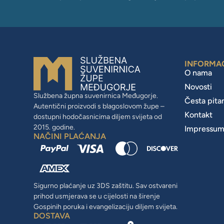
INFORMA
O nama
Novosti
Službena župna suvenirnica Međugorje.
Česta pita
Autentični proizvodi s blagoslovom župe –
Kontakt
dostupni hodočasnicima diljem svijeta od
2015. godine.
Impressu
NAČINI PLAĆANJA
Sigurno plaćanje uz 3DS zaštitu. Sav ostvareni
prihod usmjerava se u cijelosti na širenje
Gospinih poruka i evangelizaciju diljem svijeta.
DOSTAVA