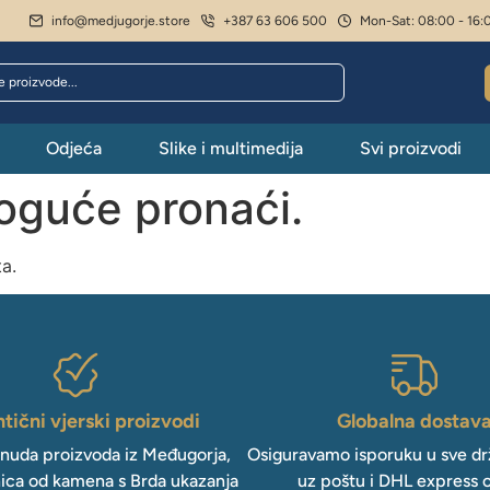
info@medjugorje.store
+387 63 606 500
Mon-Sat: 08:00 - 16:
Odjeća
Slike i multimedija
Svi proizvodi
moguće pronaći.
ta.
tični vjerski proizvodi
Globalna dostav
onuda proizvoda iz Međugorja,
Osiguravamo isporuku u sve drž
ica od kamena s Brda ukazanja
uz poštu i DHL express 