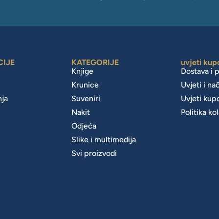
CIJE
KATEGORIJE
uvjeti kup
Knjige
Dostava i 
Krunice
Uvjeti i na
nja
Suveniri
Uvjeti kup
Nakit
Politika ko
m
Odjeća
Slike i multimedija
Svi proizvodi