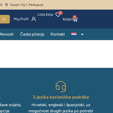
00
Gospin Trg 1, Međugorje
0
Lista želja
0
Moj Profil
Novosti
Česta pitanja
Kontakt
a
3 jezika korisničke podrške
ave svijeta,
Hrvatski, engleski i španjolski, uz
opcije
mogućnost drugih jezika po potrebi